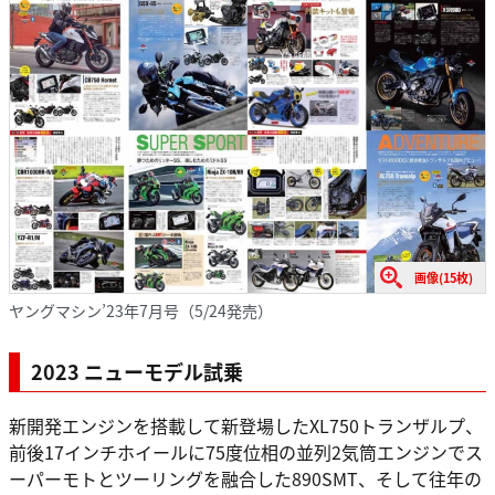
画像(15枚)
ヤングマシン’23年7月号（5/24発売）
2023 ニューモデル試乗
新開発エンジンを搭載して新登場したXL750トランザルプ、
前後17インチホイールに75度位相の並列2気筒エンジンでス
ーパーモトとツーリングを融合した890SMT、そして往年の