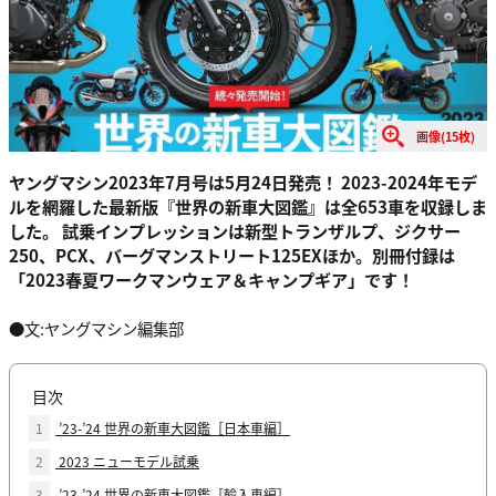
画像(15枚)
ヤングマシン2023年7月号は5月24日発売！ 2023-2024年モデ
ルを網羅した最新版『世界の新車大図鑑』は全653車を収録しま
した。 試乗インプレッションは新型トランザルプ、ジクサー
250、PCX、バーグマンストリート125EXほか。別冊付録は
「2023春夏ワークマンウェア＆キャンプギア」です！
●文:ヤングマシン編集部
目次
1
’23-’24 世界の新車大図鑑［日本車編］
2
2023 ニューモデル試乗
3
’23-’24 世界の新車大図鑑［輸入車編］