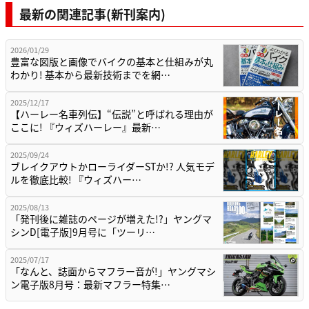
最新の関連記事(新刊案内)
2026/01/29
豊富な図版と画像でバイクの基本と仕組みが丸
わかり! 基本から最新技術までを網…
2025/12/17
【ハーレー名車列伝】“伝説”と呼ばれる理由が
ここに! 『ウィズハーレー』最新…
2025/09/24
ブレイクアウトかローライダーSTか!? 人気モデ
ルを徹底比較! 『ウィズハー…
2025/08/13
「発刊後に雑誌のページが増えた!?」ヤングマ
シンD[電子版]9月号に「ツーリ…
2025/07/17
「なんと、誌面からマフラー音が!」ヤングマシ
ン電子版8月号：最新マフラー特集…