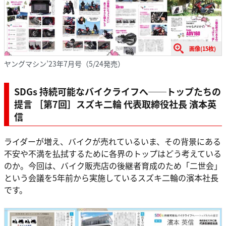
画像(15枚)
ヤングマシン’23年7月号（5/24発売）
SDGs 持続可能なバイクライフへ──トップたちの
提言 ［第7回］スズキ二輪 代表取締役社長 濱本英
信
ライダーが増え、バイクが売れているいま、その背景にある
不安や不満を払拭するために各界のトップはどう考えている
のか。今回は、バイク販売店の後継者育成のため「二世会」
という会議を5年前から実施しているスズキ二輪の濱本社長
です。