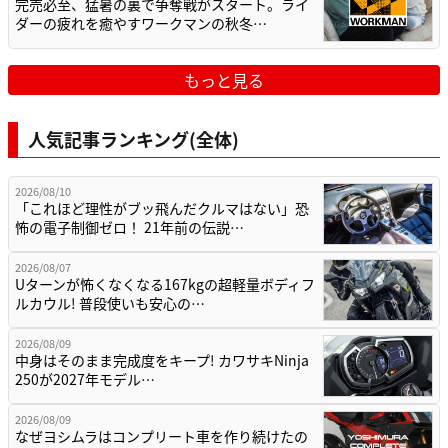
完売必至、猛暑の裏で争奪戦がスタート。ライ
ダーの疲れを癒やすワークマンの秋冬…
もっと見る
人気記事ランキング(全体)
2026/08/10
「これほど理性がブッ飛んだクルマはない」恐
怖の電子制御ゼロ！ 21年前の伝説…
2026/08/07
Uターンが怖くなくなる167kgの超軽量ボディフ
ルカウル! 普段使いも安心の…
2026/08/09
中身はそのまま完成度をキープ! カワサキNinja
250が2027年モデル…
2026/08/09
なぜヨシムラはコンプリート車を作り続けたの