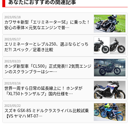
あなたにおすすめの関連記事
2023/05/18
カワサキ新型「エリミネーターSE」に乗った！
安心の車体×元気なエンジンで普…
2023/05/17
エリミネーターとレブル250、選ぶならどっち
だ?! スペック／足着き比較
2023/03/23
ホンダ新型車「CL500」正式発表!! 2気筒エンジ
ンのスクランブラーはシー…
2023/03/16
世界一周すら日常の延長線上に！ ホンダが
「XL750トランザルプ」国内仕様を…
2023/05/22
スズキ GSX-8S ミドルクラスライバル比較試乗
【VS ヤマハ MT-07…