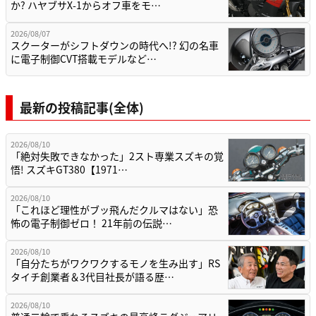
か? ハヤブサX-1からオフ車をモ…
2026/08/07
スクーターがシフトダウンの時代へ!? 幻の名車
に電子制御CVT搭載モデルなど…
最新の投稿記事(全体)
2026/08/10
「絶対失敗できなかった」2スト専業スズキの覚
悟! スズキGT380【1971…
2026/08/10
「これほど理性がブッ飛んだクルマはない」恐
怖の電子制御ゼロ！ 21年前の伝説…
2026/08/10
「自分たちがワクワクするモノを生み出す」RS
タイチ創業者＆3代目社長が語る歴…
2026/08/10