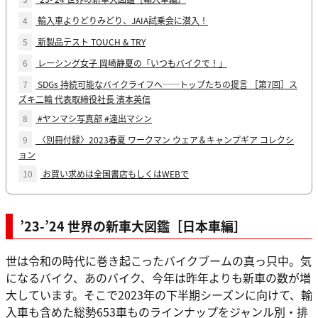
4
輸入車よりどりみどり、JAIA試乗会に潜入！
5
新製品テスト TOUCH & TRY
6
レーシング女子 岡崎静夏の「いつもバイクで！」
7
SDGs 持続可能なバイクライフへ──トップたちの提言 ［第7回］ス
ズキ二輪 代表取締役社長 濱本英信
8
#ヤンマシ写真部 #遠出マシン
9
〈別冊付録〉2023春夏 ワークマン ウェア＆キャンプギア コレクシ
ョン
10
お買い求めは全国書店もしくはWEBで
’23-’24 世界の新車大図鑑［日本車編］
世は令和の時代に巻き起こったバイクブームの真っ只中。気
になるバイク、あのバイク、今年は昨年よりも新車の数が増
大しています。そこで2023年の下半期シーズンに向けて、輸
入車も含めた総勢653車ものラインナップをジャンル別・排