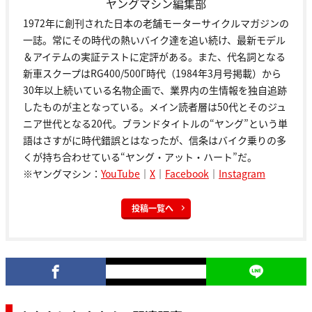
ヤングマシン編集部
1972年に創刊された日本の老舗モーターサイクルマガジンの
一誌。常にその時代の熱いバイク達を追い続け、最新モデル
＆アイテムの実証テストに定評がある。また、代名詞となる
新車スクープはRG400/500Γ時代（1984年3月号掲載）から
30年以上続いている名物企画で、業界内の生情報を独自追跡
したものが主となっている。メイン読者層は50代とそのジュ
ニア世代となる20代。ブランドタイトルの“ヤング”という単
語はさすがに時代錯誤とはなったが、信条はバイク乗りの多
くが持ち合わせている“ヤング・アット・ハート”だ。
※ヤングマシン：
YouTube
｜
X
｜
Facebook
｜
Instagram
投稿一覧へ