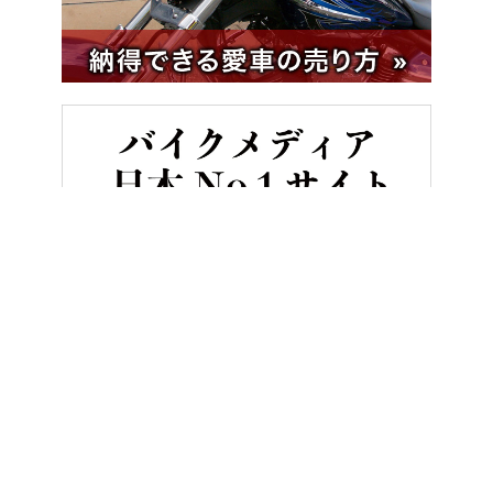
HOME
バイク／オートバイ［新車］
世界の新車大図鑑【653車】