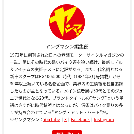
ヤングマシン編集部
1972年に創刊された日本の老舗モーターサイクルマガジンの
一誌。常にその時代の熱いバイク達を追い続け、最新モデル
＆アイテムの実証テストに定評がある。また、代名詞となる
新車スクープはRG400/500Γ時代（1984年3月号掲載）から
30年以上続いている名物企画で、業界内の生情報を独自追跡
したものが主となっている。メイン読者層は50代とそのジュ
ニア世代となる20代。ブランドタイトルの“ヤング”という単
語はさすがに時代錯誤とはなったが、信条はバイク乗りの多
くが持ち合わせている“ヤング・アット・ハート”だ。
※ヤングマシン：
YouTube
｜
X
｜
Facebook
｜
Instagram