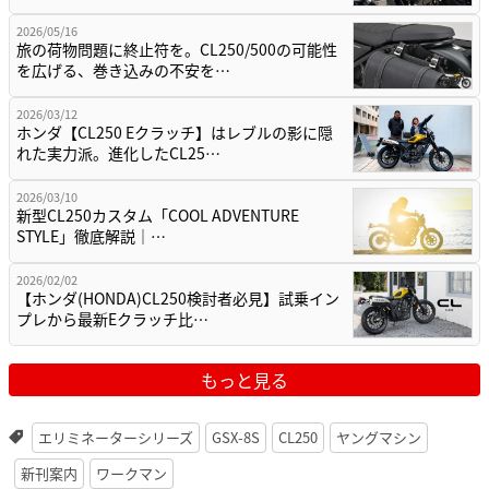
2026/05/16
旅の荷物問題に終止符を。CL250/500の可能性
を広げる、巻き込みの不安を…
2026/03/12
ホンダ【CL250 Eクラッチ】はレブルの影に隠
れた実力派。進化したCL25…
2026/03/10
新型CL250カスタム「COOL ADVENTURE
STYLE」徹底解説｜…
2026/02/02
【ホンダ(HONDA)CL250検討者必見】試乗イン
プレから最新Eクラッチ比…
もっと見る
エリミネーターシリーズ
GSX-8S
CL250
ヤングマシン
新刊案内
ワークマン