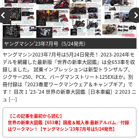
ヤングマシン’23年7月号（5/24発売）
ヤングマシン2023年7月号は5月24日発売！ 2023-2024年モ
デルを網羅した最新版『世界の新車大図鑑』は全653車を収
録しました。 試乗インプレッションは新型トランザルプ、
ジクサー250、PCX、バーグマンストリート125EXほか。別
冊付録は「2023春夏ワークマンウェア＆キャンプギア」で
す！ 目次 1 ’23-’24 世界の新車大図鑑［日本車編］2 2023 ニ
ュ […]
【この記事を最初から読む】
世界の新車大図鑑【653車】国産＆輸入車 最新アルバム／付録
はワークマン！【ヤングマシン’23年7月号は5/24発売】