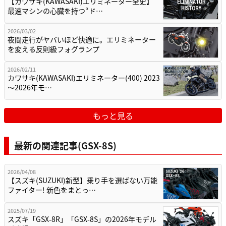
【カワサキ(KAWASAKI)エリミネーター全史】
最速マシンの心臓を持つ“ド…
2026/03/02
夜間走行がヤバいほど快適に。エリミネーター
を変える反則級フォグランプ
2026/02/11
カワサキ(KAWASAKI)エリミネーター(400) 2023
～2026年モ…
もっと見る
最新の関連記事(GSX-8S)
2026/04/08
【スズキ(SUZUKI)新型】乗り手を選ばない万能
ファイター! 新色をまとっ…
2025/07/19
スズキ「GSX-8R」「GSX-8S」の2026年モデル