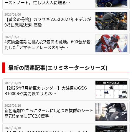
ーストノート。忙しい大人に贈る…
2026/08/06
【黄金の骨格】カワサキ Z250 2027年モデルが
9/5に発売決定! 高級…
2026/07/31
4気筒全盛期に挑んだ2気筒の意地。600台が殺
到した”アマチュアレースの甲子…
最新の関連記事(エリミネーターシリーズ)
2026/07/09
【2026年7月新車カレンダー】大注目のGSX-
R1000Rや実力派エリミネ…
2026/06/16
新色追加でさらにクールに! 足つき抜群のシート
高735mmにETC2.0標準…
2026/04/18