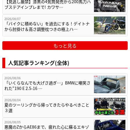
【見逃し厳禁】漆黒の4気筒発売から200馬力ハ
ブステアインプレまで! カワサ…
2026/08/07
「バイクに積めない」を過去にする！デイトナ
から肘掛け＆高さ調整枕つきの極上ハ…
もっと見る
人気記事ランキング(全体)
2026/08/06
「いくらなんでも大げさ過ぎ…」BMWに嘲笑さ
れた“190 E 2.5-16 …
2026/08/04
夏のツーリングから帰ってきたらやるべきこと
３選
2026/08/05
悪魔のZからAE86まで、疲れた心に蘇るエキゾ