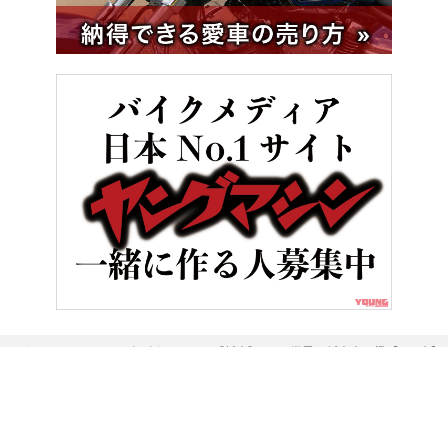
HOME
バイク／オートバイ［新車］
世界の新車大図鑑【653車】