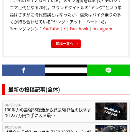
したものが主となっている。メイン読者層は50代とそのジュ
ニア世代となる20代。ブランドタイトルの“ヤング”という単
語はさすがに時代錯誤とはなったが、信条はバイク乗りの多
くが持ち合わせている“ヤング・アット・ハート”だ。
※ヤングマシン：
YouTube
｜
X
｜
Facebook
｜
Instagram
投稿一覧へ
最新の投稿記事(全体)
2026/08/06
190馬力の最強SS復活から鈴鹿8耐7位の快挙ま
で! 237万円で手に入る最…
2026/08/06
【黄金の骨格】カワサキ Z250 2027年モデルが