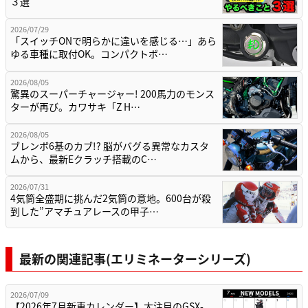
３選
2026/07/29
「スイッチONで明らかに違いを感じる…」あら
ゆる車種に取付OK。コンパクトボ…
2026/08/05
驚異のスーパーチャージャー! 200馬力のモンス
ターが再び。カワサキ「Z H…
2026/08/05
ブレンボ6基のカブ!? 脳がバグる異常なカスタ
ムから、最新Eクラッチ搭載のC…
2026/07/31
4気筒全盛期に挑んだ2気筒の意地。600台が殺
到した”アマチュアレースの甲子…
最新の関連記事(エリミネーターシリーズ)
2026/07/09
【2026年7月新車カレンダー】大注目のGSX-