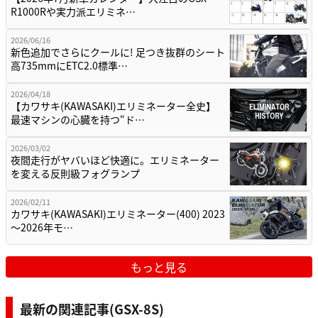
R1000Rや実力派エリミネ…
2026/06/16
新色追加でさらにクールに! 足つき抜群のシート
高735mmにETC2.0標準…
2026/04/18
【カワサキ(KAWASAKI)エリミネーター全史】
最速マシンの心臓を持つ“ド…
2026/03/02
夜間走行がヤバいほど快適に。エリミネーター
を変える反則級フォグランプ
2026/02/11
カワサキ(KAWASAKI)エリミネーター(400) 2023
～2026年モ…
もっと見る
最新の関連記事(GSX-8S)