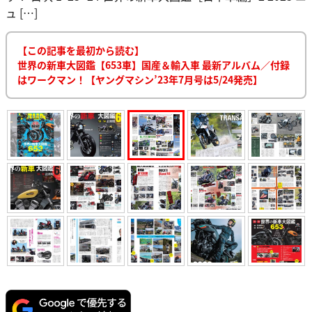
ュ […]
【この記事を最初から読む】
世界の新車大図鑑【653車】国産＆輸入車 最新アルバム／付録
はワークマン！【ヤングマシン’23年7月号は5/24発売】