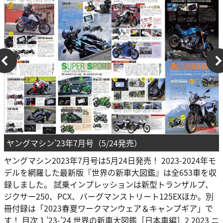
ヤングマシン’23年7月号（5/24発売）
ヤングマシン2023年7月号は5月24日発売！ 2023-2024年モ
デルを網羅した最新版『世界の新車大図鑑』は全653車を収
録しました。 試乗インプレッションは新型トランザルプ、
ジクサー250、PCX、バーグマンストリート125EXほか。別
冊付録は「2023春夏ワークマンウェア＆キャンプギア」で
す！ 目次 1 ’23-’24 世界の新車大図鑑［日本車編］2 2023 ニ