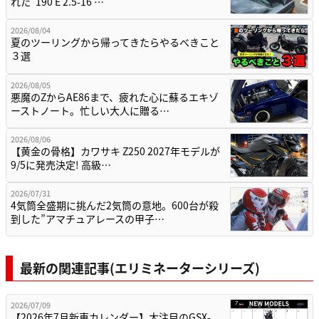
れた“190 E 2.5-16 …
2026/08/04
夏のツーリングから帰ってきたらやるべきこと
３選
2026/08/05
悪魔のZからAE86まで、疲れた心に蘇るエキゾ
ーストノート。忙しい大人に贈る…
2026/08/06
【黄金の骨格】カワサキ Z250 2027年モデルが
9/5に発売決定! 高級…
2026/07/31
4気筒全盛期に挑んだ2気筒の意地。600台が殺
到した”アマチュアレースの甲子…
最新の関連記事(エリミネーターシリーズ)
2026/07/09
【2026年7月新車カレンダー】大注目のGSX-