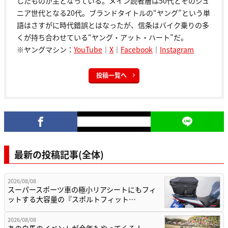
したものが主となっている。メイン読者層は50代とそのジュ
ニア世代となる20代。ブランドタイトルの“ヤング”という単
語はさすがに時代錯誤とはなったが、信条はバイク乗りの多
くが持ち合わせている“ヤング・アット・ハート”だ。
※ヤングマシン：
YouTube
｜
X
｜
Facebook
｜
Instagram
投稿一覧へ
最新の投稿記事(全体)
2026/08/08
スーパースポーツ車の極小リアシートにもフィ
ットする大容量の『スポルトフィット…
2026/08/08
あの白馬のイベントが今年もやってくる！