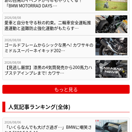
「BMW MOTORRAD DAYS …
2026/08/08
愛車と自分を守る秋の約束。二輪車安全運転推
進運動と盗難防止強化運動がもたらす…
2026/08/08
ゴールドフレームからシックな黒へ! カワサキの
ミドルスーパーネイキッド202…
2026/08/08
【見逃し厳禁】漆黒の4気筒発売から200馬力ハ
ブステアインプレまで! カワサ…
もっと見る
人気記事ランキング(全体)
2026/08/06
「いくらなんでも大げさ過ぎ…」BMWに嘲笑さ