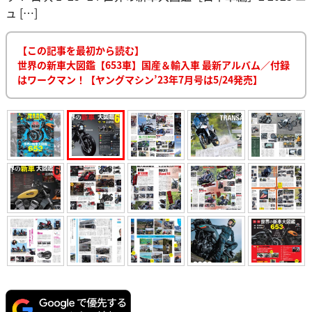
ュ […]
【この記事を最初から読む】
世界の新車大図鑑【653車】国産＆輸入車 最新アルバム／付録
はワークマン！【ヤングマシン’23年7月号は5/24発売】