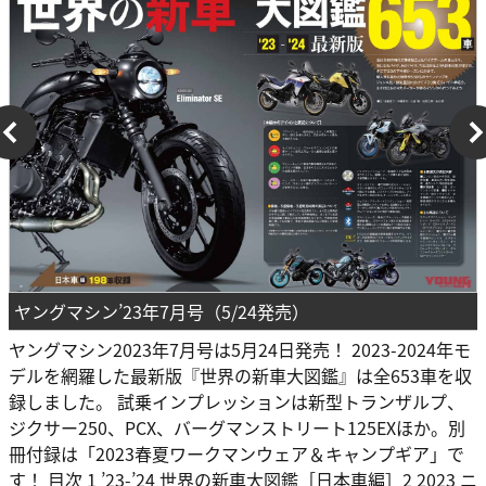
ヤングマシン’23年7月号（5/24発売）
ヤングマシン2023年7月号は5月24日発売！ 2023-2024年モ
デルを網羅した最新版『世界の新車大図鑑』は全653車を収
録しました。 試乗インプレッションは新型トランザルプ、
ジクサー250、PCX、バーグマンストリート125EXほか。別
冊付録は「2023春夏ワークマンウェア＆キャンプギア」で
す！ 目次 1 ’23-’24 世界の新車大図鑑［日本車編］2 2023 ニ