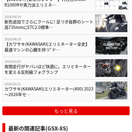
R1000Rや実力派エリミネ…
2026/06/16
新色追加でさらにクールに! 足つき抜群のシート
高735mmにETC2.0標準…
2026/04/18
【カワサキ(KAWASAKI)エリミネーター全史】
最速マシンの心臓を持つ“ド…
2026/03/02
夜間走行がヤバいほど快適に。エリミネーター
を変える反則級フォグランプ
2026/02/11
カワサキ(KAWASAKI)エリミネーター(400) 2023
～2026年モ…
もっと見る
最新の関連記事(GSX-8S)