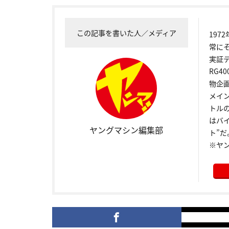
この記事を書いた人／メディア
19
常に
実証
RG4
物企
メイ
トル
はバ
ヤングマシン編集部
ト”だ
※ヤ