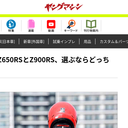
[日本車]
新車[外国車]
試乗インプレ
用品
カスタム＆パー
型Z650RSとZ900RS、選ぶならどっち