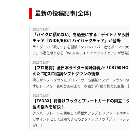
最新の投稿記事(全体)
2026/08/07
「バイクに積めない」を過去にする！デイトナから
チェア『WIDE/REST ハイバックチェア』が登場
ライダーの「欲しい」を凝縮！5つのハイパー進化ポイント 大ヒ
ア」の進化版となる『WIDE/REST ハイバックチェア』が新
2026/08/07
【プロ驚愕】全日本ライダー岡崎静夏が「CB750 HORNE
えた”電スロ協調シフトダウンの衝撃
滑らかシフトダウンにプロレーサーも嫉妬!? スポーツランド
季初レースを、表彰台圏内まで一歩届かず4位で終えた直後、最新モデ
2026/08/07
【TANAX】荷掛けフックとプレートガードの両立
載の悩みを解決！
ナンバープレートを利用して積載力アップ！ リアシートやキ
けポイントとして活用できるのがタナックスの「プレートフ
定[…]