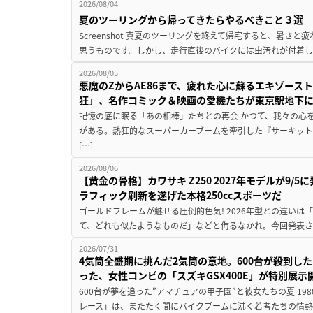
2026/08/04
夏のツーリングから帰ってきたらやるべきこと３選
Screenshot 真夏のツーリングを終えて帰宅すると、暑さ
思うものです。しかし、走行直後のバイクには虫汚れが付着し
2026/08/05
悪魔のZからAE86まで、疲れた心に蘇るエキゾース
狂」、名作コミック＆映画の愛機たちが東京駅地下
記憶の底に眠る「あの相棒」たちとの再会 かつて、我々の心
がある。熱狂的なスーパーカーブームを牽引した『サーキット
[…]
2026/08/06
【黄金の骨格】カワサキ Z250 2027年モデルが9/
ラフィック刷新を遂げた本格250ccスポーツだ
ゴールドフレームが魅せる圧倒的色気! 2026年型との違いは「
て、どれも似たようなものだ」などと侮るなかれ。今回発表されたカ
2026/07/31
4気筒全盛期に挑んだ2気筒の意地。600台が殺到し
った、女性コンビの「スズキGSX400E」が特別展示
600台が夢を追った”アマチュアの甲子園”と彼女たちの夏 19
レース」は、またたく間にバイクブームに沸く若者たちの情熱の