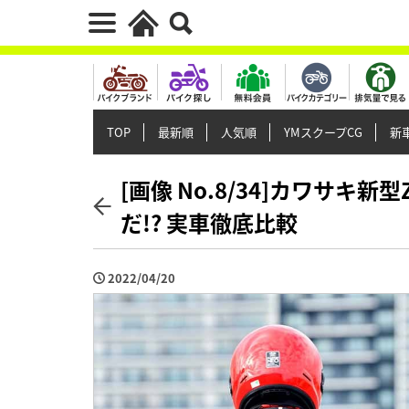
TOP
最新順
人気順
YMスクープCG
新車
[画像 No.8/34]カワサキ新
だ!? 実車徹底比較
2022/04/20