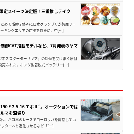
メ＆限定スイーツ決定版！三重推しテイク
もまとめて 鈴鹿8耐やF1日本グランプリが鈴鹿サー
ーキングエリアの店舗を対象に、中[…]
子制御CVT搭載モデルなど、7月発表のヤマ
ジネススクーター「ギア」のDNAを受け継ぐ原付
発売された。ホンダ製着脱式バッテリー[…]
 E 2.5-16 エボⅡ”。オークションでは
クルマを深堀り
80年代、ハコ車のレースでヨーロッパを席巻してい
5リッターへと進化させるなど「[…]