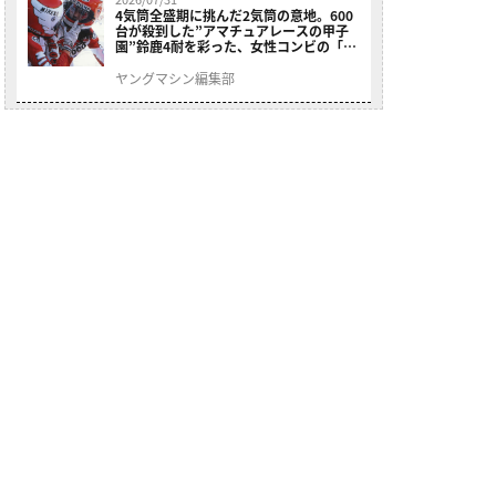
4気筒全盛期に挑んだ2気筒の意地。600
台が殺到した”アマチュアレースの甲子
園”鈴鹿4耐を彩った、女性コンビの「ス
ズキGSX400E」が特別展示開始
ヤングマシン編集部