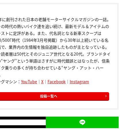
72年に創刊された日本の老舗モーターサイクルマガジンの一誌。
その時代の熱いバイク達を追い続け、最新モデル＆アイテムの
テストに定評がある。また、代名詞となる新車スクープは
00/500Γ時代（1984年3月号掲載）から30年以上続いている名
画で、業界内の生情報を独自追跡したものが主となっている。
ン読者層は50代とそのジュニア世代となる20代。ブランドタイ
の“ヤング”という単語はさすがに時代錯誤とはなったが、信条
イク乗りの多くが持ち合わせている“ヤング・アット・ハー
。
ングマシン：
YouTube
｜
X
｜
Facebook
｜
Instagram
投稿一覧へ