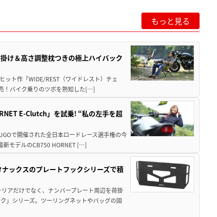
もっと見る
肘掛け＆高さ調整枕つきの極上ハイバック
ット作「WIDE/REST（ワイドレスト）チェ
発売！バイク乗りのツボを熟知した[…]
T E-Clutch」を試乗! “私の左手を超
SUGOで開催された全日本ロードレース選手権の今
ルのCB750 HORNET […]
！タナックスのプレートフックシリーズで積
ャリアだけでなく、ナンバープレート周辺を荷掛
ック」シリーズ。ツーリングネットやバッグの固