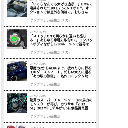
「いくらなんでも大げさ過ぎ…」BMWに
嘲笑された“190 E 2.5-16 エボⅡ”。オー
クションでは意外な価格に。おじさん達
が少年だった頃の憧れのクルマを深堀り
ヤングマシン編集部(ナカ)
2026/07/29
「スイッチONで明らかに違いを感じ
る…」あらゆる車種に取付OK。コンパク
トボディながら1700ルーメンで視界を確
保する［デイトナ・LEDフォグランプユ
ニット プレシャスレイ スモール］
ヤングマシン編集部(ナカ)
2026/08/05
悪魔のZからAE86まで、疲れた心に蘇る
エキゾーストノート。忙しい大人に贈る
「あの頃の熱狂」、名作コミック＆映画
の愛機たちが東京駅地下に期間限定で集
結！
ヤングマシン編集部
2026/08/05
驚異のスーパーチャージャー! 200馬力の
モンスターが再び。カワサキ「Z H2
SE」2027年モデルが9/5に価格据え置き
で発売
ヤングマシン編集部
2026/07/31