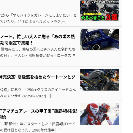
と疲れから「早くバイクをガレージにしまいたい」と
ていたり、発汗によるヘルメットやジ[…]
トノート。忙しい大人に贈る「あの頃の熱
に期間限定で集結！
を鷲掴みにし、熱狂の渦へと巻き込んだ名作たち
の狼』。主人公・風吹裕矢が駆る「ロータス ヨ
5に発売決定! 高級感を極めたツートーンとグ
骨格」にあり! 「250ccクラスのネイキッドなん
ワサキのZ250の2027[…]
た”アマチュアレースの甲子園”鈴鹿4耐を彩
開始
80（昭和55）年にスタートした「鈴鹿4耐ロード
受け皿となった。1980年代後半[…]