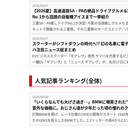
2026/08/07
【2026夏】高速道路SA・PAの絶品ドライブグル
No.1から話題の自販機アイスまで一挙紹介
三重SA・PA推しテイクNo.1が決定! 今夏の全国推しグルメ
キットで開催される三重県。その三重県のサービスエリア／パ
2026/08/07
スクーターがシフトダウンの時代へ!? 幻の名車に電
ハ注目ニュース総まとめ
EVビジネススクーター「ギアレヴ」発売 ヤマハを代表するビ
一種EV「ギアレヴ」と「ニュース ギアレヴ」が、先月17日に
人気記事ランキング(全体)
2026/08/06
「いくらなんでも大げさ過ぎ…」BMWに嘲笑された“190
意外な価格に。おじさん達が少年だった頃の憧れの
打倒BMWを掲げ、レース仕様の190Eの開発がスタート 19
たのはM3を投入したBMWでした。2.3リッターの直4から2.