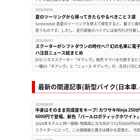
2026/08/04
夏のツーリングから帰ってきたらやるべきこと３選
Screenshot 真夏のツーリングを終えて帰宅すると、暑さ
思うものです。しかし、走行直後のバイクには虫汚れが付着し
2026/08/07
スクーターがシフトダウンの時代へ!? 幻の名車に電
ハ注目ニュース総まとめ
EVビジネススクーター「ギアレヴ」発売 ヤマハを代表するビ
一種EV「ギアレヴ」と「ニュース ギアレヴ」が、先月17日に
最新の関連記事(新型バイク(日本車／
2026/08/09
中身はそのまま完成度をキープ! カワサキNinja 25
6000円で登場。新色「パールロボティックホワイト
2026年モデルと同一価格! 物価高に立ち向かう72万6000
うライダーにとって、この価格据え置きは確かな恩恵だ。 今回の