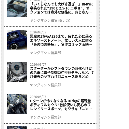
「いくらなんでも大げさ過ぎ…」BMWに
嘲笑された“190 E 2.5-16 エボⅡ”。オー
クションでは意外な価格に。おじさん達
が少年だった頃の憧れのクルマを深堀り
ヤングマシン編集部(ナカ)
2026/08/05
悪魔のZからAE86まで、疲れた心に蘇る
エキゾーストノート。忙しい大人に贈る
「あの頃の熱狂」、名作コミック＆映画
の愛機たちが東京駅地下に期間限定で集
結！
ヤングマシン編集部
2026/08/07
スクーターがシフトダウンの時代へ!? 幻
の名車に電子制御CVT搭載モデルなど、7
月発表のヤマハ注目ニュース総まとめ
ヤングマシン編集部
2026/08/07
Uターンが怖くなくなる167kgの超軽量
ボディフルカウル! 普段使いも安心のフ
レンドリースポーツ、カワサキ「ニンジ
ャ400」2027モデルが価格据え置きで
9/5発売
ヤングマシン編集部
2026/08/06