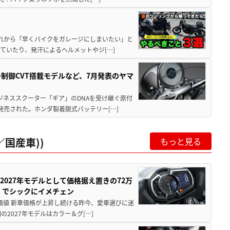
と疲れから「早くバイクをガレージにしまいたい」と
ていたり、発汗によるヘルメットやジ[…]
子制御CVT搭載モデルなど、7月発表のヤマ
ジネススクーター「ギア」のDNAを受け継ぐ原付
発売された。ホンダ製着脱式バッテリー[…]
国産車))
もっと見る
0が2027年モデルとして価格据え置きの72万
」でシックにイメチェン
円の価値 新車価格が上昇し続ける昨今、愛車選びに迷
2027年モデルはカラー＆グ[…]