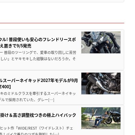
ウル! 普段使いも安心のフレンドリースポ
え置きで9/5発売
ー 普段のツーリングで、愛車の取り回しに苦労
ほしい」とヤキモキした経験はないだろうか。そ
ルスーパーネイキッド2027年モデルが9月
400】
ワサキのミドルクラスを牽引するスーパーネイキッ
モデルで採用されていた、グレー[…]
肘掛け＆高さ調整枕つきの極上ハイバック
ット作「WIDE/REST（ワイドレスト）チェ
発売！バイク乗りのツボを熟知した[…]