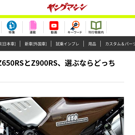
[日本車]
新車[外国車]
試乗インプレ
用品
カスタム＆パー
型Z650RSとZ900RS、選ぶならどっち