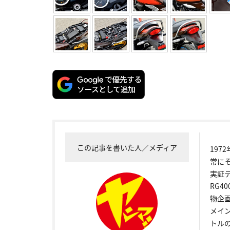
この記事を書いた人／メディア
19
常に
実証
RG4
物企
メイ
トル