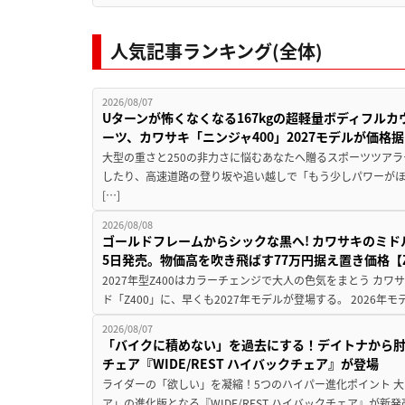
人気記事ランキング(全体)
2026/08/07
Uターンが怖くなくなる167kgの超軽量ボディフルカ
ーツ、カワサキ「ニンジャ400」2027モデルが価格据
大型の重さと250の非力さに悩むあなたへ贈るスポーツツアラ
したり、高速道路の登り坂や追い越しで「もう少しパワーが
[…]
2026/08/08
ゴールドフレームからシックな黒へ! カワサキのミド
5日発売。物価高を吹き飛ばす77万円据え置き価格【Z
2027年型Z400はカラーチェンジで大人の色気をまとう カ
ド「Z400」に、早くも2027年モデルが登場する。 2026年
2026/08/07
「バイクに積めない」を過去にする！デイトナから
チェア『WIDE/REST ハイバックチェア』が登場
ライダーの「欲しい」を凝縮！5つのハイパー進化ポイント 大ヒ
ア」の進化版となる『WIDE/REST ハイバックチェア』が新