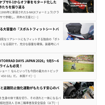
ヤブサX-1からオフ車をモタード化した
欲作たちを振り返る
1999年に新設されたS-NK(Xフォーミュラ)クラ
サで参戦し、同年の王座と[…]
る大容量の『スポルトフィットシートバ
細見なリアシートにもフィットする独自の「ボト
広くなる設計で、充分な容量を確保。装着時にバ
AD DAYS JAPAN 2026」9月5〜6
クライムも必見！
解体ショー！ なんといっても今回の最大のトピック
0 GS」だ。 本国ドイ[…]
動と盗難防止強化運動がもたらす安心のバ
動 生身の体で風を切り、その流れと一体になるバ
社団法人 日本二輪車普及安全協会（以下[…]