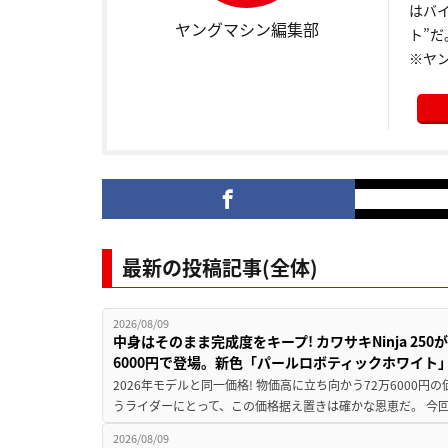
はバ
ヤングマシン編集部
ト”だ
※ヤ
最新の投稿記事(全体)
2026/08/09
中身はそのまま完成度をキープ! カワサキNinja 25
6000円で登場。新色「パールロボティックホワイト
2026年モデルと同一価格! 物価高に立ち向かう72万6000
うライダーにとって、この価格据え置きは確かな恩恵だ。 今回の
2026/08/09