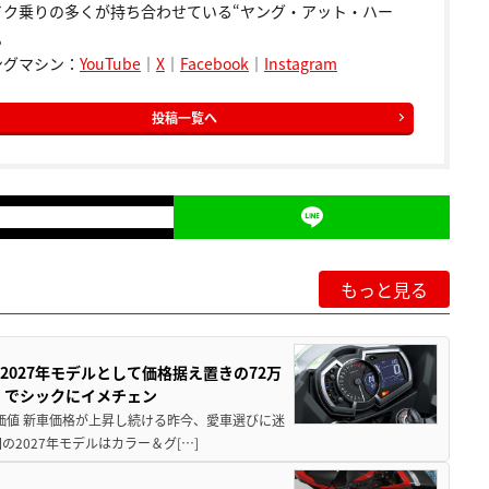
イク乗りの多くが持ち合わせている“ヤング・アット・ハー
。
ングマシン：
YouTube
｜
X
｜
Facebook
｜
Instagram
投稿一覧へ
もっと見る
0が2027年モデルとして価格据え置きの72万
」でシックにイメチェン
円の価値 新車価格が上昇し続ける昨今、愛車選びに迷
2027年モデルはカラー＆グ[…]