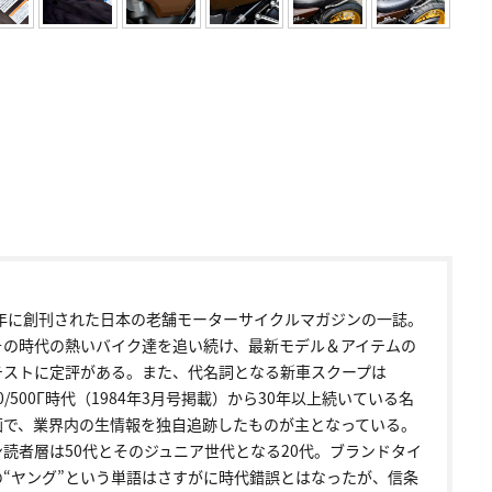
72年に創刊された日本の老舗モーターサイクルマガジンの一誌。
その時代の熱いバイク達を追い続け、最新モデル＆アイテムの
テストに定評がある。また、代名詞となる新車スクープは
00/500Γ時代（1984年3月号掲載）から30年以上続いている名
画で、業界内の生情報を独自追跡したものが主となっている。
ン読者層は50代とそのジュニア世代となる20代。ブランドタイ
の“ヤング”という単語はさすがに時代錯誤とはなったが、信条