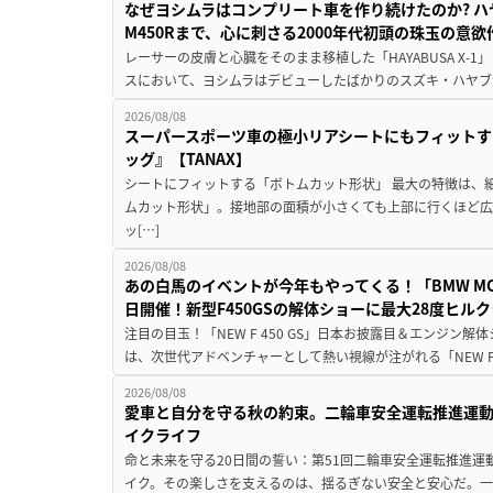
なぜヨシムラはコンプリート車を作り続けたのか? ハ
M450Rまで、心に刺さる2000年代初頭の珠玉の意
レーサーの皮膚と心臓をそのまま移植した「HAYABUSA X-1」 
スにおいて、ヨシムラはデビューしたばかりのスズキ・ハヤブ
2026/08/08
スーパースポーツ車の極小リアシートにもフィットす
ッグ』【TANAX】
シートにフィットする「ボトムカット形状」 最大の特徴は、
ムカット形状」。接地部の面積が小さくても上部に行くほど
ッ[…]
2026/08/08
あの白馬のイベントが今年もやってくる！「BMW MOTORR
日開催！新型F450GSの解体ショーに最大28度ヒル
注目の目玉！「NEW F 450 GS」日本お披露目＆エンジン
は、次世代アドベンチャーとして熱い視線が注がれる「NEW F 45
2026/08/08
愛車と自分を守る秋の約束。二輪車安全運転推進運
イクライフ
命と未来を守る20日間の誓い：第51回二輪車安全運転推進運
イク。その楽しさを支えるのは、揺るぎない安全と安心だ。一般