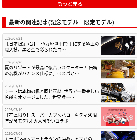
もっと見る
最新の関連記事(記念モデル／限定モデル)
2026/07/21
【日本限定5台】135万6300円で手にする極上の
職人技。黒と金で彩られたロ…
2026/07/20
夏のリゾートが最高に似合うスクーター！ 伝統
の名機がバカンス仕様に。ベスパと…
2026/07/17
シートは本物の帆と同じ素材! 世界で一番美しい
帆船をオマージュした、世界唯一…
2026/07/10
【在庫限り】スーパーカブ×ハローキティ50周
年記念モデル! 大人可愛いコラボ…
2026/07/08
カーボン調×マットチタンの凄み。ヤマハの