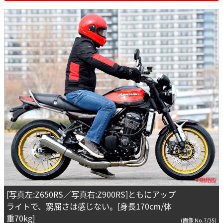
[写真左:Z650RS／写真右:Z900RS]ともにアップ
ライトで、窮屈さは感じない。[身長170cm/体
重70kg]
(画像 No.7/35)