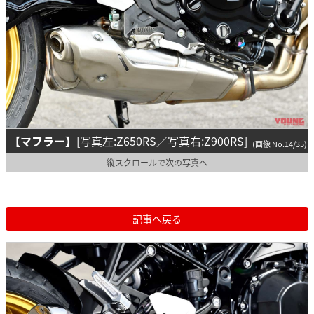
【マフラー】
[写真左:Z650RS／写真右:Z900RS]
(画像 No.14/35)
縦スクロールで次の写真へ
記事へ戻る