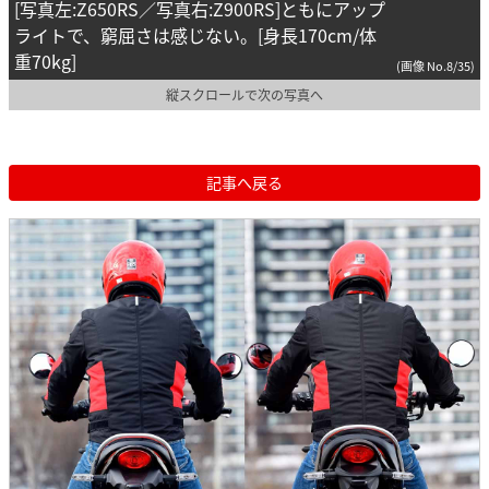
[写真左:Z650RS／写真右:Z900RS]ともにアップ
ライトで、窮屈さは感じない。[身長170cm/体
重70kg]
(画像 No.8/35)
縦スクロールで次の写真へ
記事へ戻る