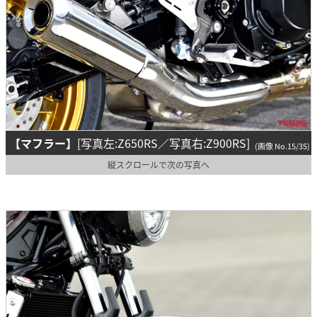
【マフラー】
[写真左:Z650RS／写真右:Z900RS]
(画像 No.15/35)
縦スクロールで次の写真へ