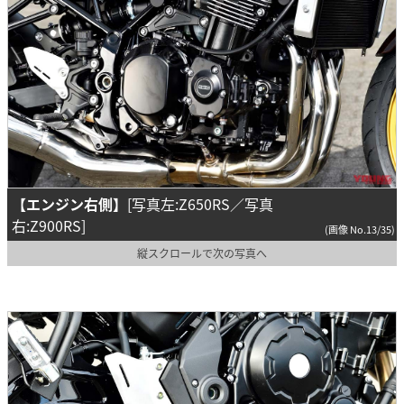
【エンジン右側】
[写真左:Z650RS／写真
右:Z900RS]
(画像 No.13/35)
縦スクロールで次の写真へ