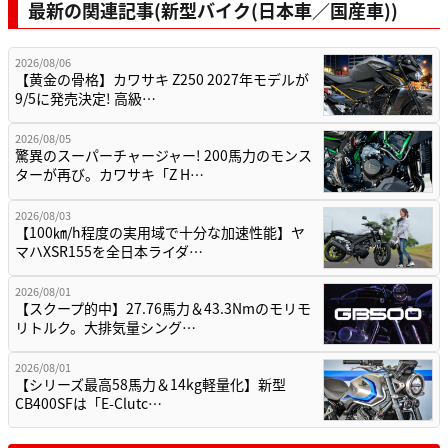
最新の関連記事(新型バイク(日本車／国産車))
2026/08/06
【黄金の骨格】カワサキ Z250 2027年モデルが
9/5に発売決定! 高級…
2026/08/05
驚異のスーパーチャージャー! 200馬力のモンス
ターが再び。カワサキ「Z H…
2026/08/03
【100㎞/h程度の実用域で十分な加速性能】ヤ
マハXSR155を全日本ライダ…
2026/08/01
【スクープ的中】27.76馬力＆43.3Nmのモリモ
リトルク。大排気量シング…
2026/08/01
【シリーズ最高58馬力＆14kg軽量化】新型
CB400SFは「E-Clutc…