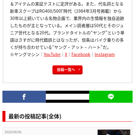
＆アイテムの実証テストに定評がある。また、代名詞となる
新車スクープはRG400/500Γ時代（1984年3月号掲載）から
30年以上続いている名物企画で、業界内の生情報を独自追跡
したものが主となっている。メイン読者層は50代とそのジュ
ニア世代となる20代。ブランドタイトルの“ヤング”という単
語はさすがに時代錯誤とはなったが、信条はバイク乗りの多
くが持ち合わせている“ヤング・アット・ハート”だ。
※ヤングマシン：
YouTube
｜
X
｜
Facebook
｜
Instagram
投稿一覧へ
最新の投稿記事(全体)
2026/08/06