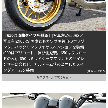
【650は湾曲タイプを継承】
[写真左:Z650RS／
写真右:Z900RS]両車ともカワサキ独自のホリゾ
ンタルバックリンクリヤサスペンションを装備
(900はプリロード、伸び側減衰。650はプリロー
ドのみ)。650はミッドシップマウントのサイレ
ンサーに合わせ、ガルアーム状の湾曲したスイ
ングアームを装備。
(画像 No.19/35)
縦スクロールで次の写真へ