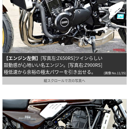
【エンジン左側】
[写真左:Z650RS]ツインらしい
鼓動感が心地いい名エンジン。[写真右:Z900RS]
極低速から余裕の極太パワーを引き出せる。
(画像 No.11/35)
縦スクロールで次の写真へ