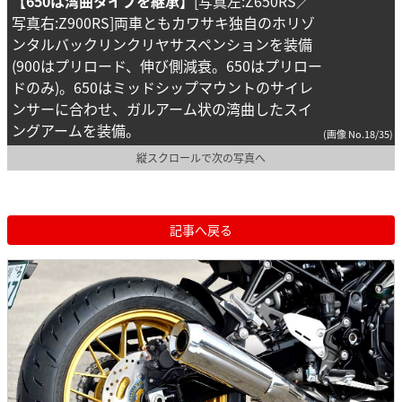
【650は湾曲タイプを継承】
[写真左:Z650RS／
写真右:Z900RS]両車ともカワサキ独自のホリゾ
ンタルバックリンクリヤサスペンションを装備
(900はプリロード、伸び側減衰。650はプリロー
ドのみ)。650はミッドシップマウントのサイレ
ンサーに合わせ、ガルアーム状の湾曲したスイ
ングアームを装備。
(画像 No.18/35)
縦スクロールで次の写真へ
記事へ戻る