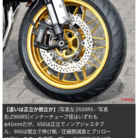
【違いは正立か倒立か】
[写真左:Z650RS／写真
右:Z900RS]インナーチューブ径はいずれも
φ41mmだが、650は正立でノンアジャスタブ
ル、900は倒立で伸び側／圧縮側減衰とプリロー