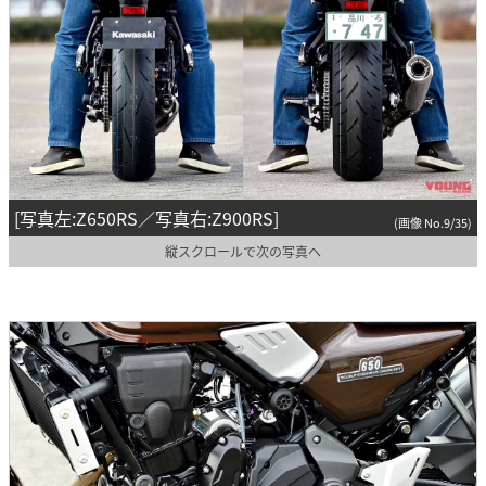
[写真左:Z650RS／写真右:Z900RS]
(画像 No.9/35)
縦スクロールで次の写真へ