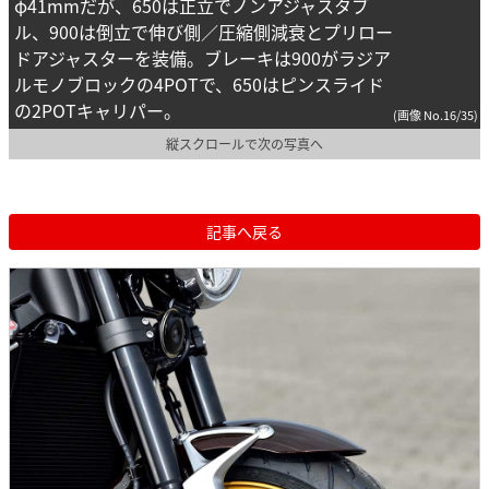
φ41mmだが、650は正立でノンアジャスタブ
ル、900は倒立で伸び側／圧縮側減衰とプリロー
ドアジャスターを装備。ブレーキは900がラジア
ルモノブロックの4POTで、650はピンスライド
の2POTキャリパー。
(画像 No.16/35)
縦スクロールで次の写真へ
記事へ戻る