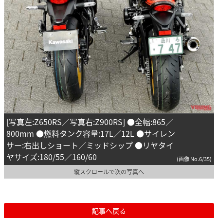
[写真左:Z650RS／写真右:Z900RS] ●全幅:865／
800mm ●燃料タンク容量:17L／12L ●サイレン
サー:右出しショート／ミッドシップ ●リヤタイ
ヤサイズ:180/55／160/60
(画像 No.6/35)
縦スクロールで次の写真へ
記事へ戻る