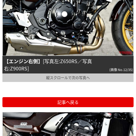
【エンジン右側】
[写真左:Z650RS／写真
右:Z900RS]
(画像 No.12/35)
縦スクロールで次の写真へ
記事へ戻る