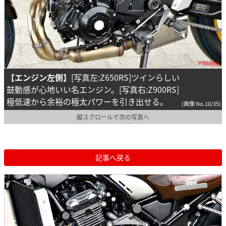
【エンジン左側】
[写真左:Z650RS]ツインらしい
鼓動感が心地いい名エンジン。[写真右:Z900RS]
極低速から余裕の極太パワーを引き出せる。
(画像 No.10/35)
縦スクロールで次の写真へ
記事へ戻る