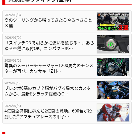
2026/08/04
夏のツーリングから帰ってきたらやるべきこと
３選
2026/07/29
「スイッチONで明らかに違いを感じる…」あら
ゆる車種に取付OK。コンパクトボ…
2026/08/05
驚異のスーパーチャージャー! 200馬力のモンス
ターが再び。カワサキ「Z H…
2026/08/05
ブレンボ6基のカブ!? 脳がバグる異常なカスタ
ムから、最新Eクラッチ搭載のC…
2026/07/31
4気筒全盛期に挑んだ2気筒の意地。600台が殺
到した”アマチュアレースの甲子…