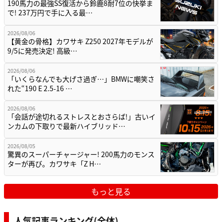
190馬力の最強SS復活から鈴鹿8耐7位の快挙ま
で! 237万円で手に入る最…
2026/08/06
【黄金の骨格】カワサキ Z250 2027年モデルが
9/5に発売決定! 高級…
2026/08/06
「いくらなんでも大げさ過ぎ…」BMWに嘲笑さ
れた“190 E 2.5-16 …
2026/08/06
「会話が途切れるストレスとおさらば!」古いイ
ンカムの下取りで最新ハイブリッド…
2026/08/05
驚異のスーパーチャージャー! 200馬力のモンス
ターが再び。カワサキ「Z H…
もっと見る
人気記事ランキング(全体)