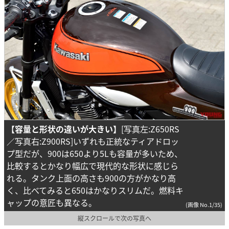
【容量と形状の違いが大きい】
[写真左:Z650RS
／写真右:Z900RS]いずれも正統なティアドロッ
プ型だが、900は650より5Lも容量が多いため、
比較するとかなり幅広で現代的な形状に感じら
れる。タンク上面の高さも900の方がかなり高
く、比べてみると650はかなりスリムだ。燃料キ
ャップの意匠も異なる。
(画像 No.1/35)
縦スクロールで次の写真へ