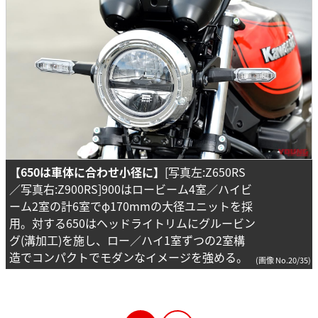
【650は車体に合わせ小径に】
[写真左:Z650RS
／写真右:Z900RS]900はロービーム4室／ハイビ
ーム2室の計6室でφ170mmの大径ユニットを採
用。対する650はヘッドライトリムにグルービン
グ(溝加工)を施し、ロー／ハイ1室ずつの2室構
造でコンパクトでモダンなイメージを強める。
(画像 No.20/35)