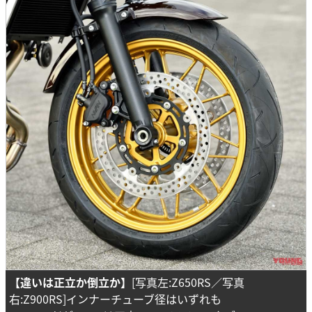
【違いは正立か倒立か】
[写真左:Z650RS／写真
右:Z900RS]インナーチューブ径はいずれも