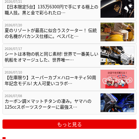
2026/07/21
【日本限定5台】135万6300円で手にする極上の
職人技。黒と金で彩られたロ…
2026/07/20
夏のリゾートが最高に似合うスクーター！ 伝統
の名機がバカンス仕様に。ベスパと…
2026/07/17
シートは本物の帆と同じ素材! 世界で一番美しい
帆船をオマージュした、世界唯一…
2026/07/10
【在庫限り】スーパーカブ×ハローキティ50周
年記念モデル! 大人可愛いコラボ…
2026/07/08
カーボン調×マットチタンの凄み。ヤマハの
125ccスポーツスクーターに最強ス…
もっと見る