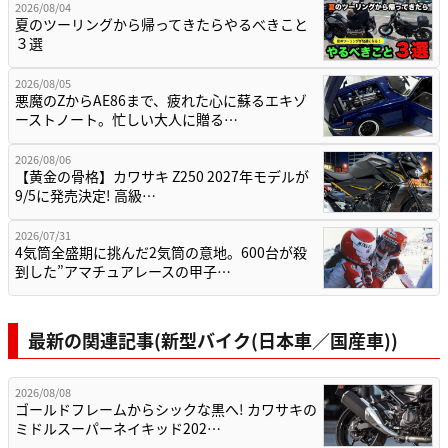
2026/08/04
夏のツーリングから帰ってきたらやるべきこと
３選
2026/08/05
悪魔のZからAE86まで、疲れた心に蘇るエキゾ
ーストノート。忙しい大人に贈る…
2026/08/06
【黄金の骨格】カワサキ Z250 2027年モデルが
9/5に発売決定! 高級…
2026/07/31
4気筒全盛期に挑んだ2気筒の意地。600台が殺
到した”アマチュアレースの甲子…
最新の関連記事(新型バイク(日本車／国産車))
2026/08/08
ゴールドフレームからシックな黒へ! カワサキの
ミドルスーパーネイキッド202…