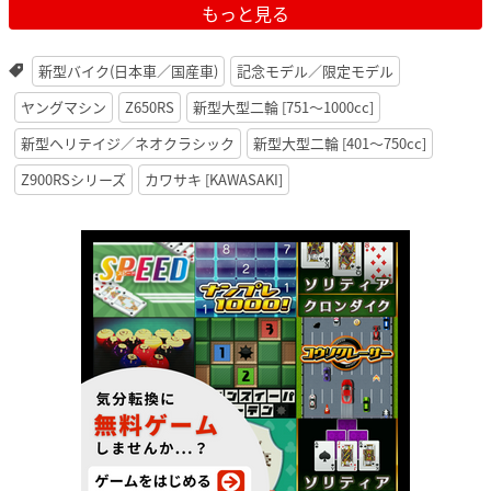
もっと見る
新型バイク(日本車／国産車)
記念モデル／限定モデル
ヤングマシン
Z650RS
新型大型二輪 [751〜1000cc]
新型ヘリテイジ／ネオクラシック
新型大型二輪 [401〜750cc]
Z900RSシリーズ
カワサキ [KAWASAKI]