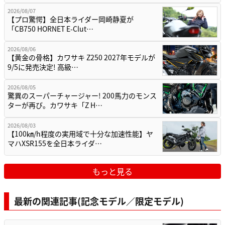
2026/08/07
【プロ驚愕】全日本ライダー岡崎静夏が
「CB750 HORNET E-Clut…
2026/08/06
【黄金の骨格】カワサキ Z250 2027年モデルが
9/5に発売決定! 高級…
2026/08/05
驚異のスーパーチャージャー! 200馬力のモンス
ターが再び。カワサキ「Z H…
2026/08/03
【100㎞/h程度の実用域で十分な加速性能】ヤ
マハXSR155を全日本ライダ…
もっと見る
最新の関連記事(記念モデル／限定モデル)