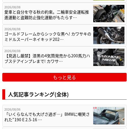
2026/08/08
愛車と自分を守る秋の約束。二輪車安全運転推
進運動と盗難防止強化運動がもたらす…
2026/08/08
ゴールドフレームからシックな黒へ! カワサキの
ミドルスーパーネイキッド202…
2026/08/08
【見逃し厳禁】漆黒の4気筒発売から200馬力ハ
ブステアインプレまで! カワサ…
もっと見る
人気記事ランキング(全体)
2026/08/06
「いくらなんでも大げさ過ぎ…」BMWに嘲笑さ
れた“190 E 2.5-16 …