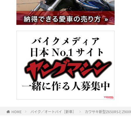
HOME
バイク／オートバイ［新車］
カワサキ新型Z650RSとZ90