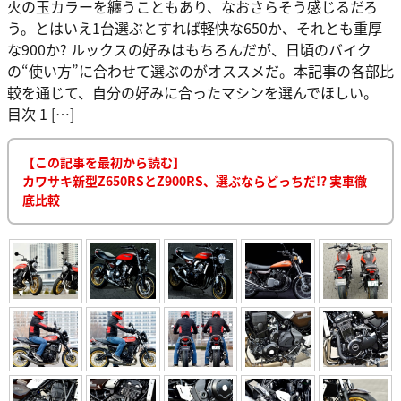
火の玉カラーを纏うこともあり、なおさらそう感じるだろ
う。とはいえ1台選ぶとすれば軽快な650か、それとも重厚
な900か? ルックスの好みはもちろんだが、日頃のバイク
の“使い方”に合わせて選ぶのがオススメだ。本記事の各部比
較を通じて、自分の好みに合ったマシンを選んでほしい。
目次 1 […]
【この記事を最初から読む】
カワサキ新型Z650RSとZ900RS、選ぶならどっちだ!? 実車徹
底比較