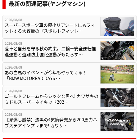
最新の関連記事(ヤングマシン)
2026/08/08
スーパースポーツ車の極小リアシートにもフィ
ットする大容量の『スポルトフィット…
2026/08/08
愛車と自分を守る秋の約束。二輪車安全運転推
進運動と盗難防止強化運動がもたらす…
2026/08/08
あの白馬のイベントが今年もやってくる！
「BMW MOTORRAD DAYS …
2026/08/08
ゴールドフレームからシックな黒へ! カワサキの
ミドルスーパーネイキッド202…
2026/08/08
【見逃し厳禁】漆黒の4気筒発売から200馬力ハ
ブステアインプレまで! カワサ…