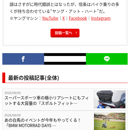
語はさすがに時代錯誤とはなったが、信条はバイク乗りの多
くが持ち合わせている“ヤング・アット・ハート”だ。
※ヤングマシン：
YouTube
｜
X
｜
Facebook
｜
Instagram
投稿一覧へ
最新の投稿記事(全体)
2026/08/08
スーパースポーツ車の極小リアシートにもフィ
ットする大容量の『スポルトフィット…
2026/08/08
あの白馬のイベントが今年もやってくる！
「BMW MOTORRAD DAYS …