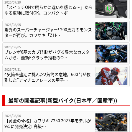
2026/07/29
「スイッチONで明らかに違いを感じる…」あら
ゆる車種に取付OK。コンパクトボ…
2026/08/05
驚異のスーパーチャージャー! 200馬力のモンス
ターが再び。カワサキ「Z H…
2026/08/05
ブレンボ6基のカブ!? 脳がバグる異常なカスタ
ムから、最新Eクラッチ搭載のC…
2026/07/31
4気筒全盛期に挑んだ2気筒の意地。600台が殺
到した”アマチュアレースの甲子…
最新の関連記事(新型バイク(日本車／国産車))
2026/08/06
【黄金の骨格】カワサキ Z250 2027年モデルが
9/5に発売決定! 高級…