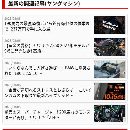
最新の関連記事(ヤングマシン)
2026/08/06
190馬力の最強SS復活から鈴鹿8耐7位の快挙ま
で! 237万円で手に入る最…
2026/08/06
【黄金の骨格】カワサキ Z250 2027年モデルが
9/5に発売決定! 高級…
2026/08/06
「いくらなんでも大げさ過ぎ…」BMWに嘲笑さ
れた“190 E 2.5-16 …
2026/08/06
「会話が途切れるストレスとおさらば!」古いイ
ンカムの下取りで最新ハイブリッド…
2026/08/05
驚異のスーパーチャージャー! 200馬力のモンス
ターが再び。カワサキ「Z H…