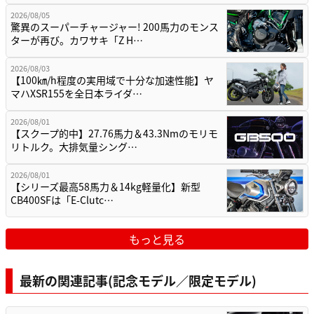
2026/08/05
驚異のスーパーチャージャー! 200馬力のモンス
ターが再び。カワサキ「Z H…
2026/08/03
【100㎞/h程度の実用域で十分な加速性能】ヤ
マハXSR155を全日本ライダ…
2026/08/01
【スクープ的中】27.76馬力＆43.3Nmのモリモ
リトルク。大排気量シング…
2026/08/01
【シリーズ最高58馬力＆14kg軽量化】新型
CB400SFは「E-Clutc…
もっと見る
最新の関連記事(記念モデル／限定モデル)