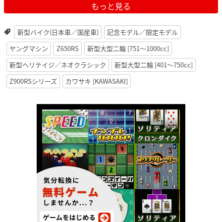
もっと見る
新型バイク(日本車／国産車)
記念モデル／限定モデル
ヤングマシン
Z650RS
新型大型二輪 [751〜1000cc]
新型ヘリテイジ／ネオクラシック
新型大型二輪 [401〜750cc]
Z900RSシリーズ
カワサキ [KAWASAKI]