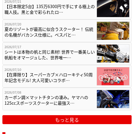
2026/07/21
【日本限定5台】135万6300円で手にする極上の
職人技。黒と金で彩られたロ…
2026/07/20
夏のリゾートが最高に似合うスクーター！ 伝統
の名機がバカンス仕様に。ベスパと…
2026/07/17
シートは本物の帆と同じ素材! 世界で一番美しい
帆船をオマージュした、世界唯一…
2026/07/10
【在庫限り】スーパーカブ×ハローキティ50周
年記念モデル! 大人可愛いコラボ…
2026/07/08
カーボン調×マットチタンの凄み。ヤマハの
125ccスポーツスクーターに最強ス…
もっと見る