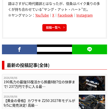
語はさすがに時代錯誤とはなったが、信条はバイク乗りの多
くが持ち合わせている“ヤング・アット・ハート”だ。
※ヤングマシン：
YouTube
｜
X
｜
Facebook
｜
Instagram
投稿一覧へ
最新の投稿記事(全体)
2026/08/06
190馬力の最強SS復活から鈴鹿8耐7位の快挙ま
で! 237万円で手に入る最…
2026/08/06
【黄金の骨格】カワサキ Z250 2027年モデルが
9/5に発売決定! 高級…