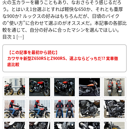
火の玉カラーを纏うこともあり、なおさらそう感じるだろ
う。とはいえ1台選ぶとすれば軽快な650か、それとも重厚
な900か? ルックスの好みはもちろんだが、日頃のバイク
の“使い方”に合わせて選ぶのがオススメだ。本記事の各部比
較を通じて、自分の好みに合ったマシンを選んでほしい。
目次 1 […]
【この記事を最初から読む】
カワサキ新型Z650RSとZ900RS、選ぶならどっちだ!? 実車徹
底比較