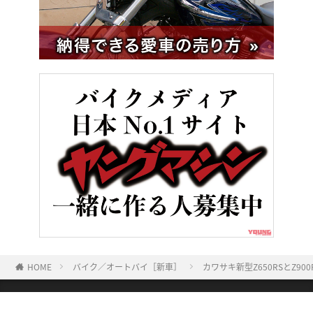
HOME
バイク／オートバイ［新車］
カワサキ新型Z650RSとZ90