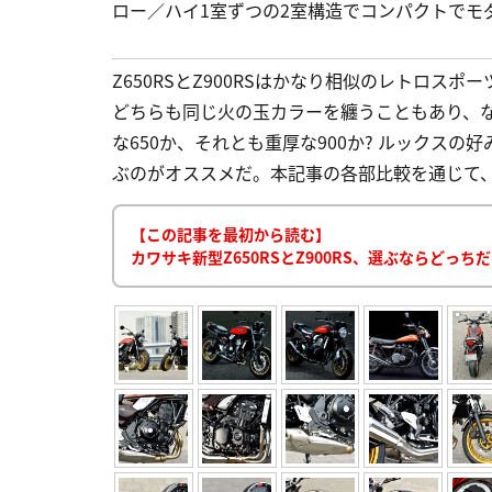
ロー／ハイ1室ずつの2室構造でコンパクトでモ
Z650RSとZ900RSはかなり相似のレトロス
どちらも同じ火の玉カラーを纏うこともあり、
な650か、それとも重厚な900か? ルックス
ぶのがオススメだ。本記事の各部比較を通じて、自
【この記事を最初から読む】
カワサキ新型Z650RSとZ900RS、選ぶならどっちだ