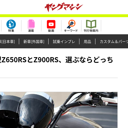
[日本車]
新車[外国車]
試乗インプレ
用品
カスタム＆パー
新型Z650RSとZ900RS、選ぶならどっち