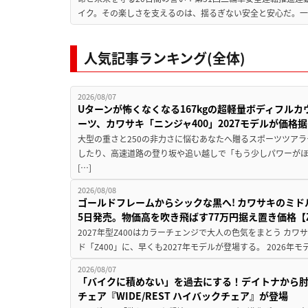
イク。その楽しさを支えるのは、揺るぎない安全と安心だ。一般
人気記事ランキング(全体)
2026/08/07
Uターンが怖くなくなる167kgの超軽量ボディフルカ
ーツ、カワサキ「ニンジャ400」2027モデルが価格据
大型の重さと250の非力さに悩むあなたへ贈るスポーツツアラ
したり、高速道路の登り坂や追い越しで「もう少しパワーが
[…]
2026/08/08
ゴールドフレームからシックな黒へ! カワサキのミド
5日発売。物価高を吹き飛ばす77万円据え置き価格【Z
2027年型Z400はカラーチェンジで大人の色気をまとう カ
ド「Z400」に、早くも2027年モデルが登場する。 2026年
2026/08/07
「バイクに積めない」を過去にする！デイトナから
チェア『WIDE/REST ハイバックチェア』が登場