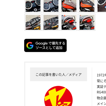
この記事を書いた人／メディア
19
常に
実証
RG4
物企
メイ