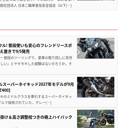
社団法人 日本二輪車普及安全協会（以下[…]
ウル! 普段使いも安心のフレンドリースポ
え置きで9/5発売
ー 普段のツーリングで、愛車の取り回しに苦労
ほしい」とヤキモキした経験はないだろうか。そ
ルスーパーネイキッド2027年モデルが9月
400】
ワサキのミドルクラスを牽引するスーパーネイキッ
モデルで採用されていた、グレー[…]
肘掛け＆高さ調整枕つきの極上ハイバック