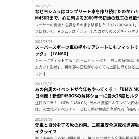
2026/08/09
なぜヨシムラはコンプリート車を作り続けたのか? ハ
M450Rまで、心に刺さる2000年代初頭の珠玉の意
レーサーの皮膚と心臓をそのまま移植した「HAYABUSA X-1」 
スにおいて、ヨシムラはデビューしたばかりのスズキ・ハヤブ
2026/08/08
スーパースポーツ車の極小リアシートにもフィットす
ッグ』【TANAX】
シートにフィットする「ボトムカット形状」 最大の特徴は、
ムカット形状」。接地部の面積が小さくても上部に行くほど
ッ[…]
2026/08/08
あの白馬のイベントが今年もやってくる！「BMW MOTORR
日開催！新型F450GSの解体ショーに最大28度ヒル
注目の目玉！「NEW F 450 GS」日本お披露目＆エンジン
は、次世代アドベンチャーとして熱い視線が注がれる「NEW F 45
2026/08/08
愛車と自分を守る秋の約束。二輪車安全運転推進運
イクライフ
命と未来を守る20日間の誓い：第51回二輪車安全運転推進運