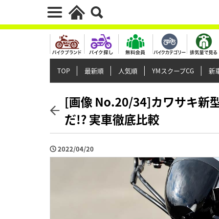
TOP
最新順
人気順
YMスクープCG
新車
[画像 No.20/34]カワサキ
だ!? 実車徹底比較
2022/04/20