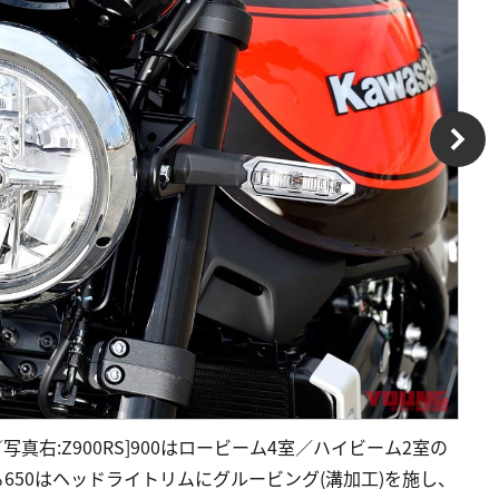
S／写真右:Z900RS]900はロービーム4室／ハイビーム2室の
る650はヘッドライトリムにグルービング(溝加工)を施し、