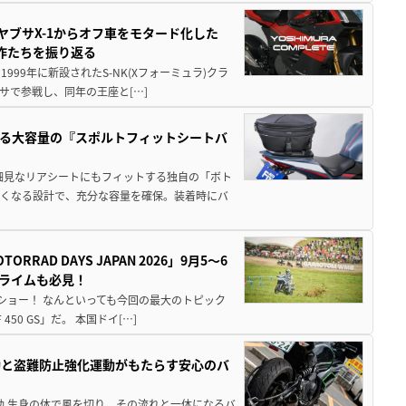
ヤブサX-1からオフ車をモタード化した
欲作たちを振り返る
1999年に新設されたS-NK(Xフォーミュラ)クラ
サで参戦し、同年の王座と[…]
る大容量の『スポルトフィットシートバ
細見なリアシートにもフィットする独自の「ボト
広くなる設計で、充分な容量を確保。装着時にバ
AD DAYS JAPAN 2026」9月5〜6
クライムも必見！
解体ショー！ なんといっても今回の最大のトピック
0 GS」だ。 本国ドイ[…]
動と盗難防止強化運動がもたらす安心のバ
動 生身の体で風を切り、その流れと一体になるバ