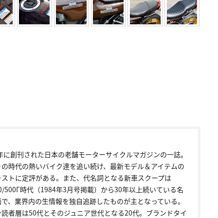
72年に創刊された日本の老舗モーターサイクルマガジンの一誌。
その時代の熱いバイク達を追い続け、最新モデル＆アイテムの
テストに定評がある。また、代名詞となる新車スクープは
00/500Γ時代（1984年3月号掲載）から30年以上続いている名
画で、業界内の生情報を独自追跡したものが主となっている。
ン読者層は50代とそのジュニア世代となる20代。ブランドタイ