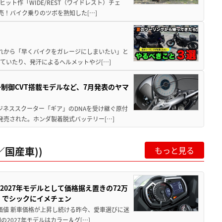
ット作「WIDE/REST（ワイドレスト）チェ
発売！バイク乗りのツボを熟知した[…]
と疲れから「早くバイクをガレージにしまいたい」と
ていたり、発汗によるヘルメットやジ[…]
子制御CVT搭載モデルなど、7月発表のヤマ
ジネススクーター「ギア」のDNAを受け継ぐ原付
発売された。ホンダ製着脱式バッテリー[…]
国産車))
もっと見る
0が2027年モデルとして価格据え置きの72万
」でシックにイメチェン
円の価値 新車価格が上昇し続ける昨今、愛車選びに迷
2027年モデルはカラー＆グ[…]