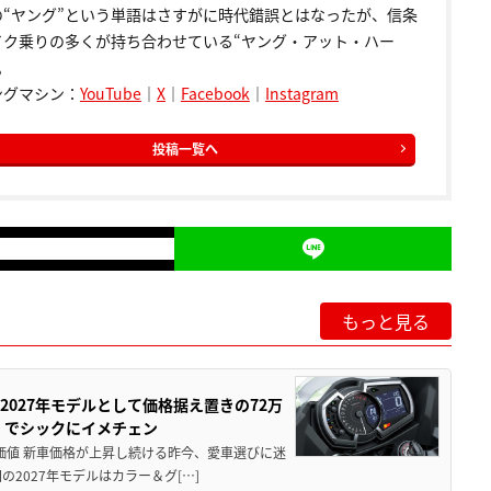
の“ヤング”という単語はさすがに時代錯誤とはなったが、信条
イク乗りの多くが持ち合わせている“ヤング・アット・ハー
。
ングマシン：
YouTube
｜
X
｜
Facebook
｜
Instagram
投稿一覧へ
もっと見る
0が2027年モデルとして価格据え置きの72万
」でシックにイメチェン
円の価値 新車価格が上昇し続ける昨今、愛車選びに迷
2027年モデルはカラー＆グ[…]