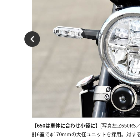
【650は車体に合わせ小径に】
[写真左:Z650R
計6室でφ170mmの大径ユニットを採用。対す