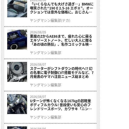
「いくらなんでも大げさ過ぎ…」BMWに
嘲笑された“190 E 2.5-16 エボⅡ”。オー
クションでは意外な価格に。おじさん達
が少年だった頃の憧れのクルマを深堀り
ヤングマシン編集部(ナカ)
2026/08/05
悪魔のZからAE86まで、疲れた心に蘇る
エキゾーストノート。忙しい大人に贈る
「あの頃の熱狂」、名作コミック＆映画
の愛機たちが東京駅地下に期間限定で集
結！
ヤングマシン編集部
2026/08/07
スクーターがシフトダウンの時代へ!? 幻
の名車に電子制御CVT搭載モデルなど、7
月発表のヤマハ注目ニュース総まとめ
ヤングマシン編集部
2026/08/07
Uターンが怖くなくなる167kgの超軽量
ボディフルカウル! 普段使いも安心のフ
レンドリースポーツ、カワサキ「ニンジ
ャ400」2027モデルが価格据え置きで
9/5発売
ヤングマシン編集部
2026/08/06