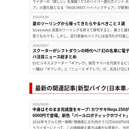
ライダーの「欲しい」を凝縮！5つのハイパー進化ポイント 大ヒ
ア」の進化版となる『WIDE/REST ハイバックチェア』が新
2026/08/04
夏のツーリングから帰ってきたらやるべきこと３選
Screenshot 真夏のツーリングを終えて帰宅すると、暑さ
思うものです。しかし、走行直後のバイクには虫汚れが付着し
2026/08/07
スクーターがシフトダウンの時代へ!? 幻の名車に電
ハ注目ニュース総まとめ
EVビジネススクーター「ギアレヴ」発売 ヤマハを代表するビ
一種EV「ギアレヴ」と「ニュース ギアレヴ」が、先月17日に
最新の関連記事(新型バイク(日本車／
2026/08/09
中身はそのまま完成度をキープ! カワサキNinja 25
6000円で登場。新色「パールロボティックホワイト
2026年モデルと同一価格! 物価高に立ち向かう72万6000
うライダーにとって、この価格据え置きは確かな恩恵だ。 今回の