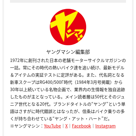
ヤングマシン編集部
1972年に創刊された日本の老舗モーターサイクルマガジンの
一誌。常にその時代の熱いバイク達を追い続け、最新モデル
＆アイテムの実証テストに定評がある。また、代名詞となる
新車スクープはRG400/500Γ時代（1984年3月号掲載）から
30年以上続いている名物企画で、業界内の生情報を独自追跡
したものが主となっている。メイン読者層は50代とそのジュ
ニア世代となる20代。ブランドタイトルの“ヤング”という単
語はさすがに時代錯誤とはなったが、信条はバイク乗りの多
くが持ち合わせている“ヤング・アット・ハート”だ。
※ヤングマシン：
YouTube
｜
X
｜
Facebook
｜
Instagram