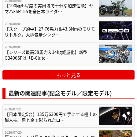
2026/08/03
【100㎞/h程度の実用域で十分な加速性能】ヤ
マハXSR155を全日本ライダ…
2026/08/01
【スクープ的中】27.76馬力＆43.3Nmのモリモ
リトルク。大排気量シング…
2026/08/01
【シリーズ最高58馬力＆14kg軽量化】新型
CB400SFは「E-Clutc…
もっと見る
最新の関連記事(記念モデル／限定モデル)
2026/07/21
【日本限定5台】135万6300円で手にする極上の
職人技。黒と金で彩られたロ…
2026/07/20