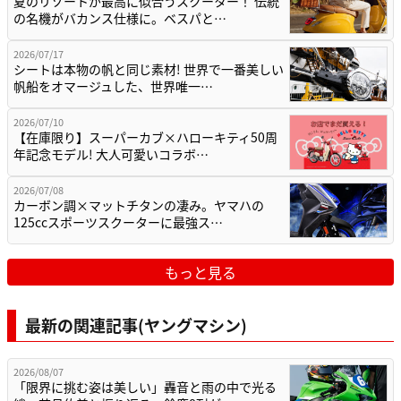
夏のリゾートが最高に似合うスクーター！ 伝統
の名機がバカンス仕様に。ベスパと…
2026/07/17
シートは本物の帆と同じ素材! 世界で一番美しい
帆船をオマージュした、世界唯一…
2026/07/10
【在庫限り】スーパーカブ×ハローキティ50周
年記念モデル! 大人可愛いコラボ…
2026/07/08
カーボン調×マットチタンの凄み。ヤマハの
125ccスポーツスクーターに最強ス…
もっと見る
最新の関連記事(ヤングマシン)
2026/08/07
「限界に挑む姿は美しい」轟音と雨の中で光る