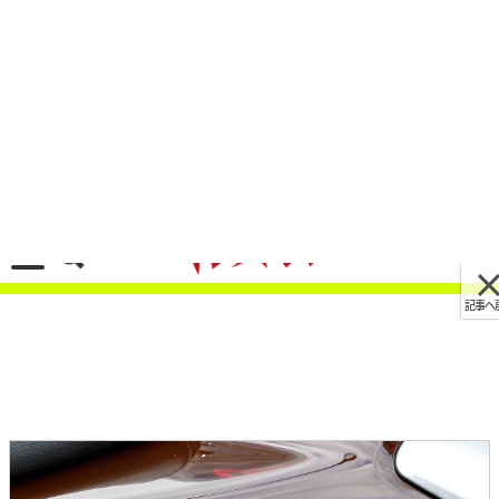
記事へ戻る
[画像 No.27/34]カワサキ新型Z650RSと
Z900RS、選ぶならどっちだ!? 実車徹底比較
2022/04/20