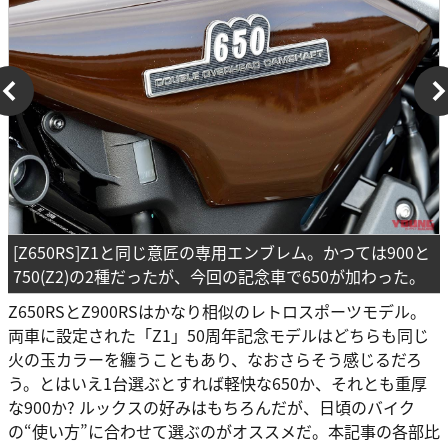
[Z650RS]Z1と同じ意匠の専用エンブレム。かつては900と
750(Z2)の2種だったが、今回の記念車で650が加わった。
Z650RSとZ900RSはかなり相似のレトロスポーツモデル。
両車に設定された「Z1」50周年記念モデルはどちらも同じ
火の玉カラーを纏うこともあり、なおさらそう感じるだろ
う。とはいえ1台選ぶとすれば軽快な650か、それとも重厚
な900か? ルックスの好みはもちろんだが、日頃のバイク
の“使い方”に合わせて選ぶのがオススメだ。本記事の各部比