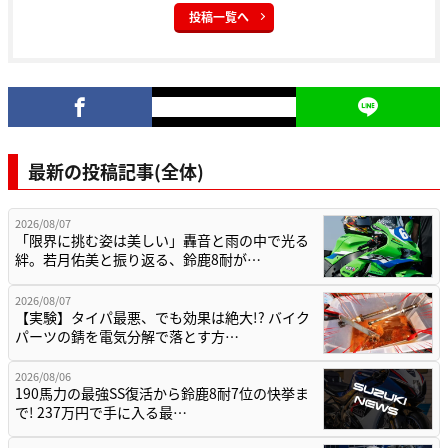
投稿一覧へ
最新の投稿記事(全体)
2026/08/07
「限界に挑む姿は美しい」轟音と雨の中で光る
絆。若月佑美と振り返る、鈴鹿8耐が…
2026/08/07
【実験】タイパ最悪、でも効果は絶大!? バイク
パーツの錆を電気分解で落とす方…
2026/08/06
190馬力の最強SS復活から鈴鹿8耐7位の快挙ま
で! 237万円で手に入る最…