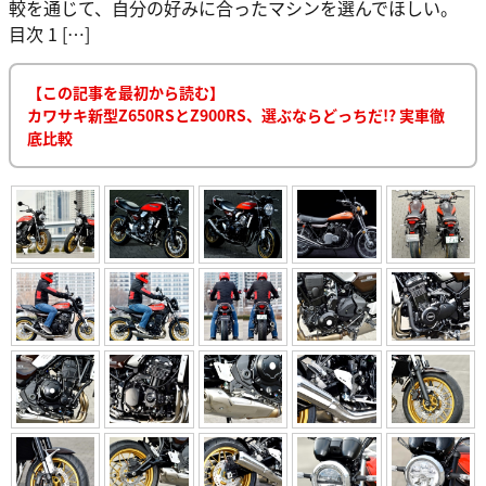
較を通じて、自分の好みに合ったマシンを選んでほしい。
目次 1 […]
【この記事を最初から読む】
カワサキ新型Z650RSとZ900RS、選ぶならどっちだ!? 実車徹
底比較