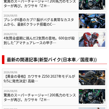
驚異のスーパーチャージャー! 200馬力のモンス
ターが再び。カワサキ「Z H…
2026/08/05
ブレンボ6基のカブ!? 脳がバグる異常なカスタ
ムから、最新Eクラッチ搭載のC…
2026/07/31
4気筒全盛期に挑んだ2気筒の意地。600台が殺
到した”アマチュアレースの甲子…
最新の関連記事(新型バイク(日本車／国産車))
2026/08/06
【黄金の骨格】カワサキ Z250 2027年モデルが
9/5に発売決定! 高級…
2026/08/05
驚異のスーパーチャージャー! 200馬力のモンス
ターが再び。カワサキ「Z H…