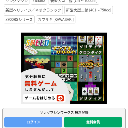
ヤングマシン
Z650RS
新型大型二輪 [751〜1000cc]
新型ヘリテイジ／ネオクラシック
新型大型二輪 [401〜750cc]
Z900RSシリーズ
カワサキ [KAWASAKI]
ヤングマシンワークス 無料登録
ログイン
無料会員