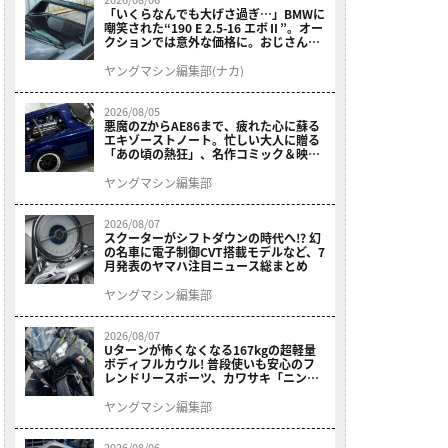
「いくらなんでも大げさ過ぎ…」BMWに
嘲笑された“190 E 2.5-16 エボⅡ”。オー
クションでは意外な価格に。おじさん達
が少年だった頃の憧れのクルマを深堀り
ヤングマシン編集部(ナカ)
2026/08/05
悪魔のZからAE86まで、疲れた心に蘇る
エキゾーストノート。忙しい大人に贈る
「あの頃の熱狂」、名作コミック＆映画
の愛機たちが東京駅地下に期間限定で集
結！
ヤングマシン編集部
2026/08/07
スクーターがシフトダウンの時代へ!? 幻
の名車に電子制御CVT搭載モデルなど、7
月発表のヤマハ注目ニュース総まとめ
ヤングマシン編集部
2026/08/07
Uターンが怖くなくなる167kgの超軽量
ボディフルカウル! 普段使いも安心のフ
レンドリースポーツ、カワサキ「ニンジ
ャ400」2027モデルが価格据え置きで
9/5発売
ヤングマシン編集部
2026/08/06