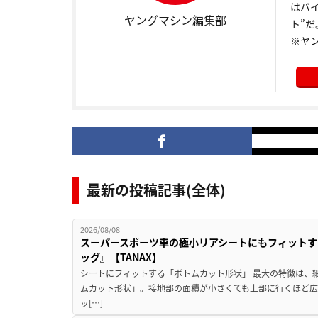
はバ
ヤングマシン編集部
ト”だ
※ヤ
最新の投稿記事(全体)
2026/08/08
スーパースポーツ車の極小リアシートにもフィットす
ッグ』【TANAX】
シートにフィットする「ボトムカット形状」 最大の特徴は、
ムカット形状」。接地部の面積が小さくても上部に行くほど
ッ[…]