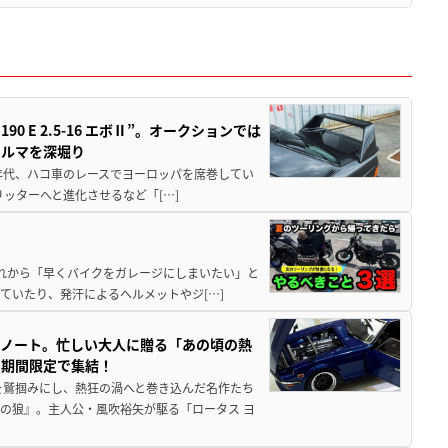
 E 2.5-16 エボⅡ”。オークションでは
クルマを深堀り
80年代、ハコ車のレースでヨーロッパを席巻してい
5リッターへと進化させるなど「[…]
と疲れから「早くバイクをガレージにしまいたい」と
ていたり、発汗によるヘルメットやジ[…]
トノート。忙しい大人に贈る「あの頃の熱
に期間限定で集結！
を鷲掴みにし、熱狂の渦へと巻き込んだ名作たち
の狼』。主人公・風吹裕矢が駆る「ロータス ヨ