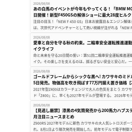
2026/08/08
あの白馬のイベントが今年もやってくる！「BMW MOTORR
日開催！新型F450GSの解体ショーに最大28度ヒル
注目の目玉！「NEW F 450 GS」日本お披露目＆エンジン
は、次世代アドベンチャーとして熱い視線が注がれる「NEW F 45
2026/08/08
愛車と自分を守る秋の約束。二輪車安全運転推進運
イクライフ
命と未来を守る20日間の誓い：第51回二輪車安全運転推進運
イク。その楽しさを支えるのは、揺るぎない安全と安心だ。一般
2026/08/08
ゴールドフレームからシックな黒へ! カワサキのミド
5日発売。物価高を吹き飛ばす77万円据え置き価格【Z
2027年型Z400はカラーチェンジで大人の色気をまとう カ
ド「Z400」に、早くも2027年モデルが登場する。 2026年
2026/08/08
【見逃し厳禁】漆黒の4気筒発売から200馬力ハブス
月注目ニュースまとめ
Z900RS 2027年モデルに新色 カワサキの大人気レトロスポー
れ、8月1日より順次発売を開始した。前年モデルで電子制御ス