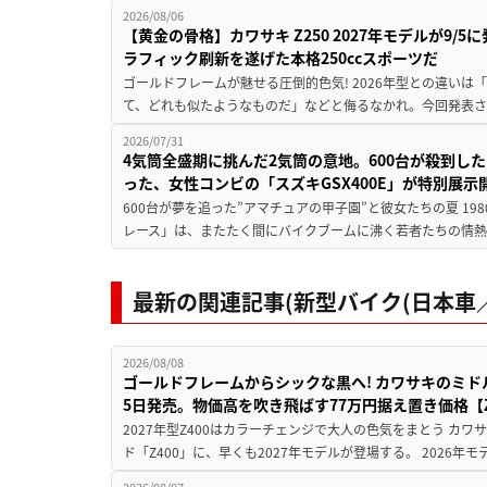
2026/08/06
【黄金の骨格】カワサキ Z250 2027年モデルが9/
ラフィック刷新を遂げた本格250ccスポーツだ
ゴールドフレームが魅せる圧倒的色気! 2026年型との違いは「
て、どれも似たようなものだ」などと侮るなかれ。今回発表されたカ
2026/07/31
4気筒全盛期に挑んだ2気筒の意地。600台が殺到し
った、女性コンビの「スズキGSX400E」が特別展示
600台が夢を追った”アマチュアの甲子園”と彼女たちの夏 19
レース」は、またたく間にバイクブームに沸く若者たちの情熱の
最新の関連記事(新型バイク(日本車／
2026/08/08
ゴールドフレームからシックな黒へ! カワサキのミド
5日発売。物価高を吹き飛ばす77万円据え置き価格【Z
2027年型Z400はカラーチェンジで大人の色気をまとう カ
ド「Z400」に、早くも2027年モデルが登場する。 2026年
2026/08/07