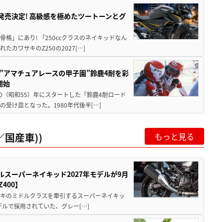
5に発売決定! 高級感を極めたツートーンとグ
骨格」にあり! 「250ccクラスのネイキッドなん
ワサキのZ250の2027[…]
た”アマチュアレースの甲子園”鈴鹿4耐を彩
開始
80（昭和55）年にスタートした「鈴鹿4耐ロード
受け皿となった。1980年代後半[…]
国産車))
もっと見る
ルスーパーネイキッド2027年モデルが9月
400】
ワサキのミドルクラスを牽引するスーパーネイキッ
モデルで採用されていた、グレー[…]