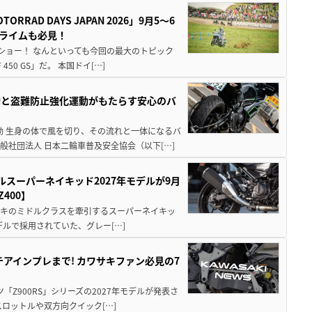
AD DAYS JAPAN 2026」9月5〜6
クライムも必見！
解体ショー！ なんといっても今回の最大のトピック
0 GS」だ。 本国ドイ[…]
動と盗難防止強化運動がもたらす安心のバ
動 生身の体で風を切り、その流れと一体になるバ
社団法人 日本二輪車普及安全協会（以下[…]
ルスーパーネイキッド2027年モデルが9月
400】
ワサキのミドルクラスを牽引するスーパーネイキッ
モデルで採用されていた、グレー[…]
テアインプレまで! カワサキファン必見の7
ツ「Z900RS」シリーズの2027年モデルが発表さ
ロットルや双方向クイック[…]