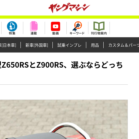
[日本車]
新車[外国車]
試乗インプレ
用品
カスタム＆パー
新型Z650RSとZ900RS、選ぶならどっち