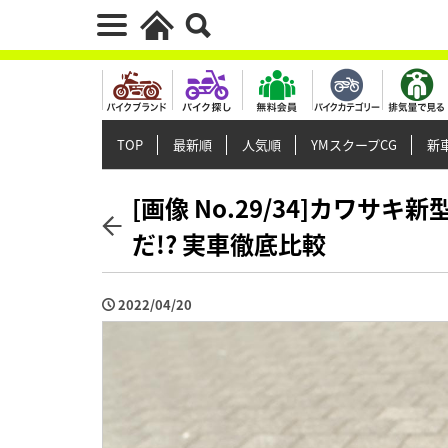
TOP
最新順
人気順
YMスクープCG
新車
[画像 No.29/34]カワサキ
だ!? 実車徹底比較
2022/04/20