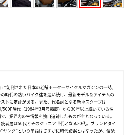
72年に創刊された日本の老舗モーターサイクルマガジンの一誌。
その時代の熱いバイク達を追い続け、最新モデル＆アイテムの
テストに定評がある。また、代名詞となる新車スクープは
00/500Γ時代（1984年3月号掲載）から30年以上続いている名
画で、業界内の生情報を独自追跡したものが主となっている。
ン読者層は50代とそのジュニア世代となる20代。ブランドタイ
の“ヤング”という単語はさすがに時代錯誤とはなったが、信条