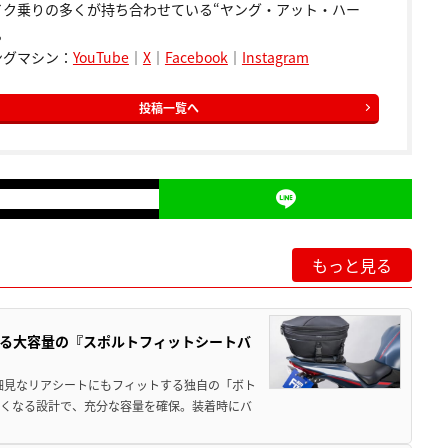
イク乗りの多くが持ち合わせている“ヤング・アット・ハー
。
ングマシン：
YouTube
｜
X
｜
Facebook
｜
Instagram
投稿一覧へ
もっと見る
る大容量の『スポルトフィットシートバ
細見なリアシートにもフィットする独自の「ボト
広くなる設計で、充分な容量を確保。装着時にバ