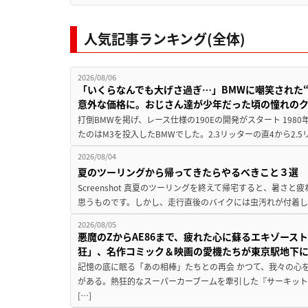
人気記事ランキング(全体)
2026/08/06
「いくらなんでも大げさ過ぎ…」BMWに嘲笑された“190
意外な価格に。おじさん達が少年だった頃の憧れの
打倒BMWを掲げ、レース仕様の190Eの開発がスタート 19
たのはM3を投入したBMWでした。2.3リッターの直4から2.
2026/08/04
夏のツーリングから帰ってきたらやるべきこと３選
Screenshot 真夏のツーリングを終えて帰宅すると、暑さ
思うものです。しかし、走行直後のバイクには虫汚れが付着し
2026/08/05
悪魔のZからAE86まで、疲れた心に蘇るエキゾース
狂」、名作コミック＆映画の愛機たちが東京駅地下
記憶の底に眠る「あの相棒」たちとの再会 かつて、我々の心
がある。熱狂的なスーパーカーブームを牽引した『サーキット
[…]