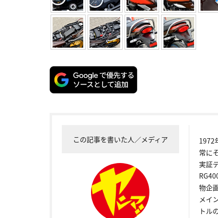
この記事を書いた人／メディア
19
常に
実証
RG4
物企
メイ
トル