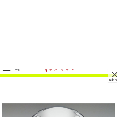
記事へ戻る
[画像 No.3/5]森且行レプリカ登場！ SHOEI「X-
Fourteen MORI」は2022年春に受注限定発売
2021/12/11