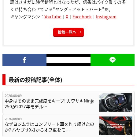
語はさすがに時代錯誤とはなったが、信条はバイク乗りの多
くが持ち合わせている“ヤング・アット・ハート”だ。
※ヤングマシン：
YouTube
｜
X
｜
Facebook
｜
Instagram
投稿一覧へ
最新の投稿記事(全体)
2026/08/09
中身はそのまま完成度をキープ! カワサキNinja
250が2027年モデル…
2026/08/09
なぜヨシムラはコンプリート車を作り続けたの
か? ハヤブサX-1からオフ車をモ…