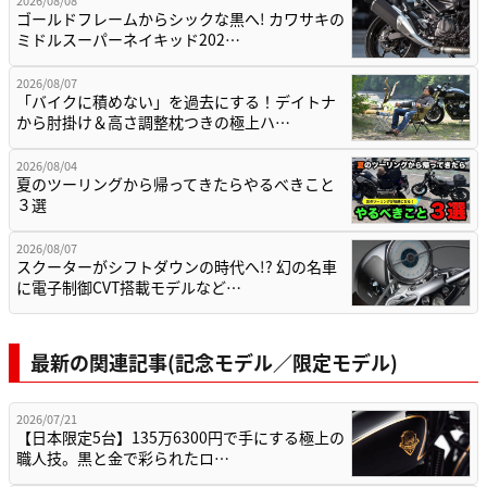
ゴールドフレームからシックな黒へ! カワサキの
ミドルスーパーネイキッド202…
2026/08/07
「バイクに積めない」を過去にする！デイトナ
から肘掛け＆高さ調整枕つきの極上ハ…
2026/08/04
夏のツーリングから帰ってきたらやるべきこと
３選
2026/08/07
スクーターがシフトダウンの時代へ!? 幻の名車
に電子制御CVT搭載モデルなど…
最新の関連記事(記念モデル／限定モデル)
2026/07/21
【日本限定5台】135万6300円で手にする極上の
職人技。黒と金で彩られたロ…