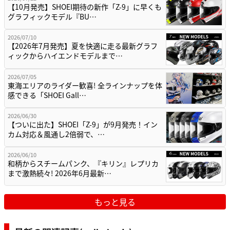
【10月発売】SHOEI期待の新作「Z-9」に早くも
グラフィックモデル『BU…
2026/07/10
【2026年7月発売】夏を快適に走る最新グラフ
ィックからハイエンドモデルまで…
2026/07/05
東海エリアのライダー歓喜! 全ラインナップを体
感できる「SHOEI Gall…
2026/06/30
【ついに出た】SHOEI「Z-9」が9月発売！イン
カム対応＆風通し2倍弱で、…
2026/06/10
和柄からスチームパンク、『キリン』レプリカ
まで激熱続々! 2026年6月最新…
もっと見る