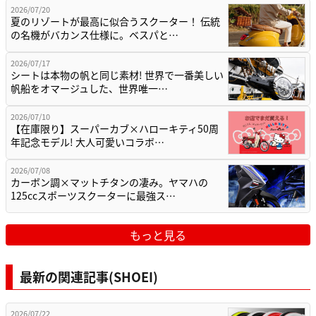
2026/07/20
夏のリゾートが最高に似合うスクーター！ 伝統
の名機がバカンス仕様に。ベスパと…
2026/07/17
シートは本物の帆と同じ素材! 世界で一番美しい
帆船をオマージュした、世界唯一…
2026/07/10
【在庫限り】スーパーカブ×ハローキティ50周
年記念モデル! 大人可愛いコラボ…
2026/07/08
カーボン調×マットチタンの凄み。ヤマハの
125ccスポーツスクーターに最強ス…
もっと見る
最新の関連記事(SHOEI)
2026/07/22