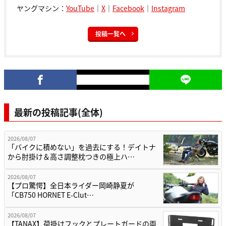
ヤングマシン：
YouTube
｜
X
｜
Facebook
｜
Instagram
投稿一覧へ
最新の投稿記事(全体)
2026/08/07
「バイクに積めない」を過去にする！デイトナ
から肘掛け＆高さ調整枕つきの極上ハ…
2026/08/07
【プロ驚愕】全日本ライダー岡崎静夏が
「CB750 HORNET E-Clut…
2026/08/07
【TANAX】荷掛けフックとプレートガードの両