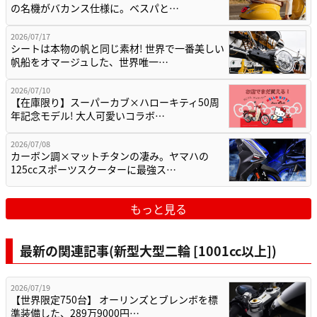
の名機がバカンス仕様に。ベスパと…
2026/07/17
シートは本物の帆と同じ素材! 世界で一番美しい
帆船をオマージュした、世界唯一…
2026/07/10
【在庫限り】スーパーカブ×ハローキティ50周
年記念モデル! 大人可愛いコラボ…
2026/07/08
カーボン調×マットチタンの凄み。ヤマハの
125ccスポーツスクーターに最強ス…
もっと見る
最新の関連記事(新型大型二輪 [1001cc以上])
2026/07/19
【世界限定750台】 オーリンズとブレンボを標
準装備した、289万9000円…