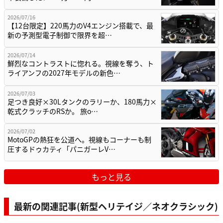
2026/07/16
【12台限定】220馬力のV4エンジン搭載で、最
新の予測型電子制御で限界を超…
2026/07/14
鮮烈なコントラストに惚れる。視線を奪う、ト
ライアンフの2027年モデルの新色…
2026/07/03
足つき良好×30Lタンクのラリーか、180馬力×
乾式クラッチのRSか。 旅o…
2026/07/02
MotoGPの熱狂を公道へ。視線もコーナーも制
圧するドゥカティ「パニガーレV…
もっと見る
最新の関連記事(新型ヘリテイジ／ネオクラシック)