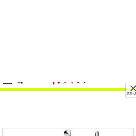
記事へ戻る
[画像 No.4/6]最後の空冷4気筒、ホンダ
CB1100RSファイナルエディションはGB350とほ
ぼ同カラー！ 台湾で先行発表
2021/09/07