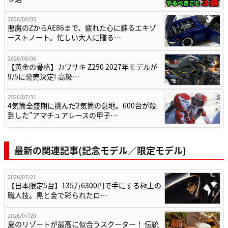
2026/08/05
悪魔のZからAE86まで、疲れた心に蘇るエキゾ
ーストノート。忙しい大人に贈る…
2026/08/06
【黄金の骨格】カワサキ Z250 2027年モデルが
9/5に発売決定! 高級…
2026/07/31
4気筒全盛期に挑んだ2気筒の意地。600台が殺
到した”アマチュアレースの甲子…
最新の関連記事(記念モデル／限定モデル)
2026/07/21
【日本限定5台】135万6300円で手にする極上の
職人技。黒と金で彩られたロ…
2026/07/20
夏のリゾートが最高に似合うスクーター！ 伝統