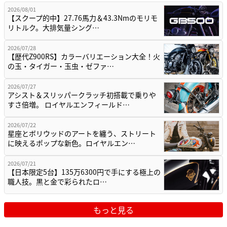
2026/08/01
【スクープ的中】27.76馬力＆43.3Nmのモリモ
リトルク。大排気量シング…
2026/07/28
【歴代Z900RS】カラーバリエーション大全！火
の玉・タイガー・玉虫・ゼファ…
2026/07/27
アシスト＆スリッパークラッチ初搭載で乗りや
すさ倍増。 ロイヤルエンフィールド…
2026/07/22
星座とボリウッドのアートを纏う、ストリート
に映えるポップな新色。ロイヤルエン…
2026/07/21
【日本限定5台】135万6300円で手にする極上の
職人技。黒と金で彩られたロ…
もっと見る