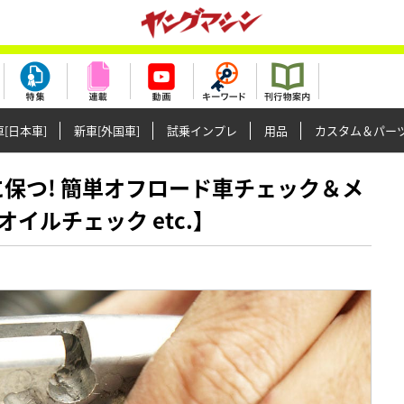
[日本車]
新車[外国車]
試乗インプレ
用品
カスタム＆パー
好調に保つ! 簡単オフロード車チェック＆メ
イルチェック etc.】