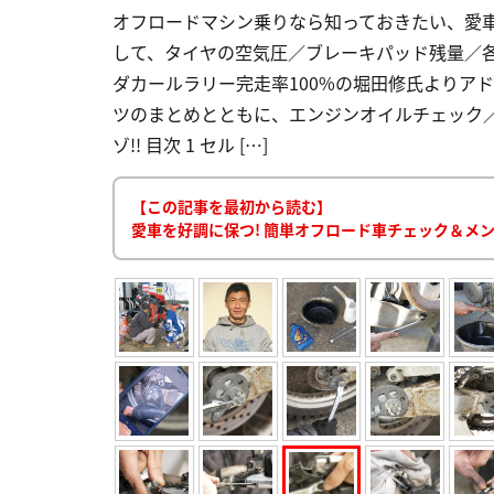
オフロードマシン乗りなら知っておきたい、愛
して、タイヤの空気圧／ブレーキパッド残量／
ダカールラリー完走率100%の堀田修氏よりア
ツのまとめとともに、エンジンオイルチェック
ゾ!! 目次 1 セル […]
【この記事を最初から読む】
愛車を好調に保つ! 簡単オフロード車チェック＆メン