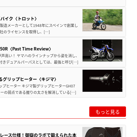
ズバイク〈トロット〉
車製造メーカーとして1948年にスペインで創業し
)社のライセンスを取得し、[…]
Past Time Review〉
び声高い！ ヤマハのラインナップから姿を消し、
付きデュアルパーパスとしては、最強と呼び[…]
守るグリップヒーター〈キジマ〉
ップヒーター キジマ製グリップヒーターGH07
ーの弱点である握りの太さを解消している[…]
もっと見る
」第4弾はレース仕様！御嶽のラボで鍛えられた本