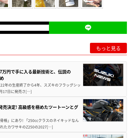
もっと見る
237万円で手に入る最新技術と、伝説の
とめ
 2022年の生産終了から4年、スズキのフラッグシッ
月17日に発売さ[…]
5に発売決定! 高級感を極めたツートーンとグ
骨格」にあり! 「250ccクラスのネイキッドなん
ワサキのZ250の2027[…]