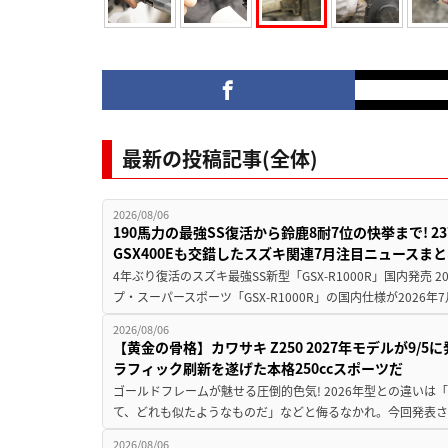
最新の投稿記事(全体)
2026/08/06
190馬力の最強SS復活から鈴鹿8耐7位の快挙まで! 
GSX400Eも交錯したスズキ関連7月注目ニュースま
4年ぶり復活のスズキ最強SS新型「GSX-R1000R」国内発売
プ・スーパースポーツ「GSX-R1000R」の国内仕様が2026年7
2026/08/06
【黄金の骨格】カワサキ Z250 2027年モデルが9/
ラフィック刷新を遂げた本格250ccスポーツだ
ゴールドフレームが魅せる圧倒的色気! 2026年型との違いは「
て、どれも似たようなものだ」などと侮るなかれ。今回発表されたカ
2026/08/06