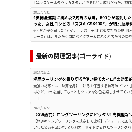
124ccスケールダウンカスタムが凄まじい完成度だった。製作
2026/07/31
4気筒全盛期に挑んだ2気筒の意地。600台が殺到し
った、女性コンビの「スズキGSX400E」が特別展示
600台が夢を追った”アマチュアの甲子園”と彼女たちの夏 19
レース」は、またたく間にバイクブームに沸く若者たちの情熱の
最新の関連記事(ゴーライド)
2024/02/12
極寒ツーリングを乗り切る“使い捨てカイロ”の効果
最強の防寒とは：熱源を身につける＋保温する防寒法 ピンと
界など、1年を通してもっともクリアな景色を楽しませてくれ
[…]
2023/04/22
〈GW直前〉ロングツーリングにピッタリ! 高機能な
【林道キャンプツーリングを想定して比較】ディテールに加え
定した装備＋αに対する収納力／サイドから見たツーリングバ