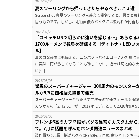
2026/08/04
夏のツーリングから帰ってきたらやるべきこと３選
Screenshot 真夏のツーリングを終えて帰宅すると、暑さ
思うものです。しかし、走行直後のバイクには虫汚れが付着し
2026/07/29
「スイッチONで明らかに違いを感じる…」あらゆる
1700ルーメンで視界を確保する［デイトナ・LEDフ
ル］
夏の急な豪雨にも備える、コンパクトなイエローフォグ 夏は
に突然、雨が激しくなることも珍しくない。近年は局地的な
に[…]
2026/08/05
驚異のスーパーチャージャー! 200馬力のモンスターが再
ルが9/5に価格据え置きで発売
スーパーチャージャーがもたらす異次元の加速フィール 初登
カワサキの「Z H2 SE」が、2027年モデルとして2026年9月
2026/08/05
ブレンボ6基のカブ!? 脳がバグる異常なカスタムから、
で。7月に話題を呼んだホンダ関連ニュースまとめ
製作費230万超、脳がバグるCB750Four再現 第18回モンキー