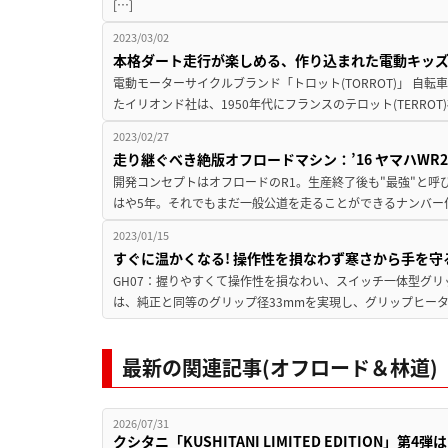
[…]
2023/03/02
本格ダート走行が楽しめる、作り込まれた電動キッ
電動モーターサイクルブランド「トロット(TORROT)」 自転
たイリオンド社は、1950年代にフランスのテロット(TERROT
2023/02/27
走り継ぐべき絶版オフロードマシン：’16 ヤマハWR250R〈
開発コンセプトはオフロードのR1。生産終了後も"最強"と呼
はや5年。それでもまだ一般公道を走ることができるナンバー
2023/01/15
すぐに温かくなる! 操作性を損なわず寒さから手を
GH07：握りやすくて操作性を損なわい、スイッチ一体型グリ
は、純正と同等のグリップ径33mmを実現し、グリップヒータ
最新の関連記事(オフロード＆林道)
2026/07/31
クシタニ「KUSHITANI LIMITED EDITION