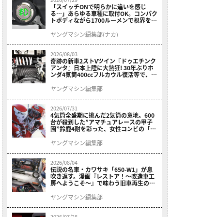
「スイッチONで明らかに違いを感じ
る…」あらゆる車種に取付OK。コンパク
トボディながら1700ルーメンで視界を確
保する［デイトナ・LEDフォグランプユ
ニット プレシャスレイ スモール］
ヤングマシン編集部(ナカ)
2026/08/03
奇跡の新車2ストVツイン『ドゥエチンク
アンタ』日本上陸に大熱狂! 30年ぶりホ
ンダ4気筒400ccフルカウル復活等で、ロ
マン溢れる1ヶ月に【7月ホットなバイク
ニュース振り返り】
ヤングマシン編集部
2026/07/31
4気筒全盛期に挑んだ2気筒の意地。600
台が殺到した”アマチュアレースの甲子
園”鈴鹿4耐を彩った、女性コンビの「ス
ズキGSX400E」が特別展示開始
ヤングマシン編集部
2026/08/04
伝説の名車・カワサキ「650-W1」が息
吹き返す。漫画『レストア！～改造車工
房へようこそ～』で味わう旧車再生のロ
マン
ヤングマシン編集部
2026/07/28