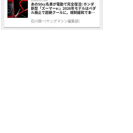
あの50cc名車が電動で完全復活! ホンダ
新型「ズーマーe:」2026年モデルはペダ
ル廃止で超絶クールに。規制緩和で本来
の姿へ【海外】
石川順一(ヤングマシン編集部)