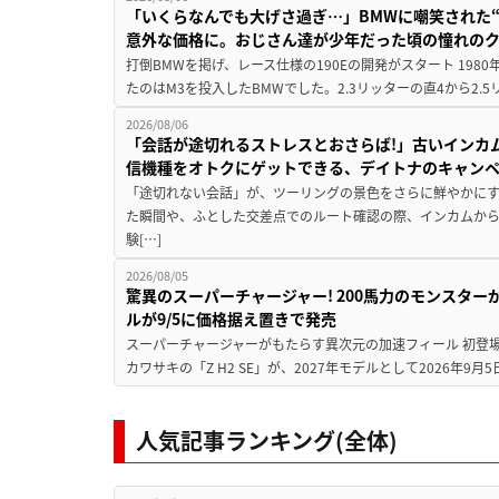
「いくらなんでも大げさ過ぎ…」BMWに嘲笑された“190
意外な価格に。おじさん達が少年だった頃の憧れの
打倒BMWを掲げ、レース仕様の190Eの開発がスタート 19
たのはM3を投入したBMWでした。2.3リッターの直4から2.
2026/08/06
「会話が途切れるストレスとおさらば!」古いインカ
信機種をオトクにゲットできる、デイトナのキャン
「途切れない会話」が、ツーリングの景色をさらに鮮やかにす
た瞬間や、ふとした交差点でのルート確認の際、インカムか
験[…]
2026/08/05
驚異のスーパーチャージャー! 200馬力のモンスターが再
ルが9/5に価格据え置きで発売
スーパーチャージャーがもたらす異次元の加速フィール 初登
カワサキの「Z H2 SE」が、2027年モデルとして2026年9月
人気記事ランキング(全体)