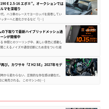
 E 2.5-16 エボⅡ”。オークションでは
クルマを深堀り
80年代、ハコ車のレースでヨーロッパを席巻してい
5リッターへと進化させるなど「[…]
ムの下取りで最新ハイブリッドメッシュ通
ペーンが開催中
る 仲間とのツーリング中、美しい景色に感動し
ら聞こえるノイズや通信切断にため息をついた経
び。カワサキ「Z H2 SE」2027年モデ
場時から変わらない、圧倒的な存在感は健在だ。
5日に発売される。 このマシンの[…]