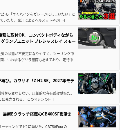
と疲れから「早くバイクをガレージにしまいたい」と
ていたり、発汗によるヘルメットやジ[…]
車種に取付OK。コンパクトボディながら
ォグランプユニット プレシャスレイ スモー
大気の状態が不安定になりやすく、ツーリング中
大雨、いわゆるゲリラ豪雨も増えており、走行中
び。カワサキ「Z H2 SE」2027年モデ
場時から変わらない、圧倒的な存在感は健在だ。
5日に発売される。 このマシンの[…]
最新Eクラッチ搭載のCB400SF復活ま
ミーティングで1位に輝いた、CB750Fourの