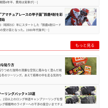
期間4年半、費用は実車が[…]
た”アマチュアレースの甲子園”鈴鹿4耐を彩
開始
80（昭和55）年にスタートした「鈴鹿4耐ロード
受け皿となった。1980年代後半[…]
もっと見る
的な貼り方
張りつめた独特の清廉な空気に霞みなく澄んだ視
る冬のツーリング。あえて極寒の中を走る気持ち
ツーリングバック×10選
、2泊以上のロング林道キャンプツーリングを想
ッグ積載時のライダーへの干渉の度合いまでチェ