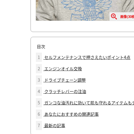
画像(30枚
目次
1
セルフメンテナンスで押さえたいポイント4点
2
エンジンオイル交換
3
ドライブチェーン調整
4
クラッチレバーの注油
5
ガンコな油汚れに効いて肌も守れるアイテムもチ
6
あなたにおすすめの関連記事
7
最新の記事