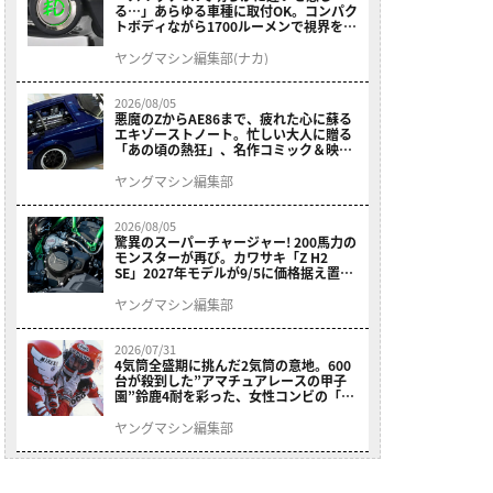
る…」あらゆる車種に取付OK。コンパク
トボディながら1700ルーメンで視界を確
保する［デイトナ・LEDフォグランプユ
ニット プレシャスレイ スモール］
ヤングマシン編集部(ナカ)
2026/08/05
悪魔のZからAE86まで、疲れた心に蘇る
エキゾーストノート。忙しい大人に贈る
「あの頃の熱狂」、名作コミック＆映画
の愛機たちが東京駅地下に期間限定で集
結！
ヤングマシン編集部
2026/08/05
驚異のスーパーチャージャー! 200馬力の
モンスターが再び。カワサキ「Z H2
SE」2027年モデルが9/5に価格据え置き
で発売
ヤングマシン編集部
2026/07/31
4気筒全盛期に挑んだ2気筒の意地。600
台が殺到した”アマチュアレースの甲子
園”鈴鹿4耐を彩った、女性コンビの「ス
ズキGSX400E」が特別展示開始
ヤングマシン編集部