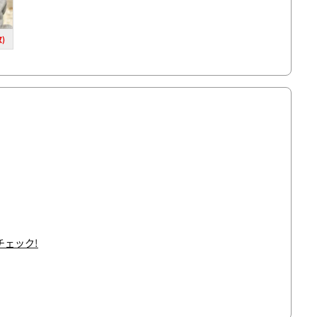
)
ェック!