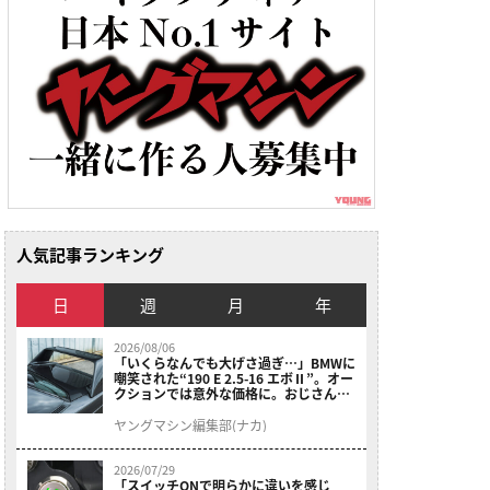
人気記事ランキング
日
週
月
年
2026/08/06
「いくらなんでも大げさ過ぎ…」BMWに
嘲笑された“190 E 2.5-16 エボⅡ”。オー
クションでは意外な価格に。おじさん達
が少年だった頃の憧れのクルマを深堀り
ヤングマシン編集部(ナカ)
2026/07/29
「スイッチONで明らかに違いを感じ