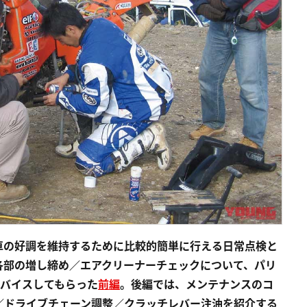
車の好調を維持する
ために
比較的簡単に行える日常点検と
各部の増し締め／エアクリーナーチェックについて
、
パリ
バイスしてもらった
前編
。後編では、メンテナンスのコ
／ドライブチェーン調整／クラッチレバー注油を紹介する