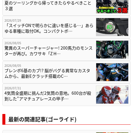
夏のツーリングから帰ってきたらやるべきこと
３選
2026/07/29
「スイッチONで明らかに違いを感じる…」あら
ゆる車種に取付OK。コンパクトボ…
2026/08/05
驚異のスーパーチャージャー! 200馬力のモンス
ターが再び。カワサキ「Z H…
2026/08/05
ブレンボ6基のカブ!? 脳がバグる異常なカスタ
ムから、最新Eクラッチ搭載のC…
2026/07/31
4気筒全盛期に挑んだ2気筒の意地。600台が殺
到した”アマチュアレースの甲子…
最新の関連記事(ゴーライド)