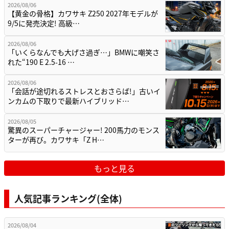
2026/08/06
【黄金の骨格】カワサキ Z250 2027年モデルが
9/5に発売決定! 高級…
2026/08/06
「いくらなんでも大げさ過ぎ…」BMWに嘲笑さ
れた“190 E 2.5-16 …
2026/08/06
「会話が途切れるストレスとおさらば!」古いイ
ンカムの下取りで最新ハイブリッド…
2026/08/05
驚異のスーパーチャージャー! 200馬力のモンス
ターが再び。カワサキ「Z H…
もっと見る
人気記事ランキング(全体)
2026/08/04