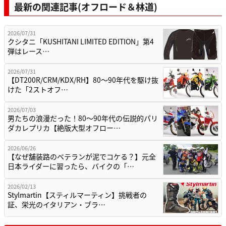
最新の関連記事(オフロード＆林道)
2026/07/31
クシタニ「KUSHITANI LIMITED EDITION」第4
弾はレース…
2026/07/31
【DT200R/CRM/KDX/RH】80〜90年代を駆け抜
けた「2ストオフ…
2026/07/03
男たちの浪漫だった！80〜90年代の伝説的パリ
ダカレプリカ【絶版大型オフロー…
2026/06/26
【なぜ舗装路のベテランが泥でコケる？】元全
日本ライダーに習ったら、バイクの「…
2026/02/13
Stylmartin【スティルマーティン】挑戦者の
証、栄光のイタリアン・ブラ…