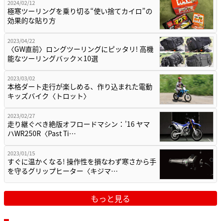
2024/02/12
極寒ツーリングを乗り切る“使い捨てカイロ”の
効果的な貼り方
2023/04/22
〈GW直前〉ロングツーリングにピッタリ! 高機
能なツーリングバック×10選
2023/03/02
本格ダート走行が楽しめる、作り込まれた電動
キッズバイク〈トロット〉
2023/02/27
走り継ぐべき絶版オフロードマシン：’16 ヤマ
ハWR250R〈Past Ti…
2023/01/15
すぐに温かくなる! 操作性を損なわず寒さから手
を守るグリップヒーター〈キジマ…
もっと見る