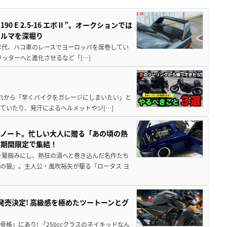
 E 2.5-16 エボⅡ”。オークションでは
クルマを深堀り
80年代、ハコ車のレースでヨーロッパを席巻してい
5リッターへと進化させるなど「[…]
と疲れから「早くバイクをガレージにしまいたい」と
ていたり、発汗によるヘルメットやジ[…]
トノート。忙しい大人に贈る「あの頃の熱
に期間限定で集結！
を鷲掴みにし、熱狂の渦へと巻き込んだ名作たち
の狼』。主人公・風吹裕矢が駆る「ロータス ヨ
5に発売決定! 高級感を極めたツートーンとグ
骨格」にあり! 「250ccクラスのネイキッドなん