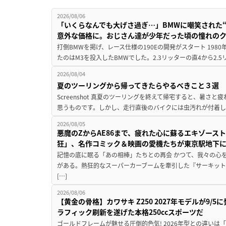
2026/08/06
「いくらなんでも大げさ過ぎ…」BMWに嘲笑された“190
意外な価格に。おじさん達が少年だった頃の憧れの
打倒BMWを掲げ、レース仕様の190Eの開発がスタート 19
たのはM3を投入したBMWでした。2.3リッターの直4から2.
2026/08/04
夏のツーリングから帰ってきたらやるべきこと３選
Screenshot 真夏のツーリングを終えて帰宅すると、暑さ
思うものです。しかし、走行直後のバイクには虫汚れが付着し
2026/08/05
悪魔のZからAE86まで、疲れた心に蘇るエキゾース
狂」、名作コミック＆映画の愛機たちが東京駅地下
記憶の底に眠る「あの相棒」たちとの再会 かつて、我々の心
がある。熱狂的なスーパーカーブームを牽引した『サーキット
[…]
2026/08/06
【黄金の骨格】カワサキ Z250 2027年モデルが9/
ラフィック刷新を遂げた本格250ccスポーツだ
ゴールドフレームが魅せる圧倒的色気! 2026年型との違いは「