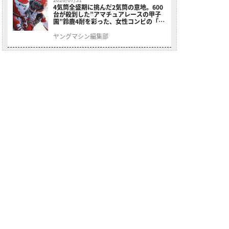
4気筒全盛期に挑んだ2気筒の意地。600
台が殺到した”アマチュアレースの甲子
園”鈴鹿4耐を彩った、女性コンビの「ス
ズキGSX400E」が特別展示開始
ヤングマシン編集部