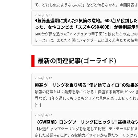
て、どれも似たようなものだ」などと侮るなかれ。今回発表されたカ
2026/07/31
4気筒全盛期に挑んだ2気筒の意地。600台が殺到し
った、女性コンビの「スズキGSX400E」が特別展示
600台が夢を追った”アマチュアの甲子園”と彼女たちの夏 19
レース」は、またたく間にバイクブームに沸く若者たちの情熱の
最新の関連記事(ゴーライド)
2024/02/12
極寒ツーリングを乗り切る“使い捨てカイロ”の効果
最強の防寒とは：熱源を身につける＋保温する防寒法 ピンと
界など、1年を通してもっともクリアな景色を楽しませてくれ
[…]
2023/04/22
〈GW直前〉ロングツーリングにピッタリ! 高機能な
【林道キャンプツーリングを想定して比較】ディテールに加え
定した装備＋αに対する収納力／サイドから見たツーリングバ