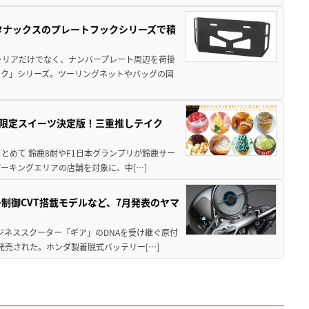
！タナックスのプレートフックシリーズで積
ャリアだけでなく、ナンバープレート周辺を荷掛
ック」シリーズ。ツーリングネットやバッグの固
メ＆限定スイーツ決定版！三重推しテイク
もまとめて 鈴鹿8耐やF1日本グランプリが鈴鹿サー
ーキングエリアの店舗を対象に、中[…]
子制御CVT搭載モデルなど、7月発表のヤマ
ジネススクーター「ギア」のDNAを受け継ぐ原付
発売された。ホンダ製着脱式バッテリー[…]