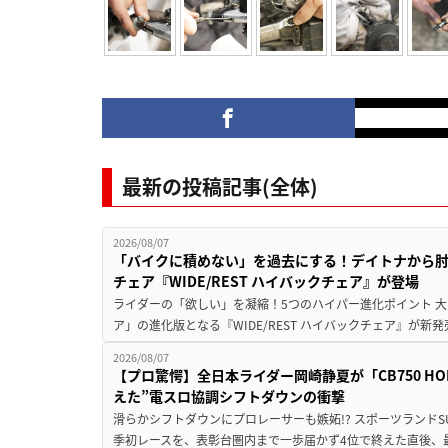
最新の投稿記事(全体)
2026/08/07
「バイクに積めない」を過去にする！デイトナから
チェア『WIDE/REST ハイバックチェア』が登場
ライダーの「欲しい」を凝縮！5つのハイパー進化ポイント 大ヒ
ア」の進化版となる『WIDE/REST ハイバックチェア』が新
2026/08/07
【プロ驚愕】全日本ライダー岡崎静夏が「CB750 HORNE
えた”電スロ協調シフトダウンの衝撃
滑らかシフトダウンにプロレーサーも嫉妬!? スポーツランド
季初レースを、表彰台圏内まで一歩届かず4位で終えた直後、最新モデ