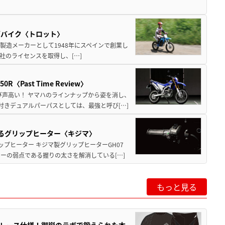
ズバイク〈トロット〉
車製造メーカーとして1948年にスペインで創業し
)社のライセンスを取得し、[…]
Past Time Review〉
び声高い！ ヤマハのラインナップから姿を消し、
付きデュアルパーパスとしては、最強と呼び[…]
守るグリップヒーター〈キジマ〉
ップヒーター キジマ製グリップヒーターGH07
ーの弱点である握りの太さを解消している[…]
もっと見る
」第4弾はレース仕様！御嶽のラボで鍛えられた本