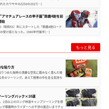
ワサキのZ250の2027[…]
た”アマチュアレースの甲子園”鈴鹿4耐を彩
開始
80（昭和55）年にスタートした「鈴鹿4耐ロード
受け皿となった。1980年代後半[…]
もっと見る
的な貼り方
張りつめた独特の清廉な空気に霞みなく澄んだ視
る冬のツーリング。あえて極寒の中を走る気持ち
ツーリングバック×10選
、2泊以上のロング林道キャンプツーリングを想
ッグ積載時のライダーへの干渉の度合いまでチェ