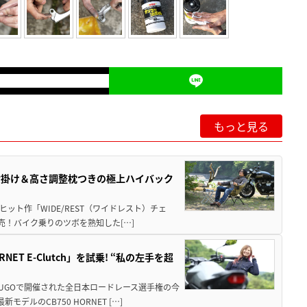
もっと見る
肘掛け＆高さ調整枕つきの極上ハイバック
ット作「WIDE/REST（ワイドレスト）チェ
発売！バイク乗りのツボを熟知した[…]
T E-Clutch」を試乗! “私の左手を超
SUGOで開催された全日本ロードレース選手権の今
ルのCB750 HORNET […]