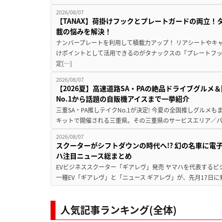
2026/08/07
【TANAX】荷掛けフックとプレートガードの両立
載の悩みを解決！
ナンバープレートを利用して積載力アップ！ リアシートやキ
けポイントとして活用できるのがタナックスの「プレートフ
定[…]
2026/08/07
【2026夏】高速道路SA・PAの絶品ドライブグル
No.1から話題の自販機アイスまで一挙紹介
三重SA・PA推しテイクNo.1が決定! 今夏の全国推しグルメ
キットで開催される三重県。その三重県のサービスエリア／パ
2026/08/07
スクーターがシフトダウンの時代へ!? 幻の名車に電
ハ注目ニュース総まとめ
EVビジネススクーター「ギアレヴ」発売 ヤマハを代表するビ
一種EV「ギアレヴ」と「ニュース ギアレヴ」が、先月17日に
人気記事ランキング(全体)