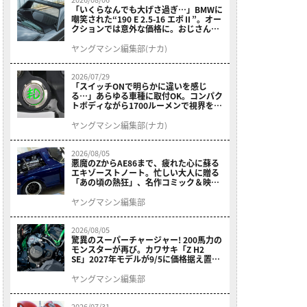
「いくらなんでも大げさ過ぎ…」BMWに
嘲笑された“190 E 2.5-16 エボⅡ”。オー
クションでは意外な価格に。おじさん達
が少年だった頃の憧れのクルマを深堀り
ヤングマシン編集部(ナカ)
2026/07/29
「スイッチONで明らかに違いを感じ
る…」あらゆる車種に取付OK。コンパク
トボディながら1700ルーメンで視界を確
保する［デイトナ・LEDフォグランプユ
ニット プレシャスレイ スモール］
ヤングマシン編集部(ナカ)
2026/08/05
悪魔のZからAE86まで、疲れた心に蘇る
エキゾーストノート。忙しい大人に贈る
「あの頃の熱狂」、名作コミック＆映画
の愛機たちが東京駅地下に期間限定で集
結！
ヤングマシン編集部
2026/08/05
驚異のスーパーチャージャー! 200馬力の
モンスターが再び。カワサキ「Z H2
SE」2027年モデルが9/5に価格据え置き
で発売
ヤングマシン編集部
2026/07/31