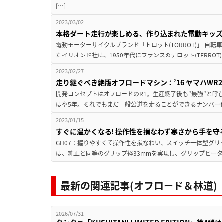
[…]
2023/03/02
本格ダート走行が楽しめる、作り込まれた電動キッ
電動モーターサイクルブランド「トロット(TORROT)」 自転
たイリオンド社は、1950年代にフランスのテロット(TERROT
2023/02/27
走り継ぐべき絶版オフロードマシン：’16 ヤマハWR250R〈
開発コンセプトはオフロードのR1。生産終了後も"最強"と呼
はや5年。それでもまだ一般公道を走ることができるナンバー
2023/01/15
すぐに温かくなる! 操作性を損なわず寒さから手を
GH07：握りやすくて操作性を損なわい、スイッチ一体型グリ
は、純正と同等のグリップ径33mmを実現し、グリップヒータ
最新の関連記事(オフロード＆林道)
2026/07/31
クシタニ「KUSHITANI LIMITED EDITION