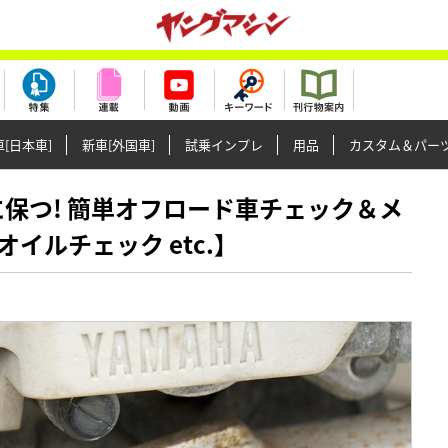
[日本車]
新車[外国車]
試乗インプレ
用品
カスタム＆パー
好調に保つ! 簡単オフロード車チェック＆メ
イルチェック etc.】