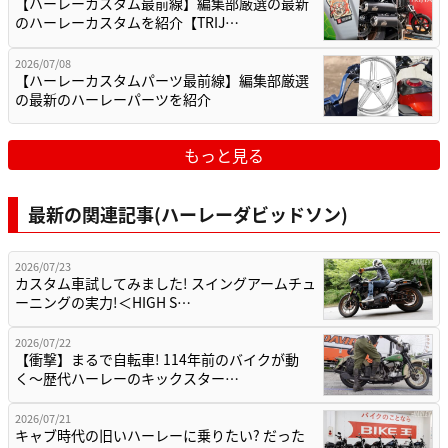
【ハーレーカスタム最前線】編集部厳選の最新
のハーレーカスタムを紹介【TRIJ…
2026/07/08
【ハーレーカスタムパーツ最前線】編集部厳選
の最新のハーレーパーツを紹介
もっと見る
最新の関連記事(ハーレーダビッドソン)
2026/07/23
カスタム車試してみました! スイングアームチュ
ーニングの実力!＜HIGH S…
2026/07/22
【衝撃】まるで自転車! 114年前のバイクが動
く〜歴代ハーレーのキックスター…
2026/07/21
キャブ時代の旧いハーレーに乗りたい? だった