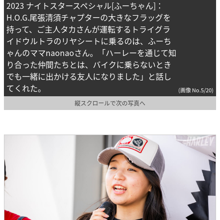
2023 ナイトスタースペシャル[ふーちゃん]：
H.O.G.尾張清須チャプターの大きなフラッグを
持って、ご主人タカさんが運転するトライグラ
イドウルトラのリヤシートに乗るのは、ふーち
ゃんのママnaonaoさん。「ハーレーを通じて知
り合った仲間たちとは、バイクに乗らないとき
でも一緒に出かける友人になりました」と話し
てくれた。
(画像 No.5/20)
縦スクロールで次の写真へ