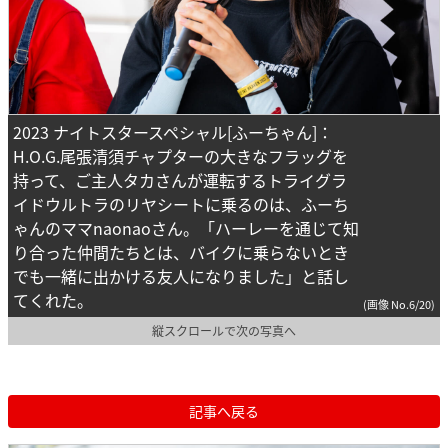
2023 ナイトスタースペシャル[ふーちゃん]：
H.O.G.尾張清須チャプターの大きなフラッグを
持って、ご主人タカさんが運転するトライグラ
イドウルトラのリヤシートに乗るのは、ふーち
ゃんのママnaonaoさん。「ハーレーを通じて知
り合った仲間たちとは、バイクに乗らないとき
でも一緒に出かける友人になりました」と話し
てくれた。
(画像 No.6/20)
縦スクロールで次の写真へ
記事へ戻る