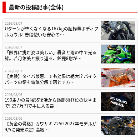
最新の投稿記事(全体)
2026/08/07
Uターンが怖くなくなる167kgの超軽量ボディフ
ルカウル! 普段使いも安心の…
2026/08/07
「限界に挑む姿は美しい」轟音と雨の中で光る
絆。若月佑美と振り返る、鈴鹿8耐が…
2026/08/07
【実験】タイパ最悪、でも効果は絶大!? バイク
パーツの錆を電気分解で落とす方…
2026/08/06
190馬力の最強SS復活から鈴鹿8耐7位の快挙ま
で! 237万円で手に入る最…
2026/08/06
【黄金の骨格】カワサキ Z250 2027年モデルが
9/5に発売決定! 高級…