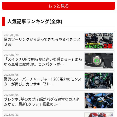
もっと見る
人気記事ランキング(全体)
2026/08/04
夏のツーリングから帰ってきたらやるべきこと
３選
2026/07/29
「スイッチONで明らかに違いを感じる…」あら
ゆる車種に取付OK。コンパクトボ…
2026/08/05
驚異のスーパーチャージャー! 200馬力のモンス
ターが再び。カワサキ「Z H…
2026/08/05
ブレンボ6基のカブ!? 脳がバグる異常なカスタ
ムから、最新Eクラッチ搭載のC…
2026/07/31