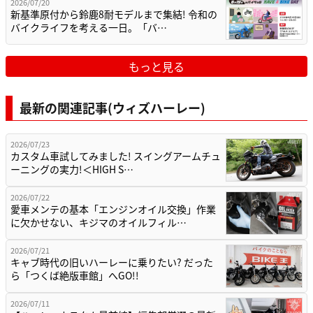
2026/07/20
新基準原付から鈴鹿8耐モデルまで集結! 令和の
バイクライフを考える一日。「バ…
もっと見る
最新の関連記事(ウィズハーレー)
2026/07/23
カスタム車試してみました! スイングアームチュ
ーニングの実力!＜HIGH S…
2026/07/22
愛車メンテの基本「エンジンオイル交換」作業
に欠かせない、キジマのオイルフィル…
2026/07/21
キャブ時代の旧いハーレーに乗りたい? だった
ら「つくば絶版車館」へGO!!
2026/07/11