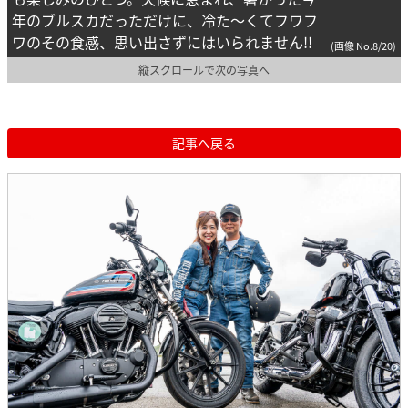
年のブルスカだっただけに、冷た～くてフワフ
ワのその食感、思い出さずにはいられません!!
(画像 No.8/20)
縦スクロールで次の写真へ
記事へ戻る