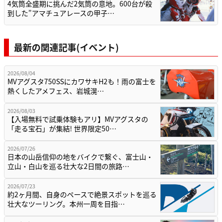
4気筒全盛期に挑んだ2気筒の意地。600台が殺
到した”アマチュアレースの甲子…
最新の関連記事(イベント)
2026/08/04
MVアグスタ750SSにカワサキH2も！雨の富士を
熱くしたアメフェス、岩城滉…
2026/08/03
【入場無料で試乗体験もアリ】MVアグスタの
「走る宝石」が集結! 世界限定50…
2026/07/26
日本の山岳信仰の地をバイクで繋ぐ、富士山・
立山・白山を巡る壮大な2日間の旅路…
2026/07/23
約2ヶ月間、自身のペースで絶景スポットを巡る
壮大なツーリング。本州一周を目指…