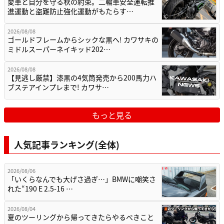
愛車と自分を守る秋の約束。二輪車安全運転推
進運動と盗難防止強化運動がもたらす…
2026/08/08
ゴールドフレームからシックな黒へ! カワサキの
ミドルスーパーネイキッド202…
2026/08/08
【見逃し厳禁】漆黒の4気筒発売から200馬力ハ
ブステアインプレまで! カワサ…
もっと見る
人気記事ランキング(全体)
2026/08/06
「いくらなんでも大げさ過ぎ…」BMWに嘲笑さ
れた“190 E 2.5-16 …
2026/08/04
夏のツーリングから帰ってきたらやるべきこと