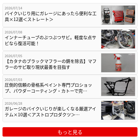
2026/07/14
バイクいじり用にガレージにあったら便利な工
具×12選＜ストレート＞
2026/07/08
インナーチューブのぶつぶつサビ。軽度な点サ
ビなら復活可能！
2026/07/05
【カタナのブラックマフラーの錆を除去】マフ
ラーのサビ取り現状最善を目指す
2026/07/03
圧倒的信頼の骨格系ペイント専門プロショッ
プ、パウダーコーティング・カトーで完…
2026/06/28
ガレージのバイクいじりが楽しくなる厳選アイ
テム×10選＜アストロプロダクツ＞…
もっと見る