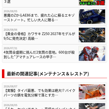
３選
2026/08/05
悪魔のZからAE86まで、疲れた心に蘇るエキゾ
ーストノート。忙しい大人に贈る…
2026/08/06
【黄金の骨格】カワサキ Z250 2027年モデルが
9/5に発売決定! 高級…
2026/07/31
4気筒全盛期に挑んだ2気筒の意地。600台が殺
到した”アマチュアレースの甲子…
最新の関連記事(メンテナンス＆レストア)
2026/08/07
【実験】タイパ最悪、でも効果は絶大!? バイク
パーツの錆を電気分解で落とす方…
2026/08/05
「それ、ヤバいですよ…」夏場のパンパンタイ