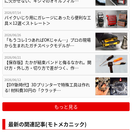
に欠かせない、キジマのオイルフィル…
2026/07/14
バイクいじり用にガレージにあったら便利な工
具×12選＜ストレート＞
2026/06/26
「もうコレ1つあればOKじゃん…」プロの現場
から生まれたガチスペックモデルが…
2026/06/21
【保存版】たかが結束バンドと侮るなかれ。開
け方・外し方・切り方で差がつく、作…
2026/06/12
【DIY新時代】3Dプリンターで特殊工具は作れ
る! 材料費30円の「クラッチ…
もっと見る
最新の関連記事(モトメカニック)