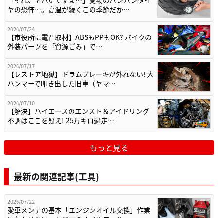
ヤの恐怖…。高温が続くこの季節だか…
2026/07/24
【市役所に電凸取材】ABSもPPもOK? バイクの
外装パーツを「資源ごみ」で…
2026/07/17
【レストア地獄】ドラムブレーキが外れない! 大
ハンマーで叩き出した旧車（ヤマ…
2026/07/10
【解決】ハイエースのエンスト＆アイドリング
不調はここを疑え! 25万キロ過走…
もっと見る
最新の関連記事(工具)
2026/07/22
愛車メンテの基本「エンジンオイル交換」作業