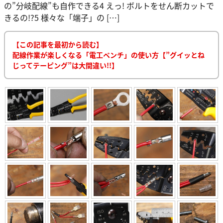
の”分岐配線”も自作できる4 えっ! ボルトをせん断カットで
きるの!?5 様々な「端子」の […]
【この記事を最初から読む】
配線作業が楽しくなる「電工ペンチ」の使い方【”グイッとね
じってテーピング”は大間違い!!】