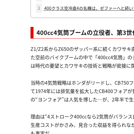
3
400クラス空冷直4の名機は、ゼファーへと続い
400cc4気筒ブームの立役者、第3
Z1/Z2系からZ650のザッパー系に続くカワサキ
た空前のバイクブームの中で「400cc4気筒
は時代の要望とカワサキの技術と戦略が密接に
当時の4気筒戦略はホンダがリードし、CB750フ
て1974年には排気量を拡大したCB400フォ
の“ヨンフォア”は人気を博した…が、2年半で
理由は“4ストローク400ccなら2気筒がバラ
生産コストがかさみ、見合った収益を得られな
も事実だ。