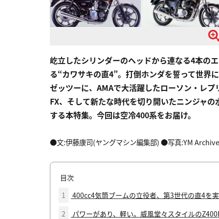
屹立したシリンダーのヘッドから連なる4本の
る“カワサキの直4”。打倒ホンダを誓って世界に羽
ゼッツーに、AMAで大活躍したローソン・レプ
FX、そして新たな時代を切り開いたニンジャの
する本特集。今回は空冷400系をお届け。
●文:伊藤康司(ヤングマシン編集部) ●写真:YM Archive
目次
1
400cc4気筒ブームの立役者、第3世代の直4
2
パワーがあり、軽い。威風堂々スタイルのZ400