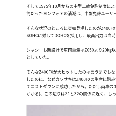
そして1975年10月からの中型二輪免許制度によ
筒だったヨンフォアの消滅は、中型免許ユーザ
そんな状況のところに突如登場したのがZ400F
SOHCに対してDOHCを採用し、最高出力は当時
シャシーも新設計で車両重量はZ650より20k
としていた。
そんなZ400FXが大ヒットしたのは言うまで
したのに、なぜカワサキはZ400FXの生産に踏
てコストダウンに成功したから。ただし両車の
かかる)、この辺りはZ1とZ2の関係に近く、し