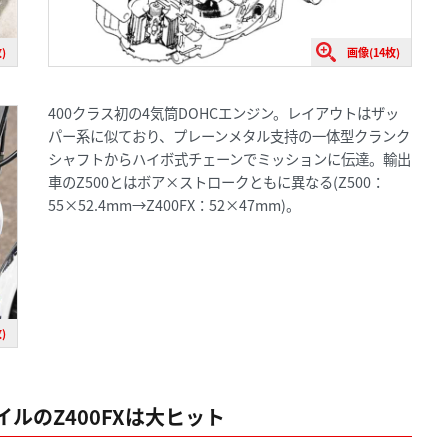
)
画像(14枚)
400クラス初の4気筒DOHCエンジン。レイアウトはザッ
パー系に似ており、プレーンメタル支持の一体型クランク
シャフトからハイボ式チェーンでミッションに伝達。輸出
車のZ500とはボア×ストロークともに異なる(Z500：
55×52.4mm→Z400FX：52×47mm)。
)
ルのZ400FXは大ヒット