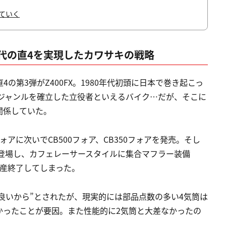
ていく
世代の直4を実現したカワサキの戦略
直4の第3弾がZ400FX。1980年代初頭に日本で巻き起こっ
」のジャンルを確立した立役者といえるバイク…だが、そこに
関係していた。
ォアに次いでCB500フォア、CB350フォアを発売。そし
アが登場し、カフェレーサースタイルに集合マフラー装備
生産終了してしまった。
ンス良いから”とされたが、現実的には部品点数の多い4気筒は
かったことが要因。また性能的に2気筒と大差なかったの