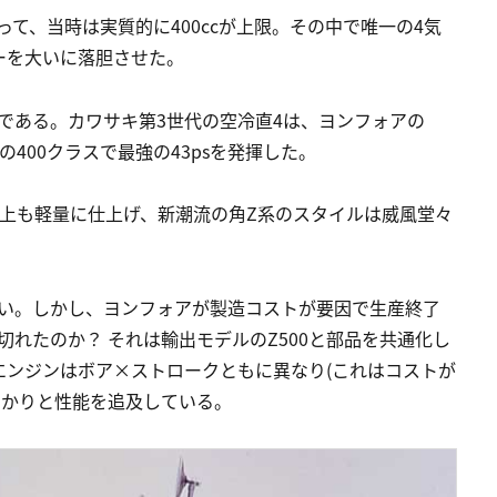
って、当時は実質的に400ccが上限。その中で唯一の4気
ーを大いに落胆させた。
Xである。カワサキ第3世代の空冷直4は、ヨンフォアの
の400クラスで最強の43psを発揮した。
g以上も軽量に仕上げ、新潮流の角Z系のスタイルは威風堂々
もない。しかし、ヨンフォアが製造コストが要因で生産終了
み切れたのか？ それは輸出モデルのZ500と部品を共通化し
エンジンはボア×ストロークともに異なり(これはコストが
っかりと性能を追及している。