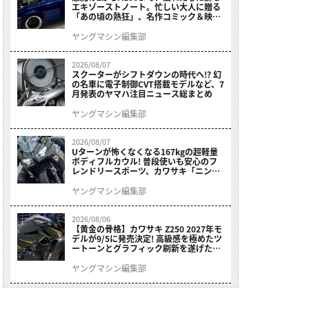
エキゾーストノート。忙しい大人に贈る
「あの頃の熱狂」、名作コミック＆映画
の愛機たちが東京駅地下に期間限定で集
結！
ヤングマシン編集部
2026/08/07
スクーターがシフトダウンの時代へ!? 幻
の名車に電子制御CVT搭載モデルなど、7
月発表のヤマハ注目ニュース総まとめ
ヤングマシン編集部
2026/08/07
Uターンが怖くなくなる167kgの超軽量
ボディフルカウル! 普段使いも安心のフ
レンドリースポーツ、カワサキ「ニンジ
ャ400」2027モデルが価格据え置きで
9/5発売
ヤングマシン編集部
2026/08/06
【黄金の骨格】カワサキ Z250 2027年モ
デルが9/5に発売決定! 高級感を極めたツ
ートーンとグラフィック刷新を遂げた本
格250ccスポーツだ
ヤングマシン編集部