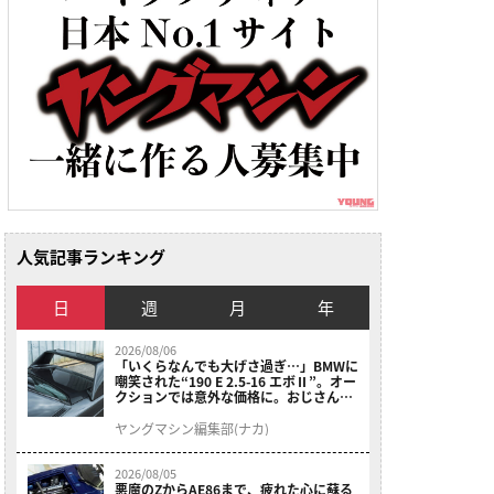
人気記事ランキング
日
週
月
年
2026/08/06
「いくらなんでも大げさ過ぎ…」BMWに
嘲笑された“190 E 2.5-16 エボⅡ”。オー
クションでは意外な価格に。おじさん達
が少年だった頃の憧れのクルマを深堀り
ヤングマシン編集部(ナカ)
2026/08/05
悪魔のZからAE86まで、疲れた心に蘇る