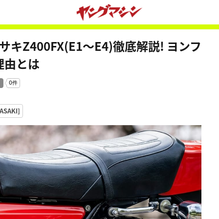
Z400FX(E1～E4)徹底解説! ヨンフ
理由とは
SAKI]