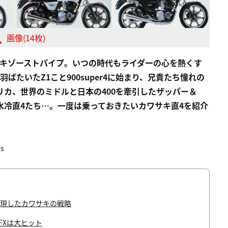
画像(14枚)
エキゾーストパイプ。いつの時代もライダーの心を熱くす
ばたいたZ1こと900super4に始まり、兄貴たち憧れの
リカ、世界のミドルと日本の400を牽引したザッパー＆
水冷直4たち…。一度は乗っておきたいカワサキ直4を紹介
s
を実現したカワサキの戦略
FXは大ヒット