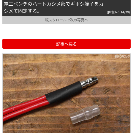
電工ペンチのハートカシメ部でギボシ端子をカ
シメて固定する。
(画像 No.14/29)
縦スクロールで次の写真へ
記事へ戻る