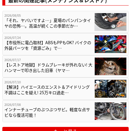
最新の関連記事(メンテナンス＆レストア)
2026/08/05
「それ、ヤバいですよ…」夏場のパンパンタイ
ヤの恐怖…。高温が続くこの季節だか…
2026/07/24
【市役所に電凸取材】ABSもPPもOK? バイクの
外装パーツを「資源ごみ」で…
2026/07/17
【レストア地獄】ドラムブレーキが外れない! 大
ハンマーで叩き出した旧車（ヤマ…
2026/07/10
【解決】ハイエースのエンスト＆アイドリング
不調はここを疑え! 25万キロ過走…
2026/07/08
インナーチューブのぶつぶつサビ。軽度な点サ
ビなら復活可能！