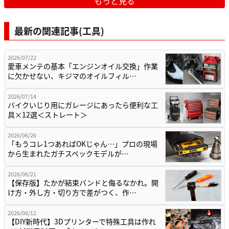
もっと見る
最新の関連記事(工具)
2026/07/22
愛車メンテの基本「エンジンオイル交換」作業
に欠かせない、キジマのオイルフィル…
2026/07/14
バイクいじり用にガレージにあったら便利な工
具×12選＜ストレート＞
2026/06/26
「もうコレ1つあればOKじゃん…」プロの現場
から生まれたガチスペックモデルが…
2026/06/21
【保存版】たかが結束バンドと侮るなかれ。開
け方・外し方・切り方で差がつく、作…
2026/06/12
【DIY新時代】3Dプリンターで特殊工具は作れ