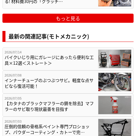
る! 材料費30円の「クラッチ…
もっと見る
最新の関連記事(モトメカニック)
2026/07/14
バイクいじり用にガレージにあったら便利な工
具×12選＜ストレート＞
2026/07/08
インナーチューブのぶつぶつサビ。軽度な点サ
ビなら復活可能！
2026/07/05
【カタナのブラックマフラーの錆を除去】マフ
ラーのサビ取り現状最善を目指す
2026/07/03
圧倒的信頼の骨格系ペイント専門プロショッ
プ、パウダーコーティング・カトーで完…