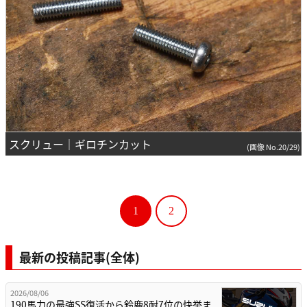
スクリュー｜ギロチンカット
(画像 No.20/29)
1
2
最新の投稿記事(全体)
2026/08/06
190馬力の最強SS復活から鈴鹿8耐7位の快挙ま