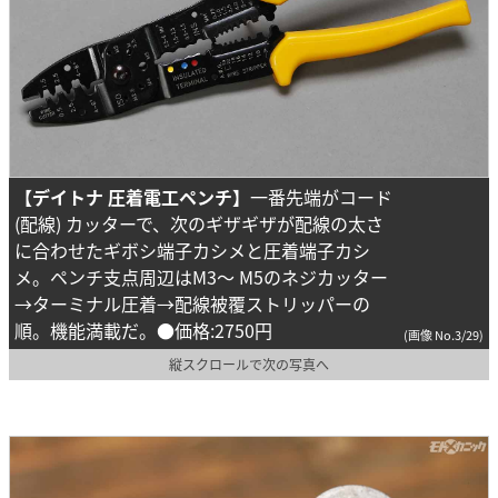
【デイトナ 圧着電工ペンチ】
一番先端がコード
(配線) カッターで、次のギザギザが配線の太さ
に合わせたギボシ端子カシメと圧着端子カシ
メ。ペンチ支点周辺はM3～ M5のネジカッター
→ターミナル圧着→配線被覆ストリッパーの
順。機能満載だ。●価格:2750円
(画像 No.3/29)
縦スクロールで次の写真へ