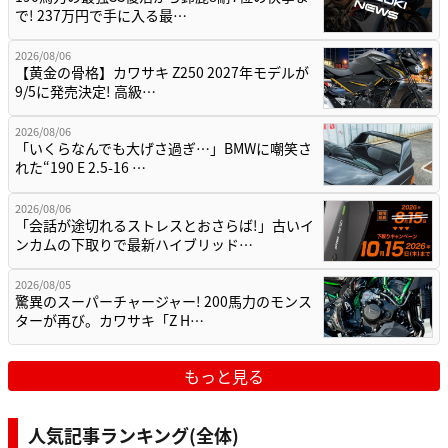
で! 237万円で手に入る最…
2026/08/06
【黄金の骨格】カワサキ Z250 2027年モデルが
9/5に発売決定! 高級…
2026/08/06
「いくらなんでも大げさ過ぎ…」BMWに嘲笑さ
れた“190 E 2.5-16 …
2026/08/06
「会話が途切れるストレスとおさらば!」古いイ
ンカムの下取りで最新ハイブリッド…
2026/08/05
驚異のスーパーチャージャー! 200馬力のモンス
ターが再び。カワサキ「Z H…
もっと見る
人気記事ランキング(全体)