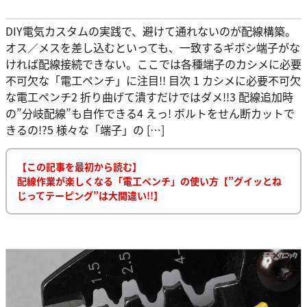
DIY電気カスタムの実践で、避けて通れないのが配線構築。
オス／メスを差し込むといっても、一致するギボシ端子がな
ければ配線接続できない。ここでは各種端子のカシメに必要
不可欠な「電工ペンチ」に注目!! 目次 1 カシメに必要不可欠
な電工ペンチ2 折り曲げて潰すだけではダメ!!3 配線追加時
の”分岐配線”も自作できる4 えっ! ボルトをせん断カットで
きるの!?5 様々な「端子」の […]
【この記事を最初から読む】
配線作業が楽しくなる「電工ペンチ」の使い方【”グイッとね
じってテーピング”は大間違い!!】