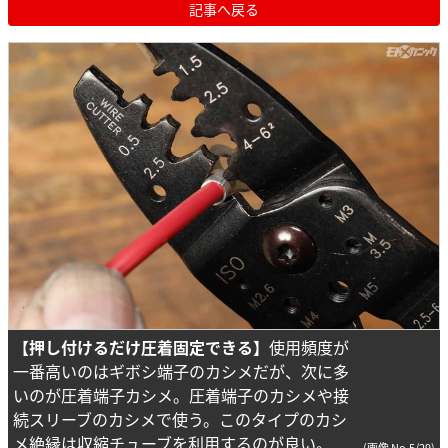
記事へ戻る
【押し付けるだけ圧着固定できる】
使用頻度が
一番高いのはギボシ端子のカシメだが、次に多
いのが圧着端子カシメ。圧着端子のカシメや接
続スリーブのカシメで使う。このタイプのカシ
メ絶縁は収縮チューブを利用するのが良い。
(画像 No.5/29)