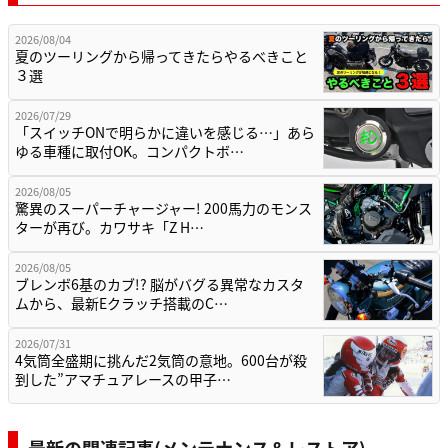
2026/08/04
夏のツーリングから帰ってきたらやるべきこと
３選
2026/07/29
「スイッチONで明らかに違いを感じる…」あら
ゆる車種に取付OK。コンパクトボ…
2026/08/05
驚異のスーパーチャージャー! 200馬力のモンス
ターが再び。カワサキ「Z H…
2026/08/05
ブレンボ6基のカブ!? 脳がバグる異常なカスタ
ムから、最新Eクラッチ搭載のC…
2026/07/31
4気筒全盛期に挑んだ2気筒の意地。600台が殺
到した”アマチュアレースの甲子…