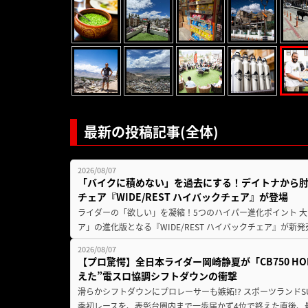
最新の投稿記事(全体)
2026/08/07
「バイクに積めない」を過去にする！デイトナから
チェア『WIDE/REST ハイバックチェア』が登場
ライダーの「欲しい」を凝縮！5つのハイパー進化ポイント 大ヒ
ア」の進化版となる『WIDE/REST ハイバックチェア』が新
2026/08/07
【プロ驚愕】全日本ライダー岡崎静夏が「CB750 HORNE
えた”電スロ協調シフトダウンの衝撃
滑らかシフトダウンにプロレーサーも嫉妬!? スポーツランド
季初レースを、表彰台圏内まで一歩届かず4位で終えた直後、最新モデ