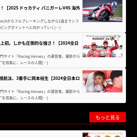
2025 ドゥカティ パニガーレV4S 海外
km/hからフルブレーキングしながら2速までシフ
ピングポイントへと向かっていく[…]
上初。しかも圧倒的な強さ！【2024全日
イト「Racing Heroes」の運営者。撮影から
”を信条に、レースの人間[…]
根航汰、3番手に岡本裕生【2024全日本ロ
イト「Racing Heroes」の運営者。撮影から
”を信条に、レースの人間[…]
もっと見る