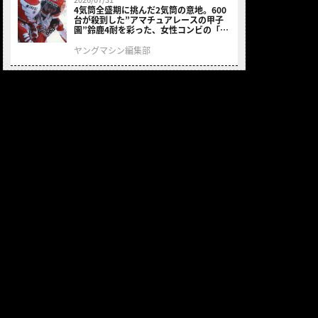
4気筒全盛期に挑んだ2気筒の意地。600
台が殺到した”アマチュアレースの甲子
園”鈴鹿4耐を彩った、女性コンビの「ス
ズキGSX400E」が特別展示開始
ヤングマシン編集部