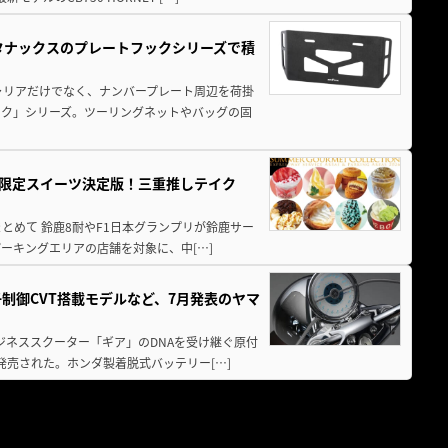
！タナックスのプレートフックシリーズで積
ャリアだけでなく、ナンバープレート周辺を荷掛
ック」シリーズ。ツーリングネットやバッグの固
メ＆限定スイーツ決定版！三重推しテイク
もまとめて 鈴鹿8耐やF1日本グランプリが鈴鹿サー
ーキングエリアの店舗を対象に、中[…]
子制御CVT搭載モデルなど、7月発表のヤマ
ジネススクーター「ギア」のDNAを受け継ぐ原付
発売された。ホンダ製着脱式バッテリー[…]