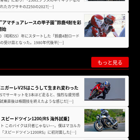
ワサキのZ250の2027[…]
た”アマチュアレースの甲子園”鈴鹿4耐を彩
開始
80（昭和55）年にスタートした「鈴鹿4耐ロード
受け皿となった。1980年代後半[…]
もっと見る
パニガーレV2Sはこうして生まれ変わった
V4Sでサーキットを3本ほど走ると、強烈な疲労感
試乗直後は格闘技を終えたような感じだ[…]
ピードツイン1200/RS 海外試乗】
ト このバイクは只者じゃない−−。僕はマヨルカ
ピードツイン1200RS」に初対面した[…]