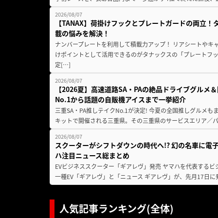
2026/08/07
【TANAX】荷掛けフックとプレートガードの両立
載の悩みを解決！
ナンバープレートを利用して積載力アップ！ リアシートやキ
けポイントとして活用できるのがタナックスの「プレートフ
定[…]
2026/08/07
【2026夏】高速道路SA・PAの絶品ドライブグル
No.1から話題の自販機アイスまで一挙紹介
三重SA・PA推しテイクNo.1が決定! 今夏の全国推しグルメ
キットで開催される三重県。その三重県のサービスエリア／パ
2026/08/07
スクーターがシフトダウンの時代へ!? 幻の名車に電
ハ注目ニュース総まとめ
EVビジネススクーター「ギアレヴ」発売 ヤマハを代表するビ
一種EV「ギアレヴ」と「ニュース ギアレヴ」が、先月17日に
人気記事ランキング(全体)