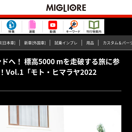
[日本車]
新車[外国車]
試乗インプレ
用品
カスタム＆パー
インドへ！ 標高5000 mを走破する旅に参
ol.1「モト・ヒマラヤ2022