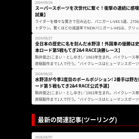
2024/09/26
スーパースポーツを次世代に繋ぐ！衝撃の連続に感嘆！【
試乗】
ライダーを様々な驚きで包み込む、パニガーレV4S 5速、270
トダウン。驚くほどの減速率でNEWパニガーレV4Sは、クリッ
2024/08/27
全日本の歴史に名を刻んだ水野涼！外国車の優勝は史
本ロード第5戦もてぎ2&4 RACE決勝レース】
駒井俊之(こまい・としゆき)／1963年生まれ。バイクレース専門サ
原稿製作まで1人で行う。“バイクレースはヒューマンスポーツ
2024/08/25
水野涼が今季2度目のポールポジション! 2番手は野左
ード第５戦もてぎ2&4 RACE公式予選】
駒井俊之(こまい・としゆき)／1963年生まれ。バイクレース専門サ
原稿製作まで1人で行う。“バイクレースはヒューマンスポーツ
最新の関連記事(ツーリング)
2026/08/07