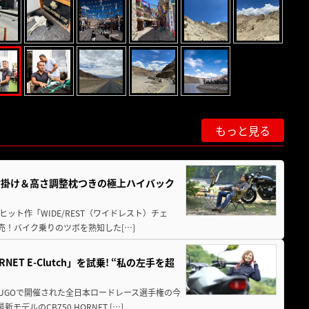
もっと見る
肘掛け＆高さ調整枕つきの極上ハイバック
ット作「WIDE/REST（ワイドレスト）チェ
発売！バイク乗りのツボを熟知した[…]
T E-Clutch」を試乗! “私の左手を超
SUGOで開催された全日本ロードレース選手権の今
ルのCB750 HORNET […]