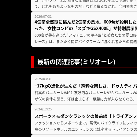
て、どれも似たようなものだ」などと侮るなかれ。今回発表されたカ
2026/07/31
4気筒全盛期に挑んだ2気筒の意地。600台が殺到し
った、女性コンビの「スズキGSX400E」が特別展示
600台が夢を追った”アマチュアの甲子園”と彼女たちの夏 19
レース」は、またたく間にバイクブームに沸く若者たちの情熱の
最新の関連記事(ミリオーレ)
2025/03/31
−17kgの進化が生んだ「純粋な楽しさ」ドゥカティ 
孤高のパニガーレV4Sと友好的なパニガーレV2S パニガーレ
が僕の身体を襲う。汗は止まらず、足腰に力が入らなくなる。
2024/12/25
スポーツ×モダンクラシックの最前線【トライアンフ ス
ファッションからスポーツまで。現代のバイクライフにフィッ
島のリゾートホテルのエントランスに鎮座するトライアンフの「ス