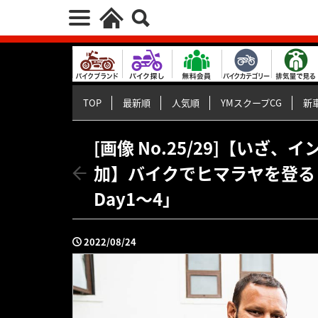
TOP
最新順
人気順
YMスクープCG
新車
[画像 No.25/29]【いざ、
加】バイクでヒマラヤを登る！V
Day1〜4」
2022/08/24