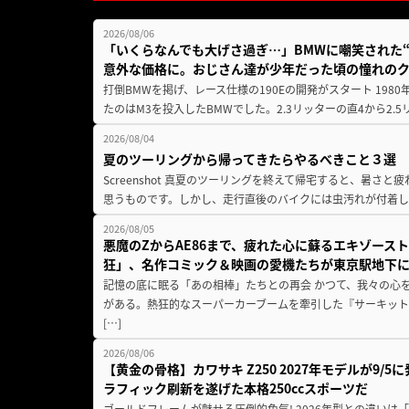
2026/08/06
「いくらなんでも大げさ過ぎ…」BMWに嘲笑された“190
意外な価格に。おじさん達が少年だった頃の憧れの
打倒BMWを掲げ、レース仕様の190Eの開発がスタート 19
たのはM3を投入したBMWでした。2.3リッターの直4から2.
2026/08/04
夏のツーリングから帰ってきたらやるべきこと３選
Screenshot 真夏のツーリングを終えて帰宅すると、暑さ
思うものです。しかし、走行直後のバイクには虫汚れが付着し
2026/08/05
悪魔のZからAE86まで、疲れた心に蘇るエキゾース
狂」、名作コミック＆映画の愛機たちが東京駅地下
記憶の底に眠る「あの相棒」たちとの再会 かつて、我々の心
がある。熱狂的なスーパーカーブームを牽引した『サーキット
[…]
2026/08/06
【黄金の骨格】カワサキ Z250 2027年モデルが9/
ラフィック刷新を遂げた本格250ccスポーツだ
ゴールドフレームが魅せる圧倒的色気! 2026年型との違いは「