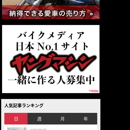
人気記事ランキング
日
週
月
年
2026/08/06