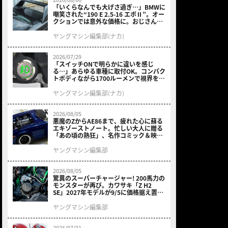
「いくらなんでも大げさ過ぎ…」BMWに
嘲笑された“190 E 2.5-16 エボⅡ”。オー
クションでは意外な価格に。おじさん達
が少年だった頃の憧れのクルマを深堀り
ヤングマシン編集部(ナカ)
2026/07/29
「スイッチONで明らかに違いを感じ
る…」あらゆる車種に取付OK。コンパク
トボディながら1700ルーメンで視界を確
保する［デイトナ・LEDフォグランプユ
ニット プレシャスレイ スモール］
ヤングマシン編集部(ナカ)
2026/08/05
悪魔のZからAE86まで、疲れた心に蘇る
エキゾーストノート。忙しい大人に贈る
「あの頃の熱狂」、名作コミック＆映画
の愛機たちが東京駅地下に期間限定で集
結！
ヤングマシン編集部
2026/08/05
驚異のスーパーチャージャー! 200馬力の
モンスターが再び。カワサキ「Z H2
SE」2027年モデルが9/5に価格据え置き
で発売
ヤングマシン編集部
2026/07/31