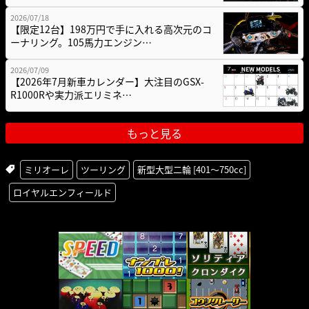
2026/07/18
【限定12台】198万円で手に入れる高次元のコ
ーナリング。105馬力エンジン…
2026/07/09
【2026年7月新車カレンダー】大注目のGSX-
R1000Rや実力派エリミネ…
もっと見る
ミリオーレ
ツーリング
新型大型二輪 [401〜750cc]
ロイヤルエンフィールド