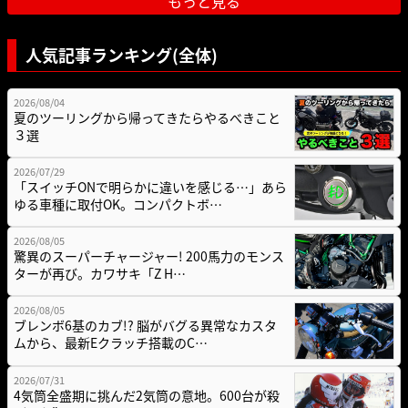
もっと見る
人気記事ランキング(全体)
2026/08/04
夏のツーリングから帰ってきたらやるべきこと
３選
2026/07/29
「スイッチONで明らかに違いを感じる…」あら
ゆる車種に取付OK。コンパクトボ…
2026/08/05
驚異のスーパーチャージャー! 200馬力のモンス
ターが再び。カワサキ「Z H…
2026/08/05
ブレンボ6基のカブ!? 脳がバグる異常なカスタ
ムから、最新Eクラッチ搭載のC…
2026/07/31
4気筒全盛期に挑んだ2気筒の意地。600台が殺