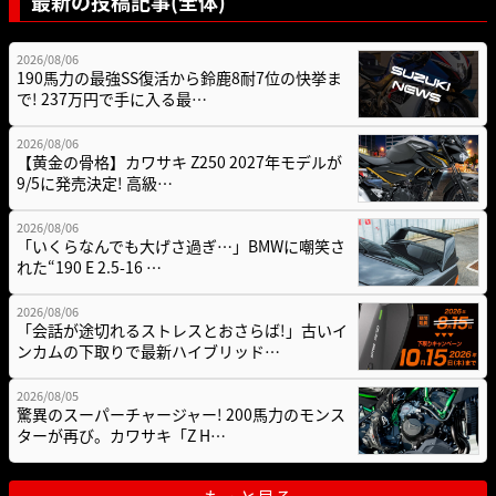
最新の投稿記事(全体)
2026/08/06
190馬力の最強SS復活から鈴鹿8耐7位の快挙ま
で! 237万円で手に入る最…
2026/08/06
【黄金の骨格】カワサキ Z250 2027年モデルが
9/5に発売決定! 高級…
2026/08/06
「いくらなんでも大げさ過ぎ…」BMWに嘲笑さ
れた“190 E 2.5-16 …
2026/08/06
「会話が途切れるストレスとおさらば!」古いイ
ンカムの下取りで最新ハイブリッド…
2026/08/05
驚異のスーパーチャージャー! 200馬力のモンス
ターが再び。カワサキ「Z H…