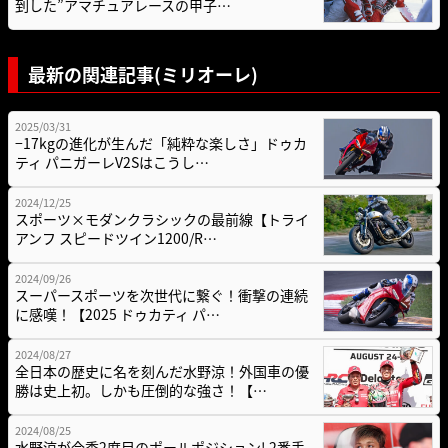
到した”アマチュアレースの甲子…
最新の関連記事(ミリオーレ)
2025/03/31
−17kgの進化が生んだ「純粋な楽しさ」ドゥカ
ティ パニガーレV2Sはこうし…
2024/12/25
スポーツ×モダンクラシックの最前線【トライ
アンフ スピードツイン1200/R…
2024/09/26
スーパースポーツを次世代に繋ぐ！衝撃の連続
に感嘆！【2025 ドゥカティ パ…
2024/08/27
全日本の歴史に名を刻んだ水野涼！外国車の優
勝は史上初。しかも圧倒的な強さ！【…
2024/08/25
水野涼が今季2度目のポールポジション! 2番手