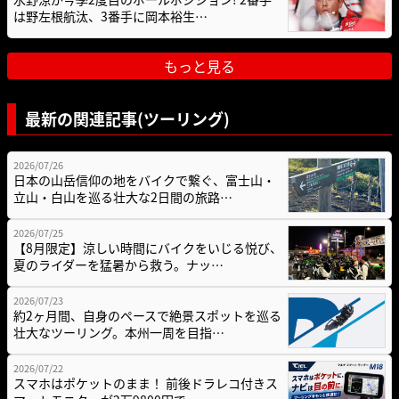
は野左根航汰、3番手に岡本裕生…
もっと見る
最新の関連記事(ツーリング)
2026/07/26
日本の山岳信仰の地をバイクで繋ぐ、富士山・
立山・白山を巡る壮大な2日間の旅路…
2026/07/25
【8月限定】涼しい時間にバイクをいじる悦び、
夏のライダーを猛暑から救う。ナッ…
2026/07/23
約2ヶ月間、自身のペースで絶景スポットを巡る
壮大なツーリング。本州一周を目指…
2026/07/22
スマホはポケットのまま！ 前後ドラレコ付きス