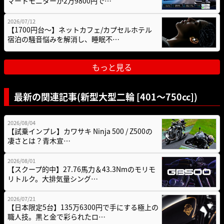
マートモニターが2万9800円で…
2026/07/12
【1700円台～】ネットカフェ/カプセルホテル
宿泊の騒音悩みを解消し、睡眠不…
もっと見る
最新の関連記事(新型大型二輪 [401〜750cc])
2026/08/04
【試乗インプレ】カワサキ Ninja 500 / Z500の
凄さとは？青木宣…
2026/08/01
【スクープ的中】27.76馬力＆43.3Nmのモリモ
リトルク。大排気量シング…
2026/07/21
【日本限定5台】135万6300円で手にする極上の
職人技。黒と金で彩られたロ…