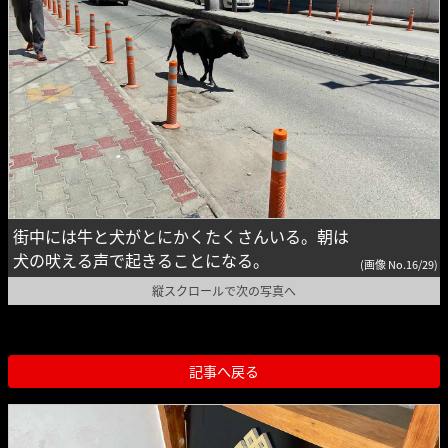
街中には牛と犬がとにかくたくさんいる。朝は
犬の吠える声で起きることになる。
(画像 No.16/29)
縦スクロールで次の写真へ
記事へ戻る