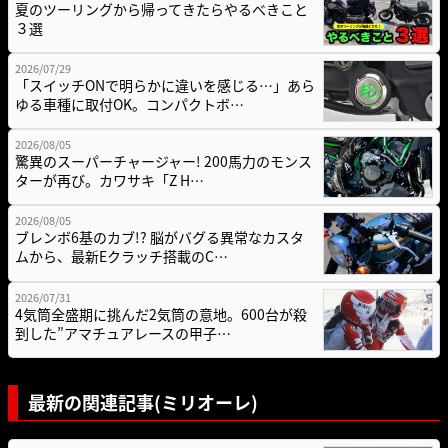
夏のツーリングから帰ってきたらやるべきこと
３選
2026/07/29
「スイッチONで明らかに違いを感じる…」あら
ゆる車種に取付OK。コンパクトボ…
2026/08/05
驚異のスーパーチャージャー! 200馬力のモンス
ターが再び。カワサキ「Z H…
2026/08/05
ブレンボ6基のカブ!? 脳がバグる異常なカスタ
ムから、最新Eクラッチ搭載のC…
2026/07/31
4気筒全盛期に挑んだ2気筒の意地。600台が殺
到した”アマチュアレースの甲子…
最新の関連記事(ミリオーレ)