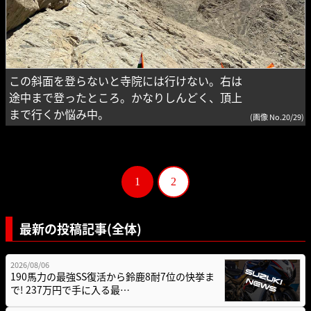
この斜面を登らないと寺院には行けない。右は
途中まで登ったところ。かなりしんどく、頂上
まで行くか悩み中。
(画像 No.20/29)
1
2
最新の投稿記事(全体)
2026/08/06
190馬力の最強SS復活から鈴鹿8耐7位の快挙ま
で! 237万円で手に入る最…