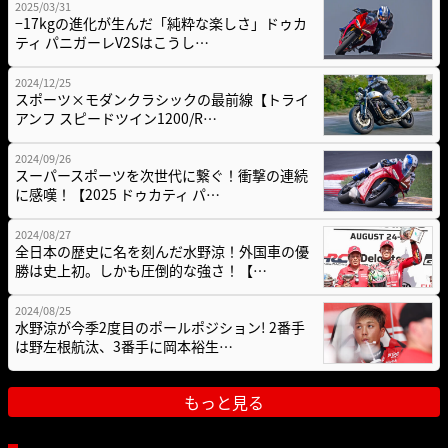
2025/03/31
−17kgの進化が生んだ「純粋な楽しさ」ドゥカ
ティ パニガーレV2Sはこうし…
2024/12/25
スポーツ×モダンクラシックの最前線【トライ
アンフ スピードツイン1200/R…
2024/09/26
スーパースポーツを次世代に繋ぐ！衝撃の連続
に感嘆！【2025 ドゥカティ パ…
2024/08/27
全日本の歴史に名を刻んだ水野涼！外国車の優
勝は史上初。しかも圧倒的な強さ！【…
2024/08/25
水野涼が今季2度目のポールポジション! 2番手
は野左根航汰、3番手に岡本裕生…
もっと見る