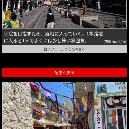
寺院を目指すため、路地に入っていく。1本路地
に入ると1人で歩くには少し怖い雰囲気。
(画像 No.18/29)
縦スクロールで次の写真へ
記事へ戻る