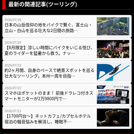
最新の関連記事(ツーリング)
2026/07/26
日本の山岳信仰の地をバイクで繋ぐ、富士山・
立山・白山を巡る壮大な2日間の旅路…
2026/07/25
【8月限定】涼しい時間にバイクをいじる悦び、
夏のライダーを猛暑から救う。ナッ…
2026/07/23
約2ヶ月間、自身のペースで絶景スポットを巡る
壮大なツーリング。本州一周を目指…
2026/07/22
スマホはポケットのまま！ 前後ドラレコ付きス
マートモニターが2万9800円で…
2026/07/12
【1700円台～】ネットカフェ/カプセルホテル
宿泊の騒音悩みを解消し、睡眠不…