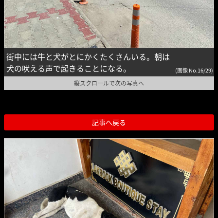
街中には牛と犬がとにかくたくさんいる。朝は
犬の吠える声で起きることになる。
(画像 No.16/29)
縦スクロールで次の写真へ
記事へ戻る