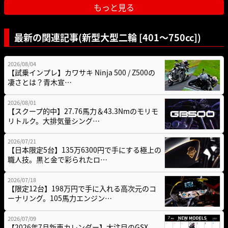
もっと見る
最新の関連記事(新型大型二輪 [401〜750cc])
2026/08/04
【試乗インプレ】カワサキ Ninja 500 / Z500の
凄さとは？青木宣…
2026/08/01
【スクープ的中】27.76馬力＆43.3Nmのモリモ
リトルク。大排気量シング…
2026/07/21
【日本限定5台】135万6300円で手にする極上の
職人技。黒と金で彩られたロ…
2026/07/18
【限定12台】198万円で手に入れる高次元のコ
ーナリング。105馬力エンジン…
2026/07/09
【2026年7月新車カレンダー】大注目のGSX-