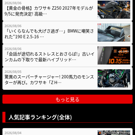
2026/08/06
【黄金の骨格】カワサキ Z250 2027年モデルが
9/5に発売決定! 高級…
2026/08/06
「いくらなんでも大げさ過ぎ…」BMWに嘲笑さ
れた“190 E 2.5-16 …
2026/08/06
「会話が途切れるストレスとおさらば!」古いイ
ンカムの下取りで最新ハイブリッド…
2026/08/05
驚異のスーパーチャージャー! 200馬力のモンス
ターが再び。カワサキ「Z H…
もっと見る
人気記事ランキング(全体)
2026/08/04