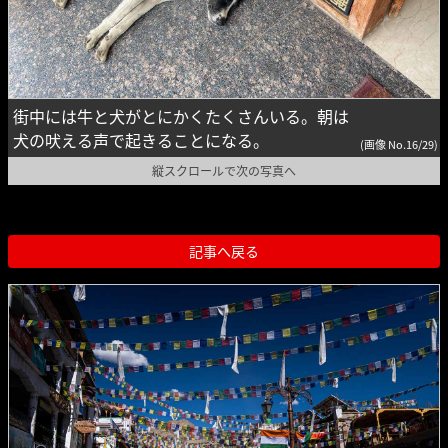
街中には牛と犬がとにかくたくさんいる。朝は
犬の吠える声で起きることになる。
(画像 No.16/29)
縦スクロールで次の写真へ
記事へ戻る