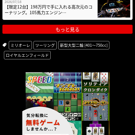
2026/07/18
【限定12台】198万円で手に入れる高次元のコ
ーナリング。105馬力エンジン…
もっと見る
ミリオーレ
ツーリング
新型大型二輪 [401〜750cc]
ロイヤルエンフィールド