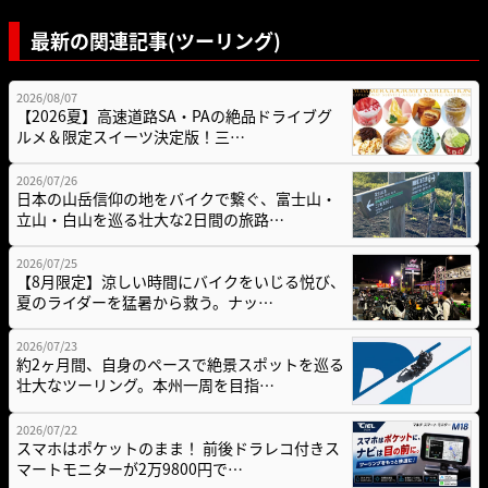
最新の関連記事(ツーリング)
2026/08/07
【2026夏】高速道路SA・PAの絶品ドライブグ
ルメ＆限定スイーツ決定版！三…
2026/07/26
日本の山岳信仰の地をバイクで繋ぐ、富士山・
立山・白山を巡る壮大な2日間の旅路…
2026/07/25
【8月限定】涼しい時間にバイクをいじる悦び、
夏のライダーを猛暑から救う。ナッ…
2026/07/23
約2ヶ月間、自身のペースで絶景スポットを巡る
壮大なツーリング。本州一周を目指…
2026/07/22
スマホはポケットのまま！ 前後ドラレコ付きス
マートモニターが2万9800円で…