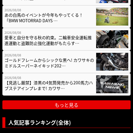
2026/08/08
あの白馬のイベントが今年もやってくる！
「BMW MOTORRAD DAYS …
2026/08/08
愛車と自分を守る秋の約束。二輪車安全運転推
進運動と盗難防止強化運動がもたらす…
2026/08/08
ゴールドフレームからシックな黒へ! カワサキの
ミドルスーパーネイキッド202…
2026/08/08
【見逃し厳禁】漆黒の4気筒発売から200馬力ハ
ブステアインプレまで! カワサ…
もっと見る
人気記事ランキング(全体)