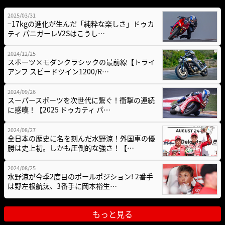
2025/03/31
−17kgの進化が生んだ「純粋な楽しさ」ドゥカ
ティ パニガーレV2Sはこうし…
2024/12/25
スポーツ×モダンクラシックの最前線【トライ
アンフ スピードツイン1200/R…
2024/09/26
スーパースポーツを次世代に繋ぐ！衝撃の連続
に感嘆！【2025 ドゥカティ パ…
2024/08/27
全日本の歴史に名を刻んだ水野涼！外国車の優
勝は史上初。しかも圧倒的な強さ！【…
2024/08/25
水野涼が今季2度目のポールポジション! 2番手
は野左根航汰、3番手に岡本裕生…
もっと見る