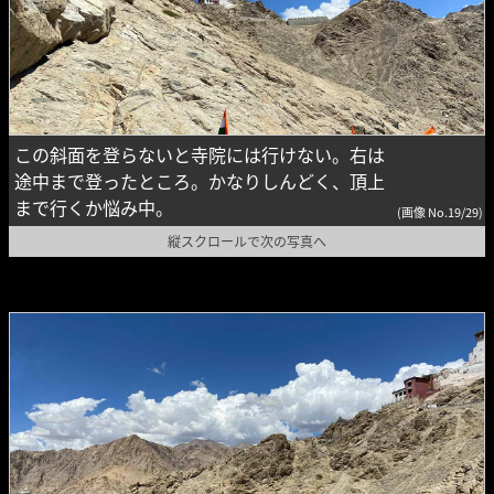
この斜面を登らないと寺院には行けない。右は
途中まで登ったところ。かなりしんどく、頂上
まで行くか悩み中。
(画像 No.19/29)
縦スクロールで次の写真へ