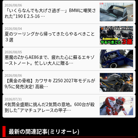
2026/08/06
「いくらなんでも大げさ過ぎ…」BMWに嘲笑さ
れた“190 E 2.5-16 …
2026/08/04
夏のツーリングから帰ってきたらやるべきこと
３選
2026/08/05
悪魔のZからAE86まで、疲れた心に蘇るエキゾ
ーストノート。忙しい大人に贈る…
2026/08/06
【黄金の骨格】カワサキ Z250 2027年モデルが
9/5に発売決定! 高級…
2026/07/31
4気筒全盛期に挑んだ2気筒の意地。600台が殺
到した”アマチュアレースの甲子…
最新の関連記事(ミリオーレ)