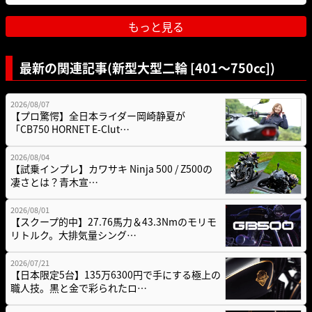
もっと見る
最新の関連記事(新型大型二輪 [401〜750cc])
2026/08/07
【プロ驚愕】全日本ライダー岡崎静夏が
「CB750 HORNET E-Clut…
2026/08/04
【試乗インプレ】カワサキ Ninja 500 / Z500の
凄さとは？青木宣…
2026/08/01
【スクープ的中】27.76馬力＆43.3Nmのモリモ
リトルク。大排気量シング…
2026/07/21
【日本限定5台】135万6300円で手にする極上の
職人技。黒と金で彩られたロ…