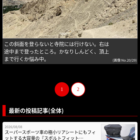
この斜面を登らないと寺院には行けない。右は
途中まで登ったところ。かなりしんどく、頂上
まで行くか悩み中。
(画像 No.20/29)
1
2
最新の投稿記事(全体)
2026/08/08
スーパースポーツ車の極小リアシートにもフィ
ットする大容量の『スポルトフィット…