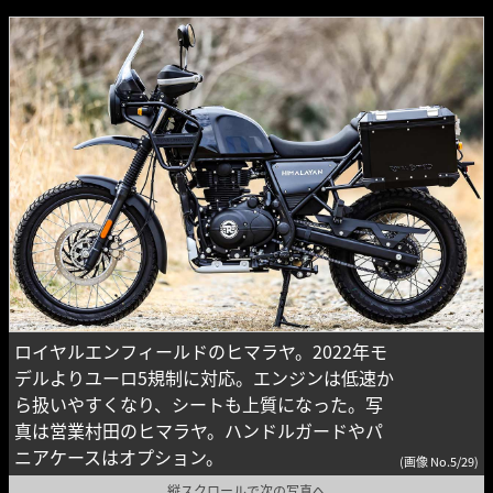
ロイヤルエンフィールドのヒマラヤ。2022年モ
デルよりユーロ5規制に対応。エンジンは低速か
ら扱いやすくなり、シートも上質になった。写
真は営業村田のヒマラヤ。ハンドルガードやパ
ニアケースはオプション。
(画像 No.5/29)
縦スクロールで次の写真へ