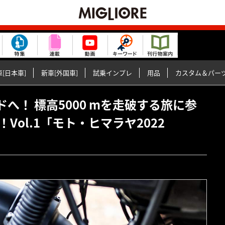
[日本車]
新車[外国車]
試乗インプレ
用品
カスタム＆パー
インドへ！ 標高5000 mを走破する旅に参
ol.1「モト・ヒマラヤ2022