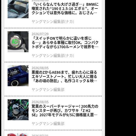
「いくらなんでも大げさ過ぎ…」BMWに
嘲笑された“190 E 2.5-16 エボⅡ”。オー
クションでは意外な価格に。おじさん達
が少年だった頃の憧れのクルマを深堀り
ヤングマシン編集部(ナカ)
2026/07/29
「スイッチONで明らかに違いを感じ
る…」あらゆる車種に取付OK。コンパク
トボディながら1700ルーメンで視界を確
保する［デイトナ・LEDフォグランプユ
ニット プレシャスレイ スモール］
ヤングマシン編集部(ナカ)
2026/08/05
悪魔のZからAE86まで、疲れた心に蘇る
エキゾーストノート。忙しい大人に贈る
「あの頃の熱狂」、名作コミック＆映画
の愛機たちが東京駅地下に期間限定で集
結！
ヤングマシン編集部
2026/08/05
驚異のスーパーチャージャー! 200馬力の
モンスターが再び。カワサキ「Z H2
SE」2027年モデルが9/5に価格据え置き
で発売
ヤングマシン編集部
2026/07/31