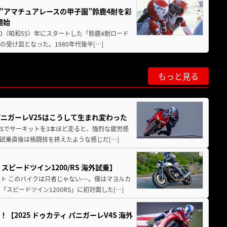
た”アマチュアレースの甲子園”鈴鹿4耐を彩
開始
80（昭和55）年にスタートした「鈴鹿4耐ロード
受け皿となった。1980年代後半[…]
もっと見る
パニガーレV2Sはこうして生まれ変わった
V4Sでサーキットを3本ほど走ると、強烈な疲労感
試乗直後は格闘技を終えたような感じだ[…]
ピードツイン1200/RS 海外試乗】
ト このバイクは只者じゃない−−。僕はマヨルカ
ピードツイン1200RS」に初対面した[…]
2025 ドゥカティ パニガーレV4S 海外