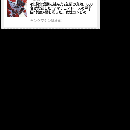
4気筒全盛期に挑んだ2気筒の意地。600
台が殺到した”アマチュアレースの甲子
園”鈴鹿4耐を彩った、女性コンビの「ス
ズキGSX400E」が特別展示開始
ヤングマシン編集部