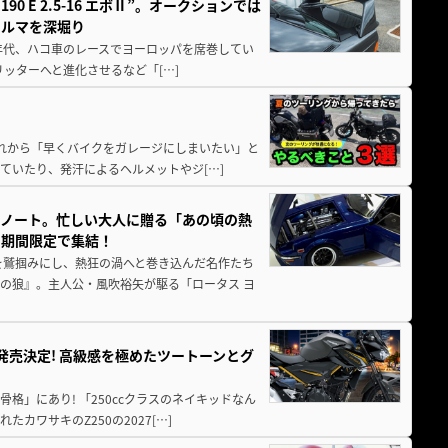
 E 2.5-16 エボⅡ”。オークションでは
クルマを深堀り
80年代、ハコ車のレースでヨーロッパを席巻してい
5リッターへと進化させるなど「[…]
と疲れから「早くバイクをガレージにしまいたい」と
ていたり、発汗によるヘルメットやジ[…]
トノート。忙しい大人に贈る「あの頃の熱
に期間限定で集結！
を鷲掴みにし、熱狂の渦へと巻き込んだ名作たち
の狼』。主人公・風吹裕矢が駆る「ロータス ヨ
5に発売決定! 高級感を極めたツートーンとグ
骨格」にあり! 「250ccクラスのネイキッドなん
ワサキのZ250の2027[…]