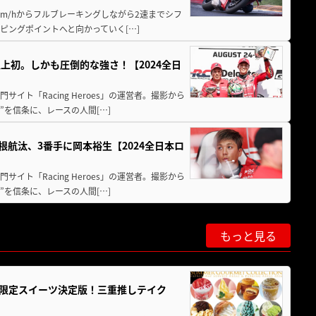
km/hからフルブレーキングしながら2速までシフ
ピングポイントへと向かっていく[…]
上初。しかも圧倒的な強さ！【2024全日
イト「Racing Heroes」の運営者。撮影から
”を信条に、レースの人間[…]
根航汰、3番手に岡本裕生【2024全日本ロ
イト「Racing Heroes」の運営者。撮影から
”を信条に、レースの人間[…]
もっと見る
メ＆限定スイーツ決定版！三重推しテイク