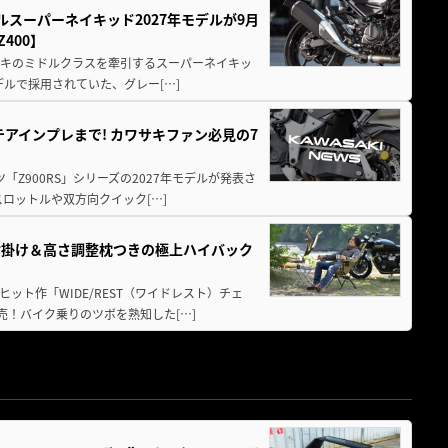
ルスーパーネイキッド2027年モデルが9月
400】
ワサキのミドルクラスを牽引するスーパーネイキッ
モデルで採用されていた、グレー[…]
テアインプレまで! カワサキファン必見の7
ツ「Z900RS」シリーズの2027年モデルが発表さ
ロットルや双方向クイック[…]
肘掛け＆高さ調整枕つきの極上ハイバック
ット作「WIDE/REST（ワイドレスト）チェ
発売！バイク乗りのツボを熟知した[…]