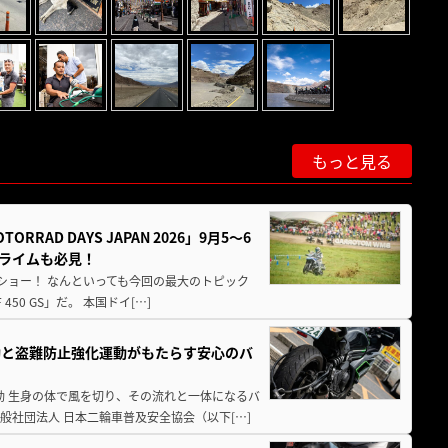
もっと見る
AD DAYS JAPAN 2026」9月5〜6
クライムも必見！
解体ショー！ なんといっても今回の最大のトピック
0 GS」だ。 本国ドイ[…]
動と盗難防止強化運動がもたらす安心のバ
動 生身の体で風を切り、その流れと一体になるバ
社団法人 日本二輪車普及安全協会（以下[…]