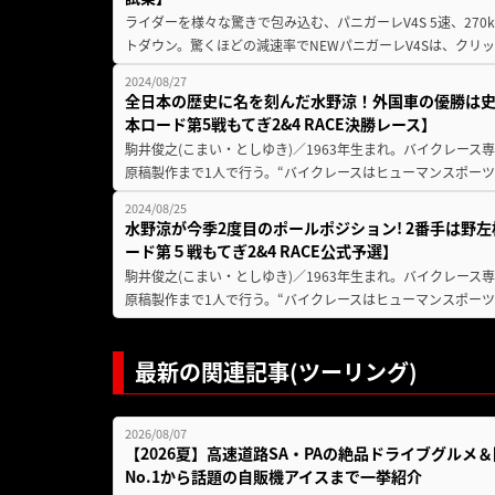
ライダーを様々な驚きで包み込む、パニガーレV4S 5速、270
トダウン。驚くほどの減速率でNEWパニガーレV4Sは、クリッ
2024/08/27
全日本の歴史に名を刻んだ水野涼！外国車の優勝は史
本ロード第5戦もてぎ2&4 RACE決勝レース】
駒井俊之(こまい・としゆき)／1963年生まれ。バイクレース専門サ
原稿製作まで1人で行う。“バイクレースはヒューマンスポーツ
2024/08/25
水野涼が今季2度目のポールポジション! 2番手は野左
ード第５戦もてぎ2&4 RACE公式予選】
駒井俊之(こまい・としゆき)／1963年生まれ。バイクレース専門サ
原稿製作まで1人で行う。“バイクレースはヒューマンスポーツ
最新の関連記事(ツーリング)
2026/08/07
【2026夏】高速道路SA・PAの絶品ドライブグル
No.1から話題の自販機アイスまで一挙紹介