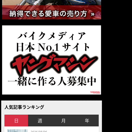
人気記事ランキング
日
週
月
年
2026/08/06