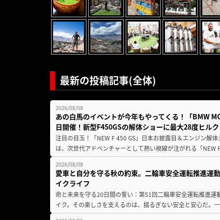
最新の投稿記事(全体)
2026/08/08
あの白馬のイベントが今年もやってくる！「BMW MOTORR
日開催！新型F450GSの解体ショーに最大28度ヒル
注目の目玉！「NEW F 450 GS」日本お披露目＆エンジン
は、次世代アドベンチャーとして熱い視線が注がれる「NEW F 45
2026/08/08
愛車と自分を守る秋の約束。二輪車安全運転推進運
イクライフ
命と未来を守る20日間の誓い：第51回二輪車安全運転推進運
イク。その楽しさを支えるのは、揺るぎない安全と安心だ。一般