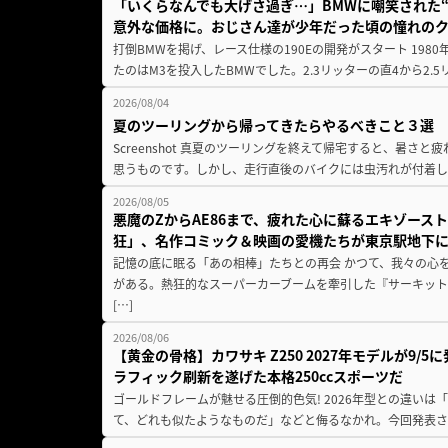
「いくらなんでも大げさ過ぎ…」BMWに嘲笑された“190
意外な価格に。おじさん達が少年だった頃の憧れの
打倒BMWを掲げ、レース仕様の190Eの開発がスタート 19
たのはM3を投入したBMWでした。2.3リッターの直4から2.
2026/08/04
夏のツーリングから帰ってきたらやるべきこと３選
Screenshot 真夏のツーリングを終えて帰宅すると、暑さ
思うものです。しかし、走行直後のバイクには虫汚れが付着し
2026/08/05
悪魔のZからAE86まで、疲れた心に蘇るエキゾース
狂」、名作コミック＆映画の愛機たちが東京駅地下
記憶の底に眠る「あの相棒」たちとの再会 かつて、我々の心
がある。熱狂的なスーパーカーブームを牽引した『サーキット
[…]
2026/08/06
【黄金の骨格】カワサキ Z250 2027年モデルが9/
ラフィック刷新を遂げた本格250ccスポーツだ
ゴールドフレームが魅せる圧倒的色気! 2026年型との違いは「
て、どれも似たようなものだ」などと侮るなかれ。今回発表されたカ