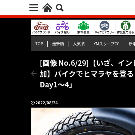
TOP
最新順
人気順
YMスクープCG
新車
[画像 No.6/29]【いざ、
加】バイクでヒマラヤを登る！V
Day1〜4」
2022/08/24