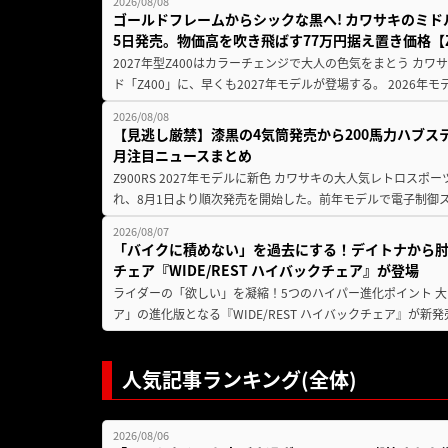
2026/08/08
ゴールドフレームからシックな黒へ! カワサキのミド
5日発売。物価高を吹き飛ばす77万円据え置き価格【Z
2027年型Z400はカラーチェンジで大人の色気をまとう カ
ド「Z400」に、早くも2027年モデルが登場する。 2026年
2026/08/08
【見逃し厳禁】漆黒の4気筒発売から200馬力ハブス
月注目ニュースまとめ
Z900RS 2027年モデルに新色 カワサキの大人気レトロスポー
れ、8月1日より順次発売を開始した。前年モデルで電子制御ス
2026/08/07
「バイクに積めない」を過去にする！デイトナから
チェア『WIDE/REST ハイバックチェア』が登場
ライダーの「欲しい」を凝縮！5つのハイパー進化ポイント 大ヒ
ア」の進化版となる『WIDE/REST ハイバックチェア』が新
人気記事ランキング(全体)
2026/08/06