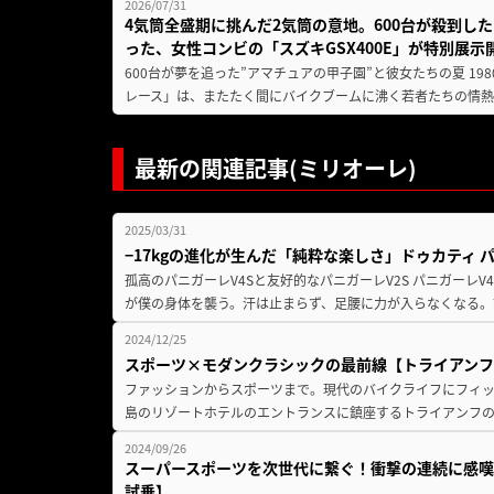
2026/07/31
4気筒全盛期に挑んだ2気筒の意地。600台が殺到し
った、女性コンビの「スズキGSX400E」が特別展示
600台が夢を追った”アマチュアの甲子園”と彼女たちの夏 19
レース」は、またたく間にバイクブームに沸く若者たちの情熱の
最新の関連記事(ミリオーレ)
2025/03/31
−17kgの進化が生んだ「純粋な楽しさ」ドゥカティ 
孤高のパニガーレV4Sと友好的なパニガーレV2S パニガーレ
が僕の身体を襲う。汗は止まらず、足腰に力が入らなくなる。
2024/12/25
スポーツ×モダンクラシックの最前線【トライアンフ ス
ファッションからスポーツまで。現代のバイクライフにフィッ
島のリゾートホテルのエントランスに鎮座するトライアンフの「ス
2024/09/26
スーパースポーツを次世代に繋ぐ！衝撃の連続に感嘆！【
試乗】