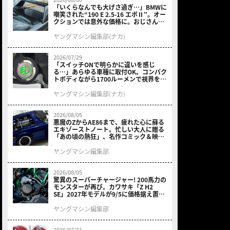
「いくらなんでも大げさ過ぎ…」BMWに
嘲笑された“190 E 2.5-16 エボⅡ”。オー
クションでは意外な価格に。おじさん達
が少年だった頃の憧れのクルマを深堀り
ヤングマシン編集部(ナカ)
2026/07/29
「スイッチONで明らかに違いを感じ
る…」あらゆる車種に取付OK。コンパク
トボディながら1700ルーメンで視界を確
保する［デイトナ・LEDフォグランプユ
ニット プレシャスレイ スモール］
ヤングマシン編集部(ナカ)
2026/08/05
悪魔のZからAE86まで、疲れた心に蘇る
エキゾーストノート。忙しい大人に贈る
「あの頃の熱狂」、名作コミック＆映画
の愛機たちが東京駅地下に期間限定で集
結！
ヤングマシン編集部
2026/08/05
驚異のスーパーチャージャー! 200馬力の
モンスターが再び。カワサキ「Z H2
SE」2027年モデルが9/5に価格据え置き
で発売
ヤングマシン編集部
2026/07/31