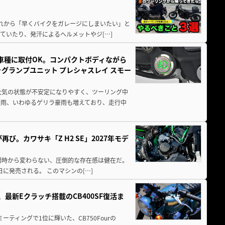
と疲れから「早くバイクをガレージにしまいたい」と
ていたり、発汗によるヘルメットやジ[…]
車種に取付OK。コンパクトボディながら
ォグランプユニット プレシャスレイ スモー
大気の状態が不安定になりやすく、ツーリング中
大雨、いわゆるゲリラ豪雨も増えており、走行中
び。カワサキ「Z H2 SE」2027年モデ
場時から変わらない、圧倒的な存在感は健在だ。
5日に発売される。 このマシンの[…]
最新Eクラッチ搭載のCB400SF復活ま
ミーティングで1位に輝いた、CB750Fourの