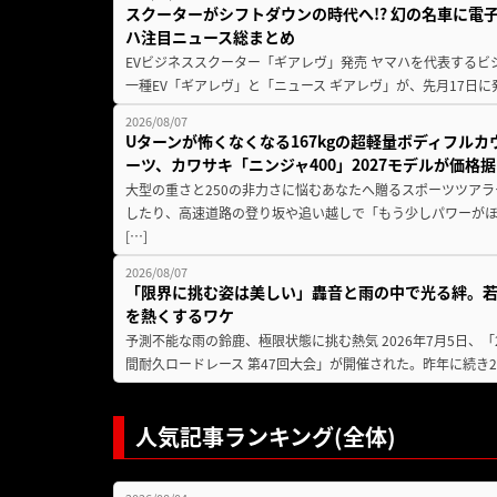
スクーターがシフトダウンの時代へ!? 幻の名車に電
ハ注目ニュース総まとめ
EVビジネススクーター「ギアレヴ」発売 ヤマハを代表するビ
一種EV「ギアレヴ」と「ニュース ギアレヴ」が、先月17日に
2026/08/07
Uターンが怖くなくなる167kgの超軽量ボディフルカ
ーツ、カワサキ「ニンジャ400」2027モデルが価格据
大型の重さと250の非力さに悩むあなたへ贈るスポーツツアラ
したり、高速道路の登り坂や追い越しで「もう少しパワーが
[…]
2026/08/07
「限界に挑む姿は美しい」轟音と雨の中で光る絆。若
を熱くするワケ
予測不能な雨の鈴鹿、極限状態に挑む熱気 2026年7月5日、「20
間耐久ロードレース 第47回大会」が開催された。昨年に続き2
人気記事ランキング(全体)