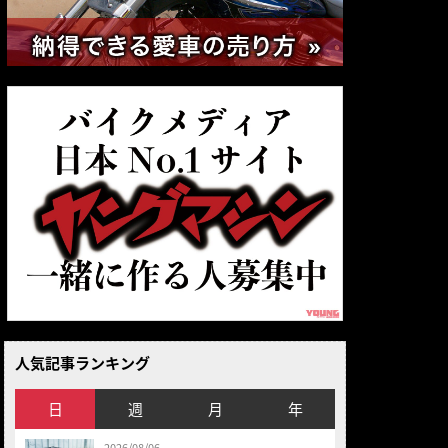
人気記事ランキング
日
週
月
年
2026/08/06