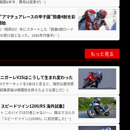
期間4年半、費用は実車が[…]
た”アマチュアレースの甲子園”鈴鹿4耐を彩
開始
80（昭和55）年にスタートした「鈴鹿4耐ロード
受け皿となった。1980年代後半[…]
もっと見る
パニガーレV2Sはこうして生まれ変わった
V4Sでサーキットを3本ほど走ると、強烈な疲労感
試乗直後は格闘技を終えたような感じだ[…]
ピードツイン1200/RS 海外試乗】
ト このバイクは只者じゃない−−。僕はマヨルカ
ピードツイン1200RS」に初対面した[…]