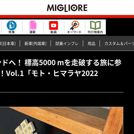
[日本車]
新車[外国車]
試乗インプレ
用品
カスタム＆パー
インドへ！ 標高5000 mを走破する旅に参
ol.1「モト・ヒマラヤ2022