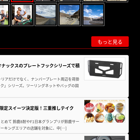
もっと見る
！タナックスのプレートフックシリーズで積
ャリアだけでなく、ナンバープレート周辺を荷掛
ック」シリーズ。ツーリングネットやバッグの固
メ＆限定スイーツ決定版！三重推しテイク
もまとめて 鈴鹿8耐やF1日本グランプリが鈴鹿サー
ーキングエリアの店舗を対象に、中[…]