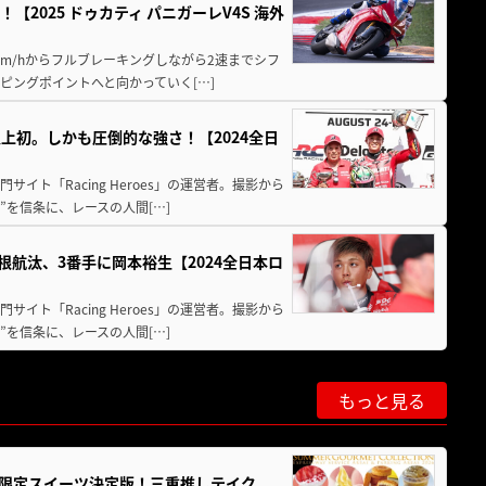
2025 ドゥカティ パニガーレV4S 海外
km/hからフルブレーキングしながら2速までシフ
ピングポイントへと向かっていく[…]
上初。しかも圧倒的な強さ！【2024全日
イト「Racing Heroes」の運営者。撮影から
”を信条に、レースの人間[…]
根航汰、3番手に岡本裕生【2024全日本ロ
イト「Racing Heroes」の運営者。撮影から
”を信条に、レースの人間[…]
もっと見る
メ＆限定スイーツ決定版！三重推しテイク