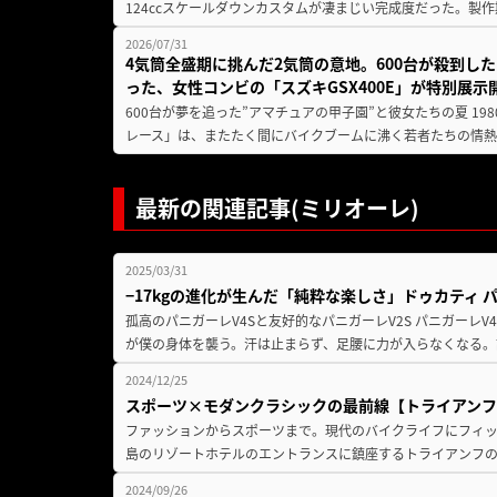
124ccスケールダウンカスタムが凄まじい完成度だった。製作
2026/07/31
4気筒全盛期に挑んだ2気筒の意地。600台が殺到し
った、女性コンビの「スズキGSX400E」が特別展示
600台が夢を追った”アマチュアの甲子園”と彼女たちの夏 19
レース」は、またたく間にバイクブームに沸く若者たちの情熱の
最新の関連記事(ミリオーレ)
2025/03/31
−17kgの進化が生んだ「純粋な楽しさ」ドゥカティ 
孤高のパニガーレV4Sと友好的なパニガーレV2S パニガーレ
が僕の身体を襲う。汗は止まらず、足腰に力が入らなくなる。
2024/12/25
スポーツ×モダンクラシックの最前線【トライアンフ ス
ファッションからスポーツまで。現代のバイクライフにフィッ
島のリゾートホテルのエントランスに鎮座するトライアンフの「ス
2024/09/26