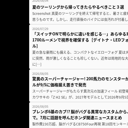
2026/08/04
夏のツーリングから帰ってきたらやるべきこと３選
Screenshot 真夏のツーリングを終えて帰宅すると、暑さ
思うものです。しかし、走行直後のバイクには虫汚れが付着し
2026/07/29
「スイッチONで明らかに違いを感じる…」あらゆる
1700ルーメンで視界を確保する［デイトナ・LEDフ
ル］
夏の急な豪雨にも備える、コンパクトなイエローフォグ 夏は
に突然、雨が激しくなることも珍しくない。近年は局地的な
に[…]
2026/08/05
驚異のスーパーチャージャー! 200馬力のモンスターが再
ルが9/5に価格据え置きで発売
スーパーチャージャーがもたらす異次元の加速フィール 初登
カワサキの「Z H2 SE」が、2027年モデルとして2026年9月
2026/08/05
ブレンボ6基のカブ!? 脳がバグる異常なカスタムから、
で。7月に話題を呼んだホンダ関連ニュースまとめ
製作費230万超、脳がバグるCB750Four再現 第18回モンキー