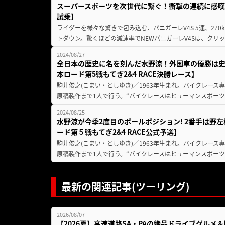
スーパースポーツを次世代に繋ぐ！衝撃の連続に感嘆！【
試乗】
ライダーを様々な驚きで包み込む、パニガーレV4S 5速、270
トダウン。驚くほどの減速率でNEWパニガーレV4Sは、クリッ
2024/08/27
全日本の歴史に名を刻んだ水野涼！外国車の優勝は史
本ロード第5戦もてぎ2&4 RACE決勝レース】
駒井俊之(こまい・としゆき)／1963年生まれ。バイクレース専門サ
原稿製作まで1人で行う。“バイクレースはヒューマンスポーツ
2024/08/25
水野涼が今季2度目のポールポジション! 2番手は野左
ード第５戦もてぎ2&4 RACE公式予選】
駒井俊之(こまい・としゆき)／1963年生まれ。バイクレース専門サ
原稿製作まで1人で行う。“バイクレースはヒューマンスポーツ
最新の関連記事(ツーリング)
2026/08/07
【2026夏】高速道路SA・PAの絶品ドライブグル