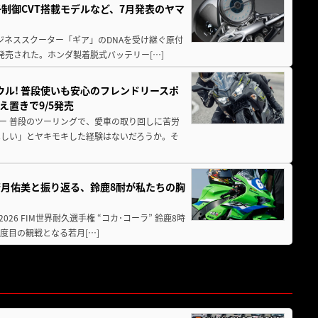
子制御CVT搭載モデルなど、7月発表のヤマ
ジネススクーター「ギア」のDNAを受け継ぐ原付
発売された。ホンダ製着脱式バッテリー[…]
ウル! 普段使いも安心のフレンドリースポ
え置きで9/5発売
ー 普段のツーリングで、愛車の取り回しに苦労
ほしい」とヤキモキした経験はないだろうか。そ
月佑美と振り返る、鈴鹿8耐が私たちの胸
26 FIM世界耐久選手権 “コカ･コーラ” 鈴鹿8時
度目の観戦となる若月[…]