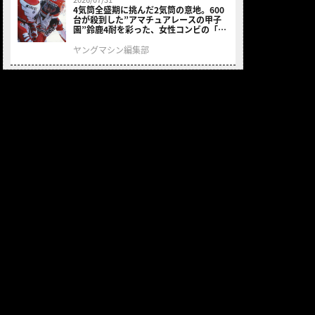
4気筒全盛期に挑んだ2気筒の意地。600
台が殺到した”アマチュアレースの甲子
園”鈴鹿4耐を彩った、女性コンビの「ス
ズキGSX400E」が特別展示開始
ヤングマシン編集部