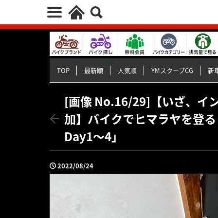
TOP
最新順
人気順
YMスクープCG
新車
[画像 No.16/29]【いざ、
加】バイクでヒマラヤを登る！V
Day1〜4」
2022/08/24