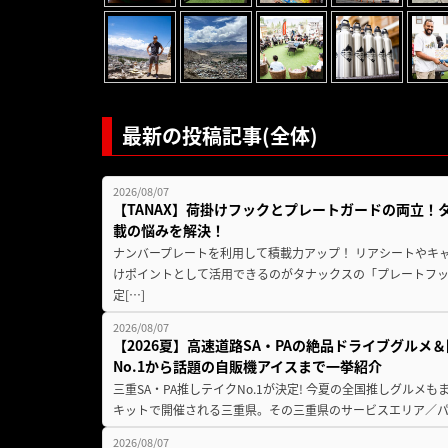
最新の投稿記事(全体)
2026/08/07
【TANAX】荷掛けフックとプレートガードの両立
載の悩みを解決！
ナンバープレートを利用して積載力アップ！ リアシートやキ
けポイントとして活用できるのがタナックスの「プレートフ
定[…]
2026/08/07
【2026夏】高速道路SA・PAの絶品ドライブグル
No.1から話題の自販機アイスまで一挙紹介
三重SA・PA推しテイクNo.1が決定! 今夏の全国推しグルメ
キットで開催される三重県。その三重県のサービスエリア／パ
2026/08/07