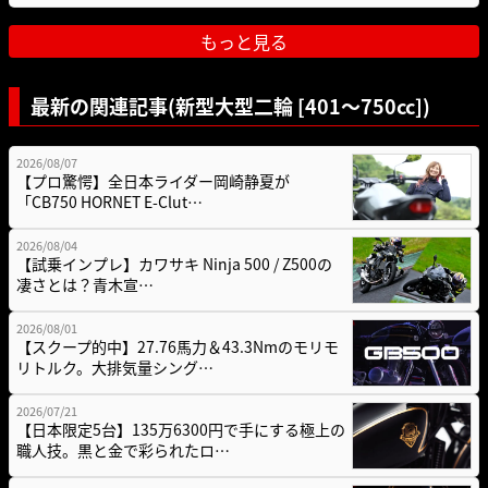
もっと見る
最新の関連記事(新型大型二輪 [401〜750cc])
2026/08/07
【プロ驚愕】全日本ライダー岡崎静夏が
「CB750 HORNET E-Clut…
2026/08/04
【試乗インプレ】カワサキ Ninja 500 / Z500の
凄さとは？青木宣…
2026/08/01
【スクープ的中】27.76馬力＆43.3Nmのモリモ
リトルク。大排気量シング…
2026/07/21
【日本限定5台】135万6300円で手にする極上の
職人技。黒と金で彩られたロ…