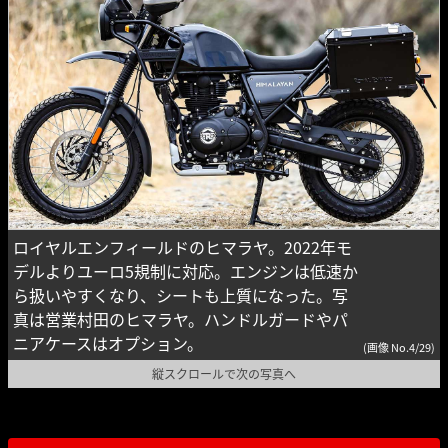
ロイヤルエンフィールドのヒマラヤ。2022年モ
デルよりユーロ5規制に対応。エンジンは低速か
ら扱いやすくなり、シートも上質になった。写
真は営業村田のヒマラヤ。ハンドルガードやパ
ニアケースはオプション。
(画像 No.4/29)
縦スクロールで次の写真へ