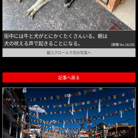
街中には牛と犬がとにかくたくさんいる。朝は
犬の吠える声で起きることになる。
(画像 No.16/29)
縦スクロールで次の写真へ
記事へ戻る