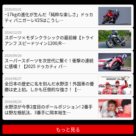
2025/03/31
−17kgの進化が生んだ「純粋な楽しさ」ドゥカ
ティ パニガーレV2Sはこうし…
2024/12/25
スポーツ×モダンクラシックの最前線【トライ
アンフ スピードツイン1200/R…
2024/09/26
スーパースポーツを次世代に繋ぐ！衝撃の連続
に感嘆！【2025 ドゥカティ パ…
2024/08/27
全日本の歴史に名を刻んだ水野涼！外国車の優
勝は史上初。しかも圧倒的な強さ！【…
2024/08/25
水野涼が今季2度目のポールポジション! 2番手
は野左根航汰、3番手に岡本裕生…
もっと見る