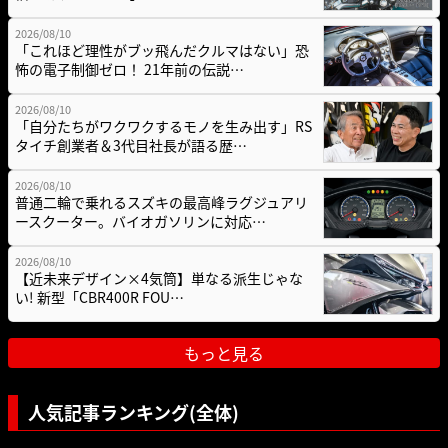
2026/08/10
「これほど理性がブッ飛んだクルマはない」恐
怖の電子制御ゼロ！ 21年前の伝説…
2026/08/10
「自分たちがワクワクするモノを生み出す」RS
タイチ創業者＆3代目社長が語る歴…
2026/08/10
普通二輪で乗れるスズキの最高峰ラグジュアリ
ースクーター。バイオガソリンに対応…
2026/08/10
【近未来デザイン×4気筒】単なる派生じゃな
い! 新型「CBR400R FOU…
もっと見る
人気記事ランキング(全体)