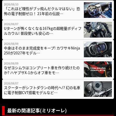
2026/08/10
「これほど理性がブッ飛んだクルマはない」恐
怖の電子制御ゼロ！ 21年前の伝説…
2026/08/07
Uターンが怖くなくなる167kgの超軽量ボディフ
ルカウル! 普段使いも安心の…
2026/08/09
中身はそのまま完成度をキープ! カワサキNinja
250が2027年モデル…
2026/08/09
なぜヨシムラはコンプリート車を作り続けたの
か? ハヤブサX-1からオフ車をモ…
2026/08/07
スクーターがシフトダウンの時代へ!? 幻の名車
に電子制御CVT搭載モデルなど…
最新の関連記事(ミリオーレ)