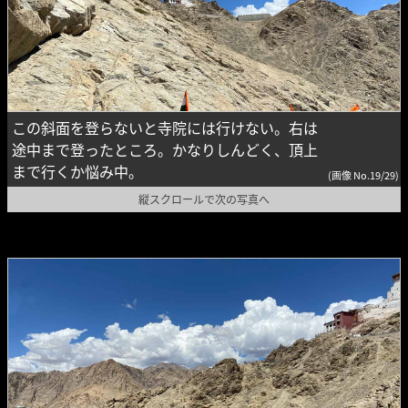
この斜面を登らないと寺院には行けない。右は
途中まで登ったところ。かなりしんどく、頂上
まで行くか悩み中。
(画像 No.19/29)
縦スクロールで次の写真へ