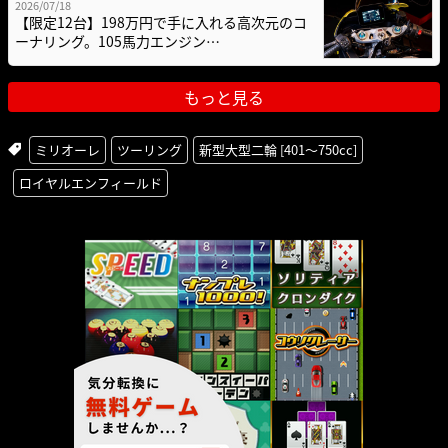
2026/07/18
【限定12台】198万円で手に入れる高次元のコ
ーナリング。105馬力エンジン…
もっと見る
ミリオーレ
ツーリング
新型大型二輪 [401〜750cc]
ロイヤルエンフィールド