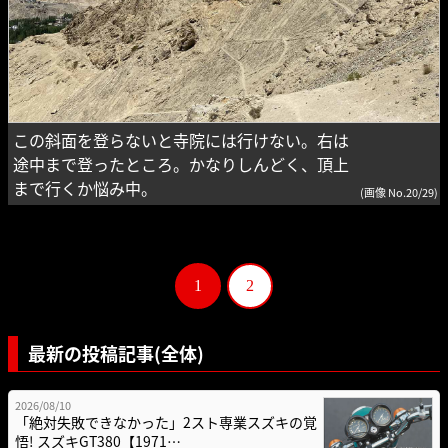
この斜面を登らないと寺院には行けない。右は
途中まで登ったところ。かなりしんどく、頂上
まで行くか悩み中。
(画像 No.20/29)
1
2
最新の投稿記事(全体)
2026/08/10
「絶対失敗できなかった」2スト専業スズキの覚
悟! スズキGT380【1971…