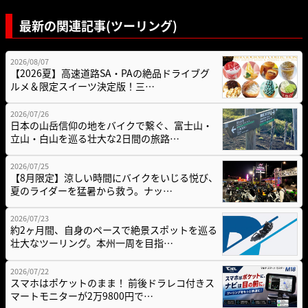
最新の関連記事(ツーリング)
2026/08/07
【2026夏】高速道路SA・PAの絶品ドライブグ
ルメ＆限定スイーツ決定版！三…
2026/07/26
日本の山岳信仰の地をバイクで繋ぐ、富士山・
立山・白山を巡る壮大な2日間の旅路…
2026/07/25
【8月限定】涼しい時間にバイクをいじる悦び、
夏のライダーを猛暑から救う。ナッ…
2026/07/23
約2ヶ月間、自身のペースで絶景スポットを巡る
壮大なツーリング。本州一周を目指…
2026/07/22
スマホはポケットのまま！ 前後ドラレコ付きス
マートモニターが2万9800円で…