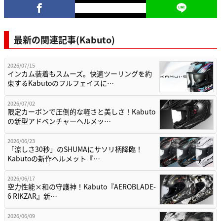
最新の関連記事(Kabuto)
2026/07/15
インカム装着もスムーズ。快適ツーリングを約
束するKabutoのフルフェイスに…
2026/07/02
限定カーボンで圧倒的な軽さと美しさ！Kabuto
の新型アドベンチャーヘルメッ…
2026/06/23
「涼しさ30秒」のSHUMAにサソリ柄降臨！
Kabutoの新作ヘルメット『…
2026/06/17
空力性能×和の守護神！Kabuto『AEROBLADE-
6 RIKZAR』新…
2026/06/09