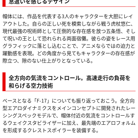
息遣いを感じるデザイン
帽体には、作品を代表する3人のキャラクターを大胆にレイ
アウトした。自らの正しい死を模索しながら戦う虎杖悠仁、
現代最強の呪術師として圧倒的な存在感を放つ五条悟、そし
て呪いの王として恐れられる両面宿儺。彼らの姿をレース用
グラフィックに落とし込むことで、アニメならではの迫力と
躍動感を表現。どの角度から見てもキャラクターの存在感が
際立つ、隙のない仕上がりとなっている。
全方向の気流をコントロール。高速走行の負荷を
和らげる空力技術
ベースとなる「F-17」についても振り返っておこう。全方向
型エアロダイナミクスをメインコンセプトに開発されたレー
シングスペックモデルで、帽体付近の気流をコントロールす
るウェイクスタビライザーに加え、最先端のエアロフォルム
を形成するクレストスポイラーを装備する。