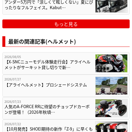
アンダー5万円で「涼しくて眩しくない」夏にぴ
ったりなフルフェイス。Kabut…
もっと見る
最新の関連記事(ヘルメット)
2026/08/05
【X-SNCニューモデル体験走行会】アライヘル
メットがサーキット貸し切りで新…
2026/07/27
【アライヘルメット】プロシェードシステム
2026/07/23
人気のA-FORCE RRに待望のチョップドカーボ
ンが登場！（2026年秋頃…
2026/07/22
【10月発売】SHOEI期待の新作「Z-9」に早くも