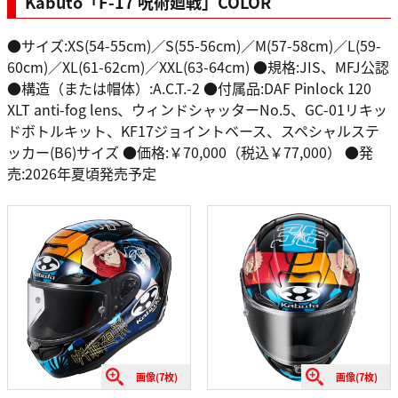
Kabuto「F-17 呪術廻戦」COLOR
●サイズ:XS(54-55cm)／S(55-56cm)／M(57-58cm)／L(59-
60cm)／XL(61-62cm)／XXL(63-64cm) ●規格:JIS、MFJ公認
●構造（または帽体）:A.C.T.-2 ●付属品:DAF Pinlock 120
XLT anti-fog lens、ウィンドシャッターNo.5、GC-01リキッ
ドボトルキット、KF17ジョイントベース、スペシャルステ
ッカー(B6)サイズ ●価格:￥70,000（税込￥77,000） ●発
売:2026年夏頃発売予定
画像(7枚)
画像(7枚)