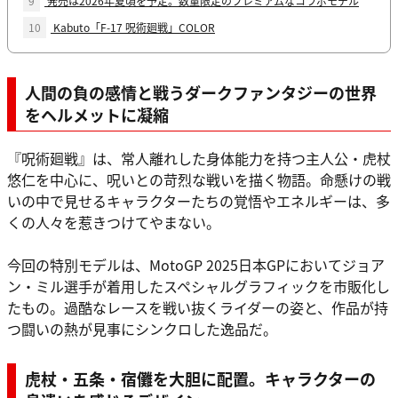
9
発売は2026年夏頃を予定。数量限定のプレミアムなコラボモデル
10
Kabuto「F-17 呪術廻戦」COLOR
人間の負の感情と戦うダークファンタジーの世界
をヘルメットに凝縮
『呪術廻戦』は、常人離れした身体能力を持つ主人公・虎杖
悠仁を中心に、呪いとの苛烈な戦いを描く物語。命懸けの戦
いの中で見せるキャラクターたちの覚悟やエネルギーは、多
くの人々を惹きつけてやまない。
今回の特別モデルは、MotoGP 2025日本GPにおいてジョア
ン・ミル選手が着用したスペシャルグラフィックを市販化し
たもの。過酷なレースを戦い抜くライダーの姿と、作品が持
つ闘いの熱が見事にシンクロした逸品だ。
虎杖・五条・宿儺を大胆に配置。キャラクターの