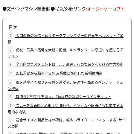
●文:ヤングマシン編集部 ●写真/外部リンク:
オージーケーカブト
目次
1
人間の負の感情と戦うダークファンタジーの世界をヘルメットに凝
縮
2
虎杖・五条・宿儺を大胆に配置。キャラクターの息遣いを感じるデ
ザイン
3
全方向の気流をコントロール。高速走行の負荷を和らげる空力技術
4
回転運動から脳を守るMips搭載と進化した新帽体構造
5
風を効率よく取り込み熱を逃がす。快適性を高めるベンチレーショ
ン機構
6
操作性と密閉性を両立。2軸構成の新型シールドラチェット
7
スムーズな着脱と心地よい肌触り。インカムや眼鏡にも対応する実
用的な内装
8
適合サイズと製品仕様の確認。幅広いライダーにフィットする6サイ
ズ展開