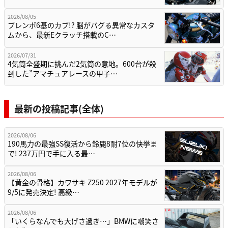
2026/08/05
ブレンボ6基のカブ!? 脳がバグる異常なカスタ
ムから、最新Eクラッチ搭載のC…
2026/07/31
4気筒全盛期に挑んだ2気筒の意地。600台が殺
到した”アマチュアレースの甲子…
最新の投稿記事(全体)
2026/08/06
190馬力の最強SS復活から鈴鹿8耐7位の快挙ま
で! 237万円で手に入る最…
2026/08/06
【黄金の骨格】カワサキ Z250 2027年モデルが
9/5に発売決定! 高級…
2026/08/06
「いくらなんでも大げさ過ぎ…」BMWに嘲笑さ