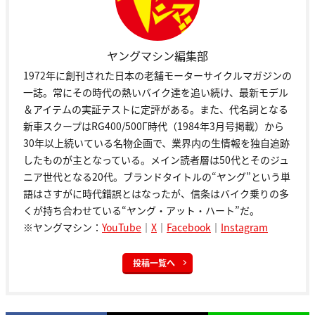
ヤングマシン編集部
1972年に創刊された日本の老舗モーターサイクルマガジンの
一誌。常にその時代の熱いバイク達を追い続け、最新モデル
＆アイテムの実証テストに定評がある。また、代名詞となる
新車スクープはRG400/500Γ時代（1984年3月号掲載）から
30年以上続いている名物企画で、業界内の生情報を独自追跡
したものが主となっている。メイン読者層は50代とそのジュ
ニア世代となる20代。ブランドタイトルの“ヤング”という単
語はさすがに時代錯誤とはなったが、信条はバイク乗りの多
くが持ち合わせている“ヤング・アット・ハート”だ。
※ヤングマシン：
YouTube
｜
X
｜
Facebook
｜
Instagram
投稿一覧へ