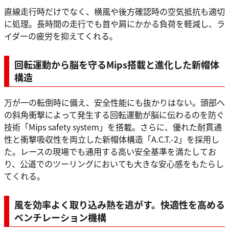
直線走行時だけでなく、横風や後方確認時の空気抵抗も適切
に処理。長時間の走行でも首や肩にかかる負荷を軽減し、ラ
イダーの疲労を抑えてくれる。
回転運動から脳を守るMips搭載と進化した新帽体
構造
万が一の転倒時に備え、安全性能にも抜かりはない。頭部へ
の斜角衝撃によって発生する回転運動が脳に伝わるのを防ぐ
技術「Mips safety system」を搭載。さらに、優れた耐貫通
性と衝撃吸収性を両立した新帽体構造「A.C.T.-2」を採用し
た。レースの現場でも通用する高い安全基準を満たしてお
り、公道でのツーリングにおいても大きな安心感をもたらし
てくれる。
風を効率よく取り込み熱を逃がす。快適性を高める
ベンチレーション機構