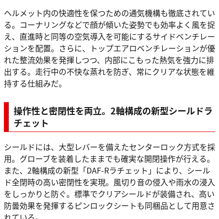
ヘルメット内の快適性を保つための通気機構も徹底されてい
る。コーナリングなどで顔が傾いた姿勢でも効率よく風を捉
え、直進時と同等の空気導入を可能にするサイドベンチレー
ションを配置。さらに、トップエアロベンチレーションが優
れた整流効果を発揮しつつ、内部にこもった熱気を強力に排
出する。走行中の不快な蒸れを防ぎ、常にクリアな状態を維
持する仕組みだ。
操作性と密閉性を両立。2軸構成の新型シールドラ
チェット
シールドには、大型レバーを備えたセンターロック方式を採
用。グローブを装着したままでも確実な開閉操作が行える。
また、2軸構成の新型「DAF-Rラチェット」により、シール
ド全閉時の高い密閉性を実現。風切り音の侵入や雨水の浸入
をしっかりと防ぐ。標準でクリアシールドが装備され、高い
防曇効果を発揮するピンロックシートも同梱品として用意さ
れている。