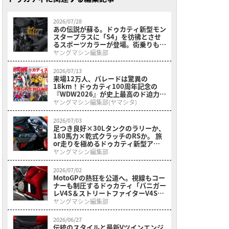
2026/07/28
あの伝説が蘇る。ドゥカティ新型モン
スタープラスに「S4」を彷彿とさせ
るスポーツカラーが登場。街乗りも峠
も思いのままに操れる175kgの超軽
ヤングマシン編集部
量ボディ!
2026/07/13
来場12万人、パレードは驚異の
18km！ドゥカティ100周年記念の
『WDW2026』が史上最高のド迫力
【マルケス、バニャイア、ストーナー
ヤングマシン編集部(ヤマシタ)
も】
2026/07/03
足つき良好×30Lタンクのラリーか、
180馬力×乾式クラッチのRSか。 旅
or走りを極めるドゥカティ新型アド
ベンチャー「ムルティストラーダ
ヤングマシン編集部
V4」シリーズ2026年モデルがいよい
よ日本上陸
2026/07/02
MotoGPの熱狂を公道へ。視線もコー
ナーも制圧するドゥカティ「パニガー
レV4S＆ストリートファイターV4S」
コルセ仕様が登場
ヤングマシン編集部
2026/06/27
伝統のスタイルと最新Vツインエンジ