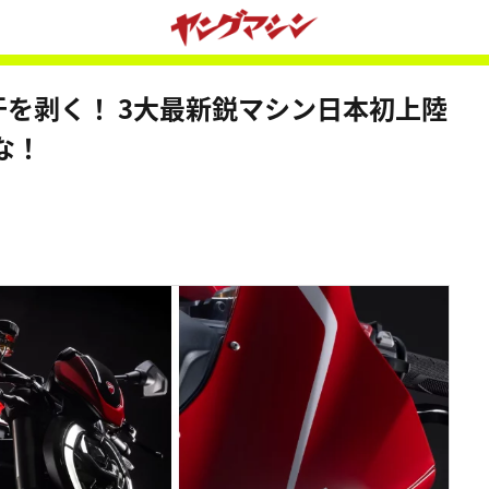
牙を剥く！ 3大最新鋭マシン日本初上陸
な！