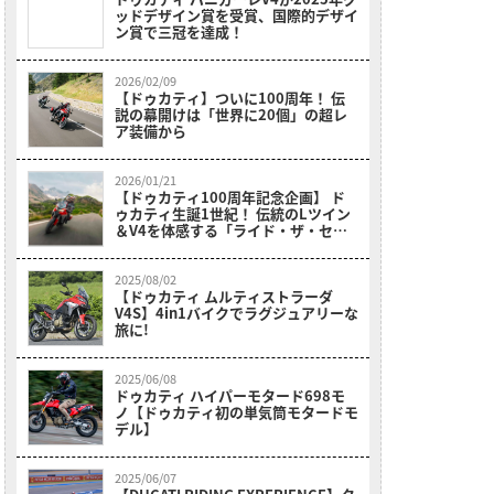
ッドデザイン賞を受賞、国際的デザイ
ン賞で三冠を達成！
2026/02/09
【ドゥカティ】ついに100周年！ 伝
説の幕開けは「世界に20個」の超レ
ア装備から
2026/01/21
【ドゥカティ100周年記念企画】 ド
ゥカティ生誕1世紀！ 伝統のLツイン
＆V4を体感する「ライド・ザ・セン
チュリーフェア」が開催中だ！
2025/08/02
【ドゥカティ ムルティストラーダ
V4S】4in1バイクでラグジュアリーな
旅に!
2025/06/08
ドゥカティ ハイパーモタード698モ
ノ【ドゥカティ初の単気筒モタードモ
デル】
2025/06/07