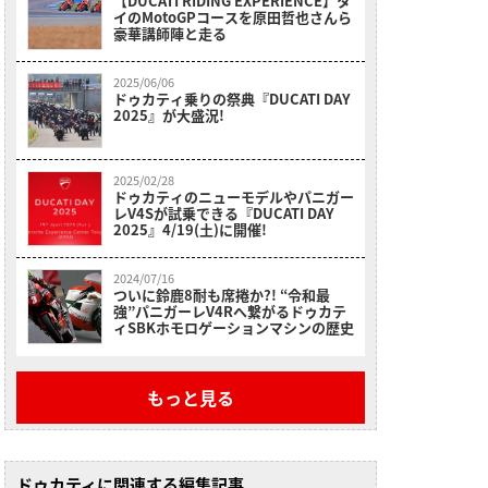
【DUCATI RIDING EXPERIENCE】タ
イのMotoGPコースを原田哲也さんら
豪華講師陣と走る
2025/06/06
ドゥカティ乗りの祭典『DUCATI DAY
2025』が大盛況!
2025/02/28
ドゥカティのニューモデルやパニガー
レV4Sが試乗できる『DUCATI DAY
2025』4/19(土)に開催!
2024/07/16
ついに鈴鹿8耐も席捲か?! “令和最
強”パニガーレV4Rへ繋がるドゥカテ
ィSBKホモロゲーションマシンの歴史
もっと見る
ドゥカティに関連する編集記事