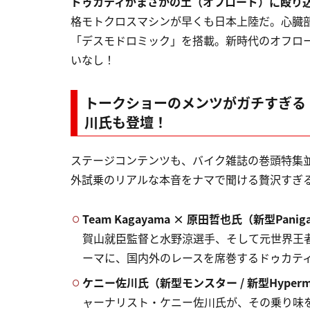
ドゥカティがまさかの土（オフロード）に殴り
格モトクロスマシンが早くも日本上陸だ。心臓
「デスモドロミック」を搭載。新時代のオフロ
いなし！
トークショーのメンツがガチすぎる！ 
川氏も登壇！
ステージコンテンツも、バイク雑誌の巻頭特集
外試乗のリアルな本音をナマで聞ける贅沢すぎ
Team Kagayama × 原田哲也氏（新型Panigal
賀山就臣監督と水野涼選手、そして元世界王者
ーマに、国内外のレースを席巻するドゥカテ
ケニー佐川氏（新型モンスター / 新型Hypermot
ャーナリスト・ケニー佐川氏が、その乗り味