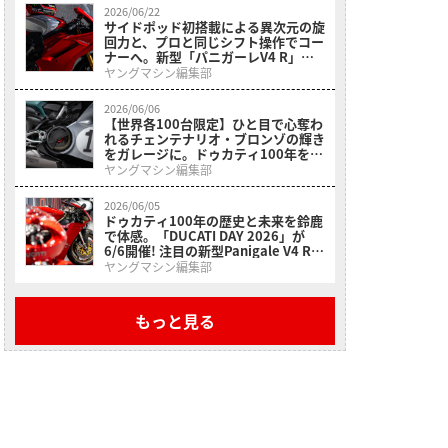
2026/06/22
サイドポッド初搭載による異次元の旋
回力と、プロと同じシフト操作でコー
ナーへ。新型「パニガーレV4 R」の
555万円に隠された本気の造り込み
ヤングマシン編集部
【新型発売】
2026/06/06
【世界各100台限定】ひと目で心奪わ
れるチェンテナリオ・ブロンゾの輝き
をガレージに。ドゥカティ100年を象
徴する10の宝石「Collezione 100」
ヤングマシン編集部
コレクションが登場
2026/06/05
ドゥカティ100年の歴史と未来を鈴鹿
で体感。「DUCATI DAY 2026」が
6/6開催! 注目の新型Panigale V4 Rな
ど3モデルは日本初公開
ヤングマシン編集部
もっと見る