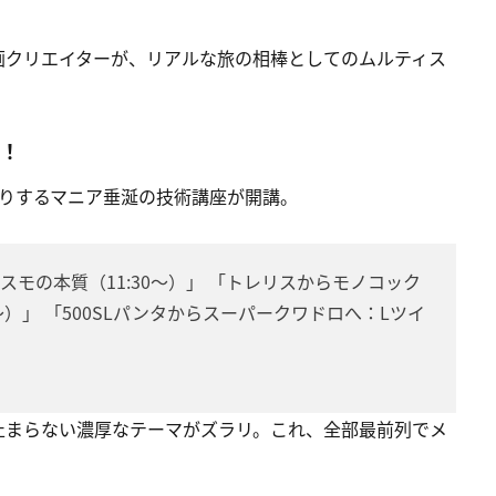
画クリエイターが、リアルな旅の相棒としてのムルティス
ク！
深掘りするマニア垂涎の技術講座が開講。
スモの本質（11:30〜）」 「トレリスからモノコック
〜）」 「500SLパンタからスーパークワドロへ：Lツイ
止まらない濃厚なテーマがズラリ。これ、全部最前列でメ