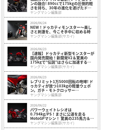
ンの融合! 890ccで175kgの圧倒的軽
さを持ち、30年の進化を遂げたドゥ
カティの第5世代「モンスター・プラ
ヤングマシン編集部
ス」がいよいよ日本上陸
2026/06/24
NEW！ドゥカティモンスター〜美し
さと刺激を、今こそ手中に収める時
ヤングマシン編集部(サカイ)
2026/06/23
【速報】ドゥカティ新型モンスターが
国内発売開始！新開発V2＆驚異の
175kgで“伝説”はさらに加速する
ッ！
ヤングマシン編集部(サカイ)
2026/06/23
レブリミット1万5000回転の咆哮! ド
ゥカティが放つ103kgの軽量ウェポ
ン。ガチ・モトクロッサー
「Desmo250 MX」が登場
ヤングマシン編集部
2026/06/22
パワーウェイトレシオは
0.794kg/PS！まさに公道を走る
MotoGPマシン！ 驚異の235馬力＆
16,500rpm、新型「パニガーレV4
ヤングマシン編集部(サカイ)
R」が国内上陸!!