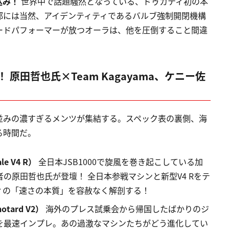
込み！
世界中で話題騒然となっている、ドゥカティ初の本
部には当然、アイデンティティであるバルブ強制開閉機構
ードパフォーマーが放つオーラは、他を圧倒すること間違
原田哲也氏×Team Kagayama、ケニー佐
並みの濃すぎるメンツが集結する。スペック表の裏側、海
る時間だ。
e V4 R）
全日本JSB1000で旋風を巻き起こしている加
の原田哲也氏が登壇！ 全日本参戦マシンと新型V4 Rをテ
ィの「速さの本質」を容赦なく解剖する！
ard V2）
海外のプレス試乗会から帰国したばかりのジ
を最速インプレ。あの過激なマシンたちがどう進化してい