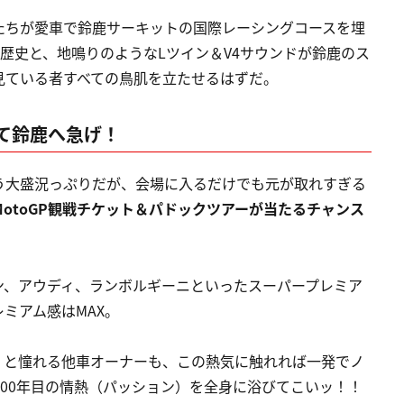
たちが愛車で鈴鹿サーキットの国際レーシングコースを埋
の歴史と、地鳴りのようなLツイン＆V4サウンドが鈴鹿のス
見ている者すべての鳥肌を立たせるはずだ。
て鈴鹿へ急げ！
う大盛況っぷりだが、会場に入るだけでも元が取れすぎる
MotoGP観戦チケット＆パドックツアーが当たるチャンス
ン、アウディ、ランボルギーニといったスーパープレミア
ミアム感はMAX。
」と憧れる他車オーナーも、この熱気に触れれば一発でノ
100年目の情熱（パッション）を全身に浴びてこいッ！！