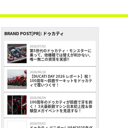
BRAND POST[PR]: ドゥカティ
2026/07/02
第5世代のドゥカティ・モンスターに
乗って、他機種では替えが利かない、
唯一無二の資質を実感‼
2026/06/18
【DUCATI DAY 2026 レポート】祝！
100周年〜鈴鹿サーキットをドゥカテ
ィで覆いつくせ！
2026/06/04
100周年のドゥカティが鈴鹿で牙を剥
く！ 3大最新鋭マシン日本初上陸＆体
験型メガイベントを見逃すな！
2026/03/01
ドゥカティ パニガーレV4が2025年グ