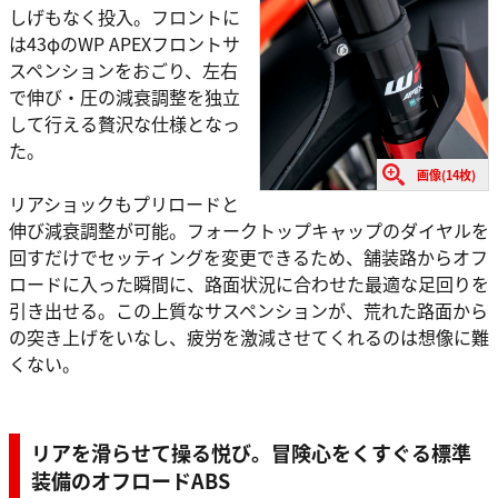
しげもなく投入。フロントに
は43φのWP APEXフロントサ
スペンションをおごり、左右
で伸び・圧の減衰調整を独立
して行える贅沢な仕様となっ
た。
画像(14枚)
リアショックもプリロードと
伸び減衰調整が可能。フォークトップキャップのダイヤルを
回すだけでセッティングを変更できるため、舗装路からオフ
ロードに入った瞬間に、路面状況に合わせた最適な足回りを
引き出せる。この上質なサスペンションが、荒れた路面から
の突き上げをいなし、疲労を激減させてくれるのは想像に難
くない。
リアを滑らせて操る悦び。冒険心をくすぐる標準
装備のオフロードABS