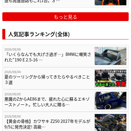
道も高速道路もこれ1台。オ…
もっと見る
人気記事ランキング(全体)
2026/08/06
「いくらなんでも大げさ過ぎ…」BMWに嘲笑さ
れた“190 E 2.5-16 …
2026/08/04
夏のツーリングから帰ってきたらやるべきこと
３選
2026/08/05
悪魔のZからAE86まで、疲れた心に蘇るエキゾ
ーストノート。忙しい大人に贈る…
2026/08/06
【黄金の骨格】カワサキ Z250 2027年モデルが
9/5に発売決定! 高級…