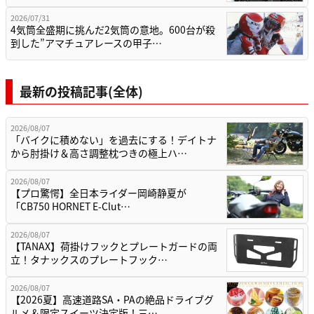
2026/07/31
4気筒全盛期に挑んだ2気筒の意地。600台が殺
到した”アマチュアレースの甲子…
最新の投稿記事(全体)
2026/08/07
「バイクに積めない」を過去にする！デイトナ
から肘掛け＆高さ調整枕つきの極上ハ…
2026/08/07
【プロ驚愕】全日本ライダー岡崎静夏が
「CB750 HORNET E-Clut…
2026/08/07
【TANAX】荷掛けフックとプレートガードの両
立！タナックスのプレートフック…
2026/08/07
【2026夏】高速道路SA・PAの絶品ドライブグ
ルメ＆限定スイーツ決定版！三…