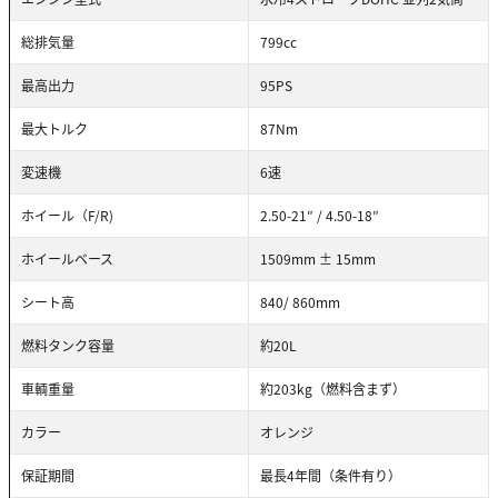
総排気量
799cc
最高出力
95PS
最大トルク
87Nm
変速機
6速
ホイール（F/R)
2.50-21″ / 4.50-18″
ホイールベース
1509mm ± 15mm
シート高
840/ 860mm
燃料タンク容量
約20L
車輌重量
約203kg（燃料含まず）
カラー
オレンジ
保証期間
最長4年間（条件有り）