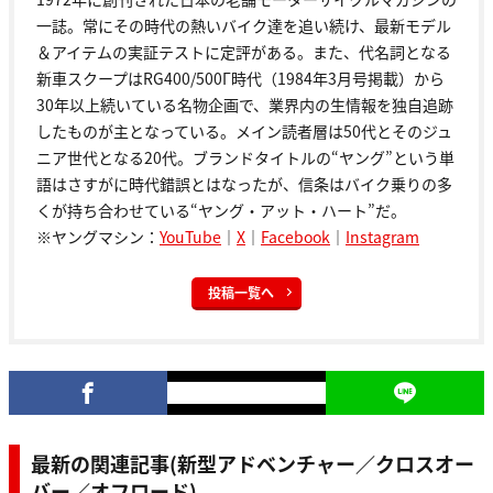
一誌。常にその時代の熱いバイク達を追い続け、最新モデル
＆アイテムの実証テストに定評がある。また、代名詞となる
新車スクープはRG400/500Γ時代（1984年3月号掲載）から
30年以上続いている名物企画で、業界内の生情報を独自追跡
したものが主となっている。メイン読者層は50代とそのジュ
ニア世代となる20代。ブランドタイトルの“ヤング”という単
語はさすがに時代錯誤とはなったが、信条はバイク乗りの多
くが持ち合わせている“ヤング・アット・ハート”だ。
※ヤングマシン：
YouTube
｜
X
｜
Facebook
｜
Instagram
投稿一覧へ
最新の関連記事(新型アドベンチャー／クロスオー
バー／オフロード)