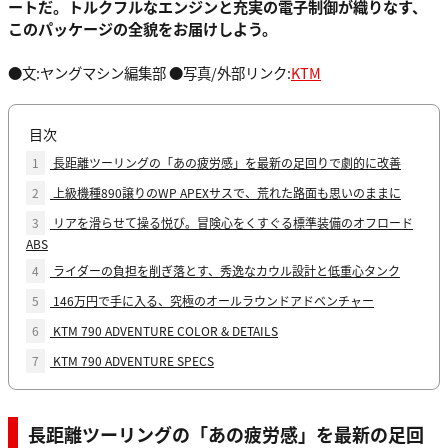
ートだ。トルクフルなエンジンと充実の電子制御が織りなす、
このパッケージの全貌をお届けしよう。
●文:ヤングマシン編集部 ●写真/外部リンク:
KTM
目次
1
長距離ツーリングの「あの疲労感」を最新の足回りで劇的に改善
2
上級機種890譲りのWP APEXサスで、荒れた路面も思いのままに
3
リアを滑らせて操る悦び。冒険心をくすぐる標準装備のオフロード
ABS
4
ライダーの負担を削ぎ落とす、秀逸なカウル設計と低重心タンク
5
146万円で手に入る、究極のオールラウンドアドベンチャー
6
KTM 790 ADVENTURE COLOR & DETAILS
7
KTM 790 ADVENTURE SPECS
長距離ツーリングの「あの疲労感」を最新の足回