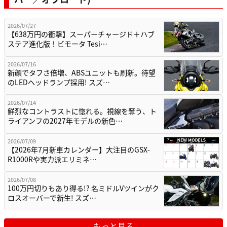
2026/07/27
【638万円の衝撃】スーパーチャージド＋ハブ
ステア進化版！ビモータ Tesi…
2026/07/16
新顔でタフさ倍増、ABSユニットも刷新。待望
のLEDヘッドランプ採用! スズ…
2026/07/14
鮮烈なコントラストに惚れる。視線を奪う、ト
ライアンフの2027年モデルの新色…
2026/07/09
【2026年7月新車カレンダー】大注目のGSX-
R1000Rや実力派エリミネ…
2026/07/08
100万円切りもあり得る!? 名ミドルVツインがク
ロスオーバーで新生! スズ…
もっと見る