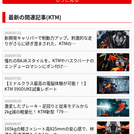
最新の関連記事(KTM)
2026/07/22
新開発キャリパーで制動力アップ。刺激的な走
りがさらに研ぎ澄まされた、KTMの…
2026/07/02
憧れのBAJAスタイルを、KTMやハスクバーナの
エンデューロマシンにポン付け…
2026/07/01
【ミドルクラス最高の電脳体験が可能！！】
KTM 390DUKE試乗レポート
2026/06/29
激変したブレーキ・足回りと従来モデルから
2kg減の軽量化！ KTM新型「79…
2026/06/07
165kgの軽さ×シート高825mmの安心感で、林