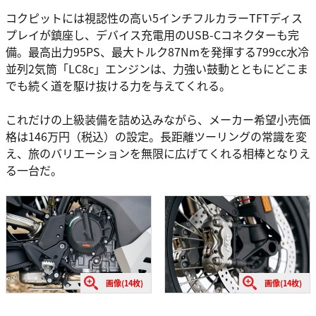
コクピットには視認性の高い5インチフルカラーTFTディス
プレイが鎮座し、デバイス充電用のUSB-Cコネクターも完
備。最高出力95PS、最大トルク87Nmを発揮する799cc水冷
並列2気筒「LC8c」エンジンは、力強い鼓動とともにどこま
でも続く道を駆け抜ける力を与えてくれる。
これだけの上級装備を詰め込みながら、メーカー希望小売価
格は146万円（税込）の設定。長距離ツーリングの常識を変
え、旅のバリエーションを無限に広げてくれる相棒となりえ
る一台だ。
画像(14枚)
画像(14枚)