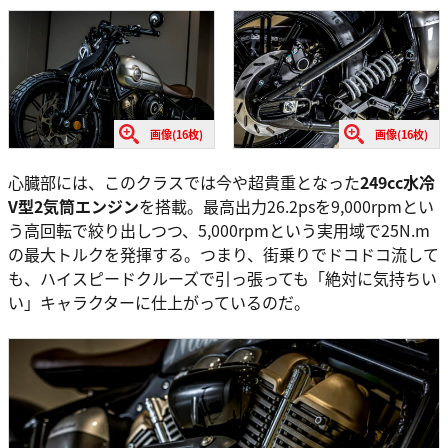
画像(16枚)
画像(16枚)
心臓部には、このクラスでは今や超貴重となった
249cc水冷
V型2気筒エンジン
を搭載。最高出力26.2psを9,000rpmとい
う高回転で絞り出しつつ、5,000rpmという実用域で25N.m
の最大トルクを発揮する。つまり、街乗りでドコドコ流して
も、ハイスピードクルーズで引っ張っても「絶対に気持ちい
い」キャラクターに仕上がっているのだ。