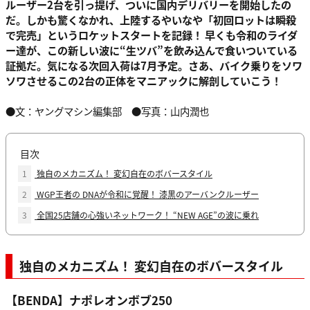
ルーザー2台を引っ提げ、ついに国内デリバリーを開始したの
だ。しかも驚くなかれ、上陸するやいなや「初回ロットは瞬殺
で完売」というロケットスタートを記録！ 早くも令和のライダ
ー達が、この新しい波に“生ツバ”を飲み込んで食いついている
証拠だ。気になる次回入荷は7月予定。さあ、バイク乗りをソワ
ソワさせるこの2台の正体をマニアックに解剖していこう！
●文：ヤングマシン編集部 ●写真：山内潤也
目次
1
独自のメカニズム！ 変幻自在のボバースタイル
2
WGP王者の DNAが令和に覚醒！ 漆黒のアーバンクルーザー
3
全国25店舗の心強いネットワーク！ “NEW AGE”の波に乗れ
独自のメカニズム！ 変幻自在のボバースタイル
【BENDA】ナポレオンボブ250