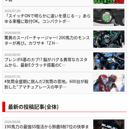
2026/07/29
「スイッチONで明らかに違いを感じる…」あら
ゆる車種に取付OK。コンパクトボ…
2026/08/05
驚異のスーパーチャージャー! 200馬力のモンス
ターが再び。カワサキ「Z H…
2026/08/05
ブレンボ6基のカブ!? 脳がバグる異常なカスタ
ムから、最新Eクラッチ搭載のC…
2026/07/31
4気筒全盛期に挑んだ2気筒の意地。600台が殺
到した”アマチュアレースの甲子…
最新の投稿記事(全体)
2026/08/06
190馬力の最強SS復活から鈴鹿8耐7位の快挙ま