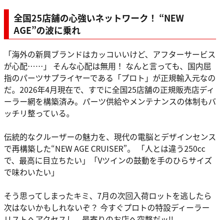
全国25店舗の心強いネットワーク！ “NEW
AGE”の波に乗れ
「海外の新興ブランドはカッコいいけど、アフターサービス
が心配……」 そんな心配は無用！ なんと言っても、国内屈
指のパーツサプライヤーである「プロト」が正規輸入元なの
だ。2026年4月現在で、すでに全国25店舗の正規販売店ディ
ーラー網を構築済み。パーツ供給やメンテナンスの体制もバ
ッチリ整っている。
伝統的なクルーザーの魅力を、現代の電脳とデザインセンス
で再構築した“NEW AGE CRUISER”。 「人とは違う250cc
で、最高に目立ちたい」「Vツインの鼓動を手のひらサイズ
で味わいたい」
そう思ってしまったキミ、7月の次回入荷ロットを逃したら
次はないかもしれないぞ？ 今すぐプロトの特設ディーラー
リストへアクセスし、最寄りのお店へ突撃だッ!!