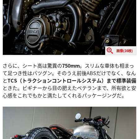
画像(16枚)
さらに、シート高は驚異の
750mm
。スリムな車体も相まっ
て足つき性はバツグン。そのうえ前後ABSだけでなく、なん
と
TCS（トラクションコントロールシステム）まで標準装備
ときた。ビギナーから目の肥えたベテランまで、所有欲と安
心感をこれでもかと満たしてくれるパッケージングだ。