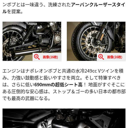
ンボブとは一味違う、洗練された
アーバンクルーザースタイ
ル
を提案。
画像(16枚)
画像(16枚)
エンジンはナポレオンボブと共通の水冷249cc Vツインを積
み、力強い鼓動感と扱いやすさを両立。そして特筆すべき
は、さらに低い
690mmの超低シート高
！ 地面がすぐそこに
ある圧倒的な安心感は、ストップ＆ゴーの多い日本の都市部
でも最高の武器になる。