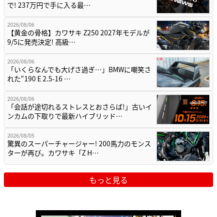
で! 237万円で手に入る最…
2026/08/06
【黄金の骨格】カワサキ Z250 2027年モデルが
9/5に発売決定! 高級…
2026/08/06
「いくらなんでも大げさ過ぎ…」BMWに嘲笑さ
れた“190 E 2.5-16 …
2026/08/06
「会話が途切れるストレスとおさらば!」古いイ
ンカムの下取りで最新ハイブリッド…
2026/08/05
驚異のスーパーチャージャー! 200馬力のモンス
ターが再び。カワサキ「Z H…
もっと見る