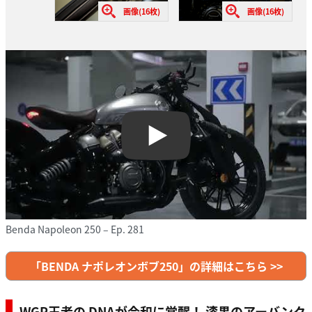
画像(16枚)
画像(16枚)
Play
Benda Napoleon 250 – Ep. 281
「BENDA ナポレオンボブ250」の詳細はこちら >>
WGP王者の DNAが令和に覚醒！ 漆黒のアーバンク