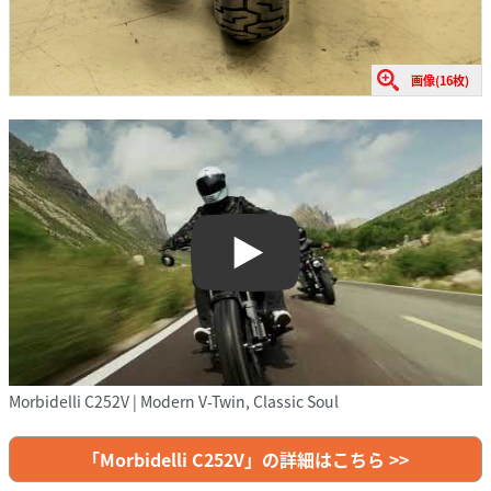
画像(16枚)
Play
Morbidelli C252V | Modern V-Twin, Classic Soul
「Morbidelli C252V」の詳細はこちら >>