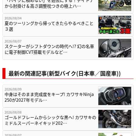
「バイクに積めない」を過去にする！デイトナ
から肘掛け＆高さ調整枕つきの極上ハ…
2026/08/04
夏のツーリングから帰ってきたらやるべきこと
３選
2026/08/07
スクーターがシフトダウンの時代へ!? 幻の名車
に電子制御CVT搭載モデルなど…
最新の関連記事(新型バイク(日本車／国産車))
2026/08/09
中身はそのまま完成度をキープ! カワサキNinja
250が2027年モデル…
2026/08/08
ゴールドフレームからシックな黒へ! カワサキの
ミドルスーパーネイキッド202…
2026/08/07