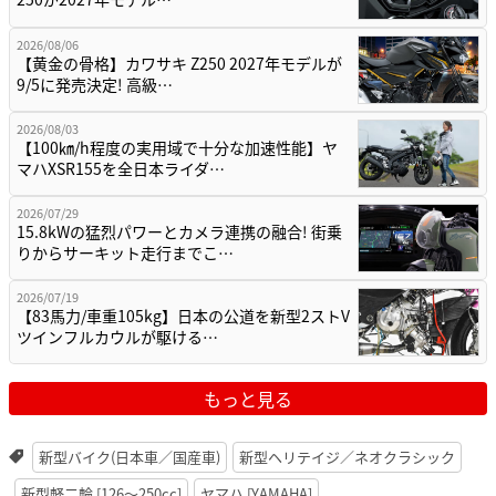
2026/08/06
【黄金の骨格】カワサキ Z250 2027年モデルが
9/5に発売決定! 高級…
2026/08/03
【100㎞/h程度の実用域で十分な加速性能】ヤ
マハXSR155を全日本ライダ…
2026/07/29
15.8kWの猛烈パワーとカメラ連携の融合! 街乗
りからサーキット走行までこ…
2026/07/19
【83馬力/車重105kg】日本の公道を新型2ストV
ツインフルカウルが駆ける…
もっと見る
新型バイク(日本車／国産車)
新型ヘリテイジ／ネオクラシック
新型軽二輪 [126〜250cc]
ヤマハ [YAMAHA]