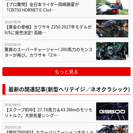
【プロ驚愕】全日本ライダー岡崎静夏が
「CB750 HORNET E-Clut…
2026/08/06
【黄金の骨格】カワサキ Z250 2027年モデルが
9/5に発売決定! 高級…
2026/08/05
驚異のスーパーチャージャー! 200馬力のモンス
ターが再び。カワサキ「Z H…
もっと見る
最新の関連記事(新型ヘリテイジ／ネオクラシック)
2026/08/01
【スクープ的中】27.76馬力＆43.3Nmのモリモ
リトルク。大排気量シング…
2026/07/28
【歴代Z900RS】カラーバリエーション大全！火