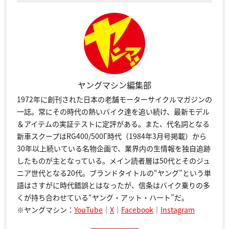
ヤングマシン編集部
1972年に創刊された日本の老舗モーターサイクルマガジンの
一誌。常にその時代の熱いバイク達を追い続け、最新モデル
＆アイテムの実証テストに定評がある。また、代名詞となる
新車スクープはRG400/500Γ時代（1984年3月号掲載）から
30年以上続いている名物企画で、業界内の生情報を独自追跡
したものが主となっている。メイン読者層は50代とそのジュ
ニア世代となる20代。ブランドタイトルの“ヤング”という単
語はさすがに時代錯誤とはなったが、信条はバイク乗りの多
くが持ち合わせている“ヤング・アット・ハート”だ。
※ヤングマシン：
YouTube
｜
X
｜
Facebook
｜
Instagram