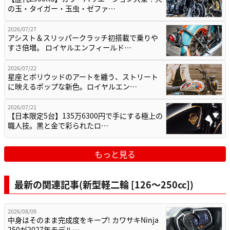
の玉・タイガー・玉虫・ゼファ…
2026/07/27
アシスト＆スリッパークラッチ初搭載で乗りや
すさ倍増。 ロイヤルエンフィールド…
2026/07/22
星座とボリウッドのアートを纏う、ストリート
に映えるポップな新色。ロイヤルエン…
2026/07/21
【日本限定5台】135万6300円で手にする極上の
職人技。黒と金で彩られたロ…
もっと見る
最新の関連記事(新型軽二輪 [126〜250cc])
2026/08/09
中身はそのまま完成度をキープ! カワサキNinja
250が2027年モデル…