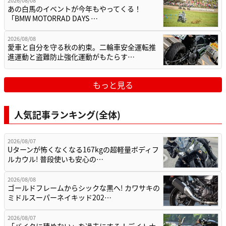
あの白馬のイベントが今年もやってくる！
「BMW MOTORRAD DAYS …
2026/08/08
愛車と自分を守る秋の約束。二輪車安全運転推
進運動と盗難防止強化運動がもたらす…
もっと見る
人気記事ランキング(全体)
2026/08/07
Uターンが怖くなくなる167kgの超軽量ボディフ
ルカウル! 普段使いも安心の…
2026/08/08
ゴールドフレームからシックな黒へ! カワサキの
ミドルスーパーネイキッド202…
2026/08/07