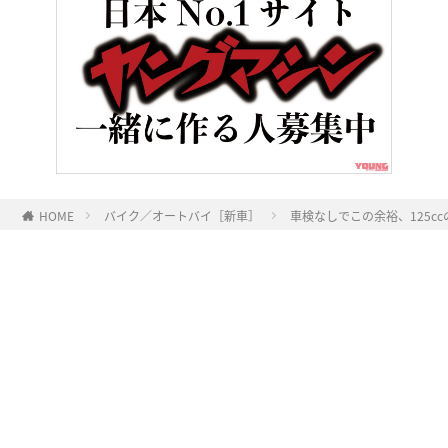
HOME
バイク／オートバイ［新車］
車検なしでこの余裕、125cc
ヤングマシンとは？
ご利用案内
執筆／編集メンバー
プライバシーポリシー
運営会社
お問い合せ
Copyright ©
NAIGAI PUBLISHING CO.,LTD.
All rights reserved.