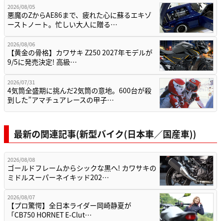
2026/08/05
悪魔のZからAE86まで、疲れた心に蘇るエキゾ
ーストノート。忙しい大人に贈る…
2026/08/06
【黄金の骨格】カワサキ Z250 2027年モデルが
9/5に発売決定! 高級…
2026/07/31
4気筒全盛期に挑んだ2気筒の意地。600台が殺
到した”アマチュアレースの甲子…
最新の関連記事(新型バイク(日本車／国産車))
2026/08/08
ゴールドフレームからシックな黒へ! カワサキの
ミドルスーパーネイキッド202…
2026/08/07
【プロ驚愕】全日本ライダー岡崎静夏が
「CB750 HORNET E-Clut…