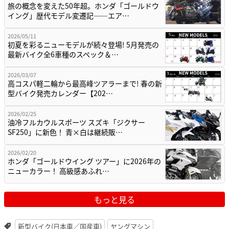
旅の概念を変えた50年超。ホンダ「ゴールドウ
イング」歴代モデル変遷記——エア…
2026/05/11
初夏を彩るニューモデルが続々登場! 5月発売の
最新バイク全6車種のスペック＆…
2026/03/07
高コスパ軽二輪から最高峰ツアラーまで! 春の新
型バイク発売カレンダー【202…
2026/02/25
油冷フルカウルスポーツ スズキ「ジクサー
SF250」に新色！ 青×白は継続販…
2026/02/20
ホンダ「ゴールドウイング ツアー」に2026年の
ニューカラー！ 高級感あふれ…
もっと見る
新型バイク(日本車／国産車)
ヤングマシン