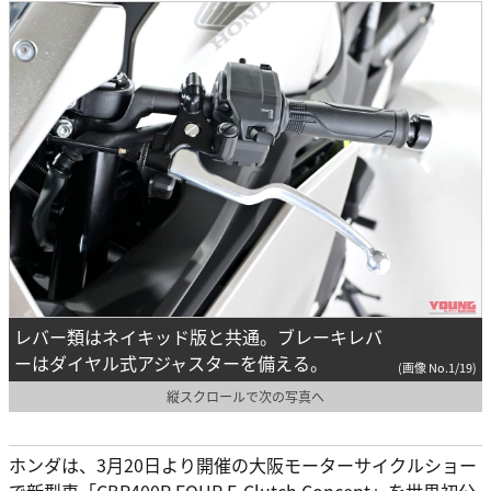
レバー類はネイキッド版と共通。ブレーキレバ
ーはダイヤル式アジャスターを備える。
(画像 No.1/19)
縦スクロールで次の写真へ
ホンダは、3月20日より開催の大阪モーターサイクルショー
で新型車「CBR400R FOUR E-Clutch Concept」を世界初公