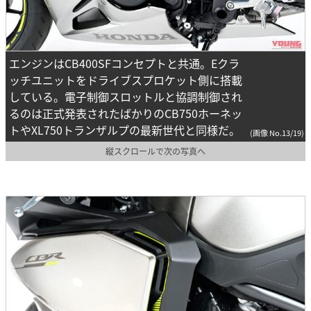
エンジンはCB400SFコンセプトと共通。Eクラ
ッチユニットをドライブスプロケット側に搭載
している。電子制御スロットルと協調制御され
るのは正式発表されたばかりのCB750ホーネッ
トやXL750トランザルプの最新世代と同様だ。
(画像 No.13/19)
縦スクロールで次の写真へ