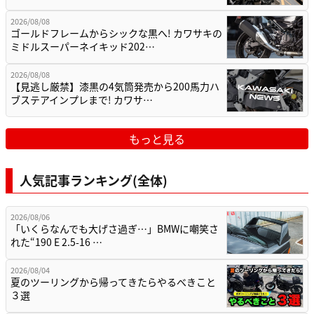
2026/08/08
ゴールドフレームからシックな黒へ! カワサキの
ミドルスーパーネイキッド202…
2026/08/08
【見逃し厳禁】漆黒の4気筒発売から200馬力ハ
ブステアインプレまで! カワサ…
もっと見る
人気記事ランキング(全体)
2026/08/06
「いくらなんでも大げさ過ぎ…」BMWに嘲笑さ
れた“190 E 2.5-16 …
2026/08/04
夏のツーリングから帰ってきたらやるべきこと
３選