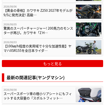
2026/08/06
【黄金の骨格】カワサキ Z250 2027年モデルが
9/5に発売決定! 高級…
2026/08/05
驚異のスーパーチャージャー! 200馬力のモンス
ターが再び。カワサキ「Z H…
2026/08/03
【100㎞/h程度の実用域で十分な加速性能】ヤ
マハXSR155を全日本ライダ…
もっと見る
最新の関連記事(ヤングマシン)
2026/08/08
スーパースポーツ車の極小リアシートにもフィ
ットする大容量の『スポルトフィット…