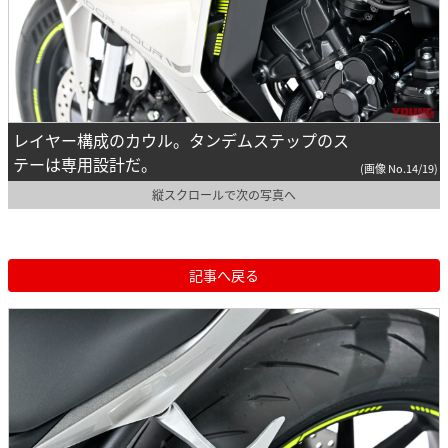
レイヤー構成のカウル。タンデムステップのス
テーは専用設計だ。
(画像 No.14/19)
縦スクロールで次の写真へ
記事へ戻る