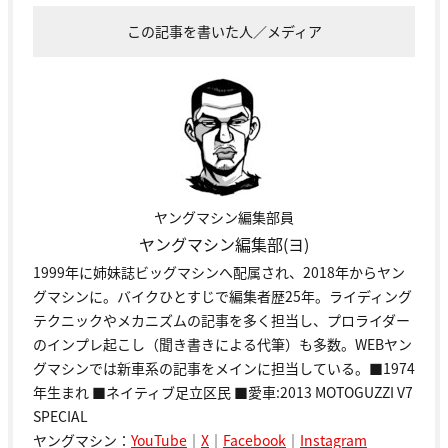
この記事を書いた人／メディア
ヤングマシン編集部員
ヤングマシン編集部(ヨ)
1999年に姉妹誌ビッグマシンへ配属され、2018年からヤン
グマシンに。バイクひとすじで編集者歴25年。ライディング
テクニックやメカニズムの記事を多く担当し、プロライダー
のインプレ起こし（聞き書きによる代筆）も多数。WEBヤン
グマシンでは新車系の記事をメインに担当している。■1974
年生まれ ■ネイティブ足立区民 ■愛車:2013 MOTOGUZZI V7
SPECIAL
ヤングマシン：
YouTube
｜
X
｜
Facebook
｜
Instagram