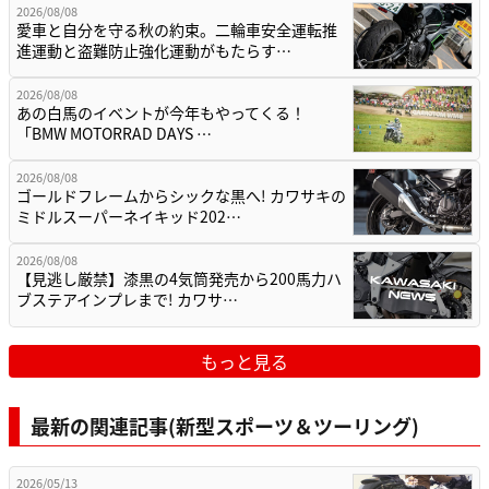
2026/08/08
愛車と自分を守る秋の約束。二輪車安全運転推
進運動と盗難防止強化運動がもたらす…
2026/08/08
あの白馬のイベントが今年もやってくる！
「BMW MOTORRAD DAYS …
2026/08/08
ゴールドフレームからシックな黒へ! カワサキの
ミドルスーパーネイキッド202…
2026/08/08
【見逃し厳禁】漆黒の4気筒発売から200馬力ハ
ブステアインプレまで! カワサ…
もっと見る
最新の関連記事(新型スポーツ＆ツーリング)
2026/05/13