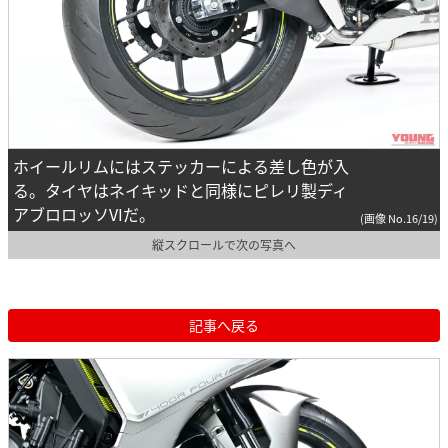
ホイールリムにはステッカーによる差し色が入
る。タイヤはネイキッドと同様にピレリ製ディ
アブロロッソVIだ。
(画像 No.16/19)
縦スクロールで次の写真へ
記事へ戻る