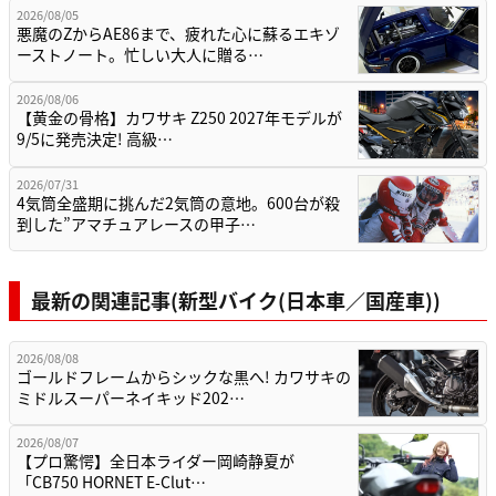
2026/08/05
悪魔のZからAE86まで、疲れた心に蘇るエキゾ
ーストノート。忙しい大人に贈る…
2026/08/06
【黄金の骨格】カワサキ Z250 2027年モデルが
9/5に発売決定! 高級…
2026/07/31
4気筒全盛期に挑んだ2気筒の意地。600台が殺
到した”アマチュアレースの甲子…
最新の関連記事(新型バイク(日本車／国産車))
2026/08/08
ゴールドフレームからシックな黒へ! カワサキの
ミドルスーパーネイキッド202…
2026/08/07
【プロ驚愕】全日本ライダー岡崎静夏が
「CB750 HORNET E-Clut…