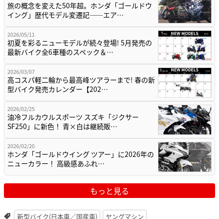
旅の概念を変えた50年超。ホンダ「ゴールドウ
イング」歴代モデル変遷記——エア…
2026/05/11
初夏を彩るニューモデルが続々登場! 5月発売の
最新バイク全6車種のスペック＆…
2026/03/07
高コスパ軽二輪から最高峰ツアラーまで! 春の新
型バイク発売カレンダー【202…
2026/02/25
油冷フルカウルスポーツ スズキ「ジクサー
SF250」に新色！ 青×白は継続販…
2026/02/20
ホンダ「ゴールドウイング ツアー」に2026年の
ニューカラー！ 高級感あふれ…
もっと見る
新型バイク(日本車／国産車)
ヤングマシン