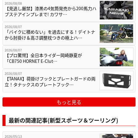
2026/08/08
【見逃し厳禁】漆黒の4気筒発売から200馬力ハ
ブステアインプレまで! カワサ…
2026/08/07
「バイクに積めない」を過去にする！デイトナ
から肘掛け＆高さ調整枕つきの極上ハ…
2026/08/07
【プロ驚愕】全日本ライダー岡崎静夏が
「CB750 HORNET E-Clut…
2026/08/07
【TANAX】荷掛けフックとプレートガードの両
立！タナックスのプレートフック…
もっと見る
最新の関連記事(新型スポーツ＆ツーリング)
2026/05/13