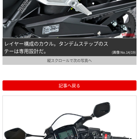
レイヤー構成のカウル。タンデムステップのス
テーは専用設計だ。
(画像 No.14/19)
縦スクロールで次の写真へ
記事へ戻る