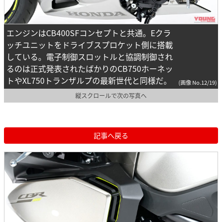
エンジンはCB400SFコンセプトと共通。Eクラ
ッチユニットをドライブスプロケット側に搭載
している。電子制御スロットルと協調制御され
るのは正式発表されたばかりのCB750ホーネッ
トやXL750トランザルプの最新世代と同様だ。
(画像 No.12/19)
縦スクロールで次の写真へ
記事へ戻る