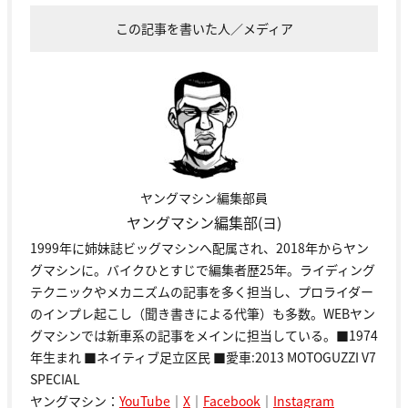
この記事を書いた人／メディア
ヤングマシン編集部員
ヤングマシン編集部(ヨ)
1999年に姉妹誌ビッグマシンへ配属され、2018年からヤン
グマシンに。バイクひとすじで編集者歴25年。ライディング
テクニックやメカニズムの記事を多く担当し、プロライダー
のインプレ起こし（聞き書きによる代筆）も多数。WEBヤン
グマシンでは新車系の記事をメインに担当している。■1974
年生まれ ■ネイティブ足立区民 ■愛車:2013 MOTOGUZZI V7
SPECIAL
ヤングマシン：
YouTube
｜
X
｜
Facebook
｜
Instagram