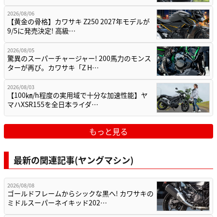
2026/08/06
【黄金の骨格】カワサキ Z250 2027年モデルが
9/5に発売決定! 高級…
2026/08/05
驚異のスーパーチャージャー! 200馬力のモンス
ターが再び。カワサキ「Z H…
2026/08/03
【100㎞/h程度の実用域で十分な加速性能】ヤ
マハXSR155を全日本ライダ…
もっと見る
最新の関連記事(ヤングマシン)
2026/08/08
ゴールドフレームからシックな黒へ! カワサキの
ミドルスーパーネイキッド202…