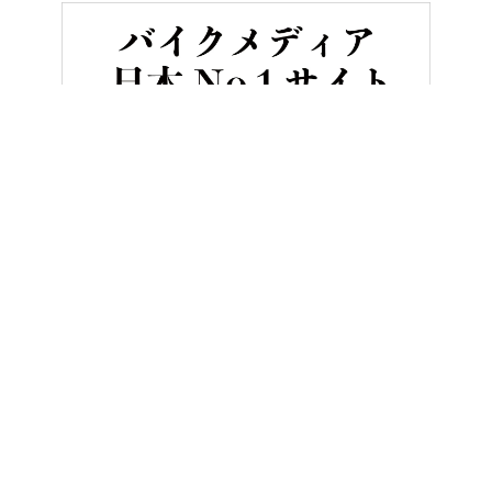
HOME
バイク／オートバイ［新車］
ホンダの4気筒400ccフルカ
ヤングマシンとは？
ご利用案内
執筆／編集メンバー
プライバシーポリシー
運営会社
お問い合せ
Copyright ©
NAIGAI PUBLISHING CO.,LTD.
All rights reserved.