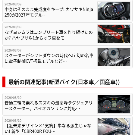
2026/08/09
中身はそのまま完成度をキープ! カワサキNinja
250が2027年モデル…
2026/08/09
なぜヨシムラはコンプリート車を作り続けたの
か? ハヤブサX-1からオフ車をモ…
2026/08/07
スクーターがシフトダウンの時代へ!? 幻の名車
に電子制御CVT搭載モデルなど…
最新の関連記事(新型バイク(日本車／国産車))
2026/08/10
普通二輪で乗れるスズキの最高峰ラグジュアリ
ースクーター。バイオガソリンに対応…
2026/08/10
【近未来デザイン×4気筒】単なる派生じゃな
い! 新型「CBR400R FOU…