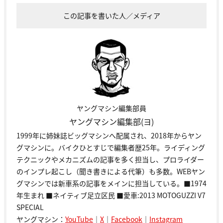
この記事を書いた人／メディア
ヤングマシン編集部員
ヤングマシン編集部(ヨ)
1999年に姉妹誌ビッグマシンへ配属され、2018年からヤン
グマシンに。バイクひとすじで編集者歴25年。ライディング
テクニックやメカニズムの記事を多く担当し、プロライダー
のインプレ起こし（聞き書きによる代筆）も多数。WEBヤン
グマシンでは新車系の記事をメインに担当している。■1974
年生まれ ■ネイティブ足立区民 ■愛車:2013 MOTOGUZZI V7
SPECIAL
ヤングマシン：
YouTube
｜
X
｜
Facebook
｜
Instagram