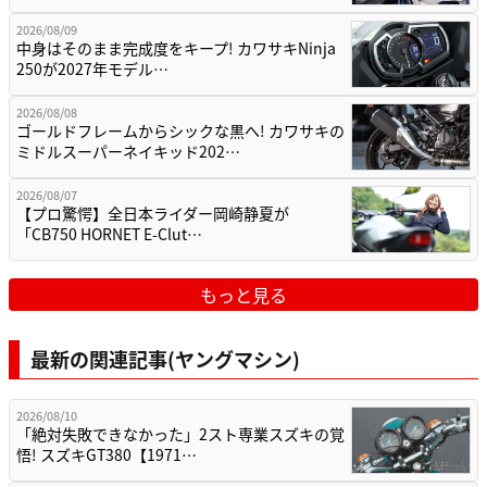
2026/08/09
中身はそのまま完成度をキープ! カワサキNinja
250が2027年モデル…
2026/08/08
ゴールドフレームからシックな黒へ! カワサキの
ミドルスーパーネイキッド202…
2026/08/07
【プロ驚愕】全日本ライダー岡崎静夏が
「CB750 HORNET E-Clut…
もっと見る
最新の関連記事(ヤングマシン)
2026/08/10
「絶対失敗できなかった」2スト専業スズキの覚
悟! スズキGT380【1971…