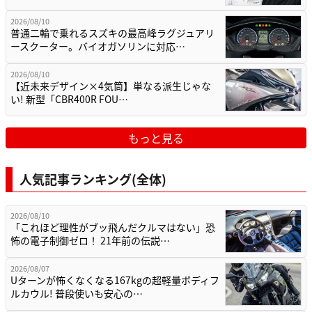
2026/08/10
普通二輪で乗れるスズキの最高峰ラグジュアリ
ースクーター。バイオガソリンに対応…
2026/08/10
【近未来デザイン×4気筒】単なる派生じゃな
い! 新型「CBR400R FOU…
もっと見る
人気記事ランキング(全体)
2026/08/10
「これほど理性がブッ飛んだクルマはない」恐
怖の電子制御ゼロ！ 21年前の伝説…
2026/08/07
Uターンが怖くなくなる167kgの超軽量ボディフ
ルカウル! 普段使いも安心の…