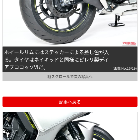
ホイールリムにはステッカーによる差し色が入
る。タイヤはネイキッドと同様にピレリ製ディ
アブロロッソVIだ。
(画像 No.16/19)
縦スクロールで次の写真へ
記事へ戻る