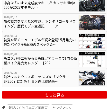
中身はそのまま完成度をキープ! カワサキNinja
250が2027年モデル…
2026/05/13
旅の概念を変えた50年超。ホンダ「ゴールドウ
イング」歴代モデル変遷記——エア…
2026/05/11
初夏を彩るニューモデルが続々登場! 5月発売の
最新バイク全6車種のスペック＆…
2026/03/07
高コスパ軽二輪から最高峰ツアラーまで! 春の新
型バイク発売カレンダー【202…
2026/02/25
油冷フルカウルスポーツ スズキ「ジクサー
SF250」に新色！ 青×白は継続販…
もっと見る
新型バイク(日本車／国産車)
ヤングマシン