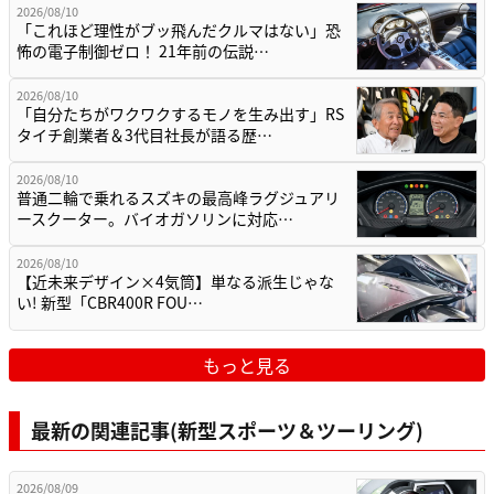
2026/08/10
「これほど理性がブッ飛んだクルマはない」恐
怖の電子制御ゼロ！ 21年前の伝説…
2026/08/10
「自分たちがワクワクするモノを生み出す」RS
タイチ創業者＆3代目社長が語る歴…
2026/08/10
普通二輪で乗れるスズキの最高峰ラグジュアリ
ースクーター。バイオガソリンに対応…
2026/08/10
【近未来デザイン×4気筒】単なる派生じゃな
い! 新型「CBR400R FOU…
もっと見る
最新の関連記事(新型スポーツ＆ツーリング)
2026/08/09