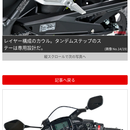
レイヤー構成のカウル。タンデムステップのス
テーは専用設計だ。
(画像 No.14/19)
縦スクロールで次の写真へ
記事へ戻る