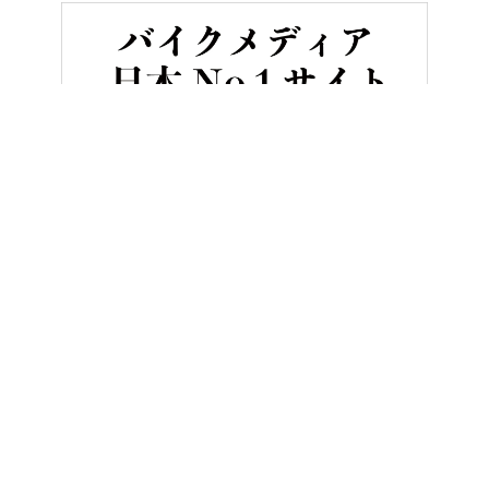
HOME
バイク／オートバイ［新車］
ホンダの4気筒400ccフルカ
ヤングマシンとは？
ご利用案内
執筆／編集メンバー
プライバシーポリシー
運営会社
お問い合せ
Copyright ©
NAIGAI PUBLISHING CO.,LTD.
All rights reserved.