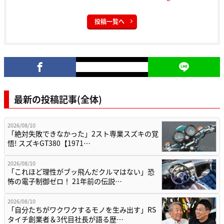
投稿一覧へ
最新の投稿記事(全体)
2026/08/10
「絶対失敗できなかった」2スト専業スズキの覚
悟! スズキGT380【1971…
2026/08/10
「これほど理性がブッ飛んだクルマはない」恐
怖の電子制御ゼロ！ 21年前の伝説…
2026/08/10
「自分たちがワクワクするモノを生み出す」RS
タイチ創業者＆3代目社長が語る歴…