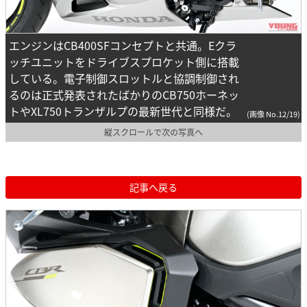
エンジンはCB400SFコンセプトと共通。Eクラ
ッチユニットをドライブスプロケット側に搭載
している。電子制御スロットルと協調制御され
るのは正式発表されたばかりのCB750ホーネッ
トやXL750トランザルプの最新世代と同様だ。
(画像 No.12/19)
縦スクロールで次の写真へ
記事へ戻る