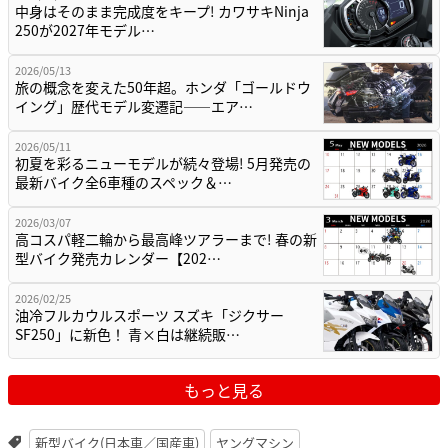
中身はそのまま完成度をキープ! カワサキNinja
250が2027年モデル…
2026/05/13
旅の概念を変えた50年超。ホンダ「ゴールドウ
イング」歴代モデル変遷記——エア…
2026/05/11
初夏を彩るニューモデルが続々登場! 5月発売の
最新バイク全6車種のスペック＆…
2026/03/07
高コスパ軽二輪から最高峰ツアラーまで! 春の新
型バイク発売カレンダー【202…
2026/02/25
油冷フルカウルスポーツ スズキ「ジクサー
SF250」に新色！ 青×白は継続販…
もっと見る
新型バイク(日本車／国産車)
ヤングマシン