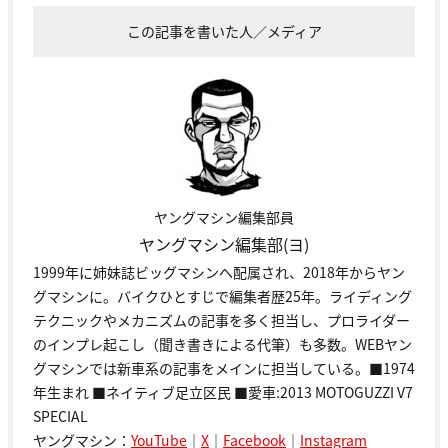
この記事を書いた人／メディア
ヤングマシン編集部員
ヤングマシン編集部(ヨ)
1999年に姉妹誌ビッグマシンへ配属され、2018年からヤン
グマシンに。バイクひとすじで編集者歴25年。ライディング
テクニックやメカニズムの記事を多く担当し、プロライダー
のインプレ起こし（聞き書きによる代筆）も多数。WEBヤン
グマシンでは新車系の記事をメインに担当している。■1974
年生まれ ■ネイティブ足立区民 ■愛車:2013 MOTOGUZZI V7
SPECIAL
ヤングマシン：
YouTube
｜
X
｜
Facebook
｜
Instagram