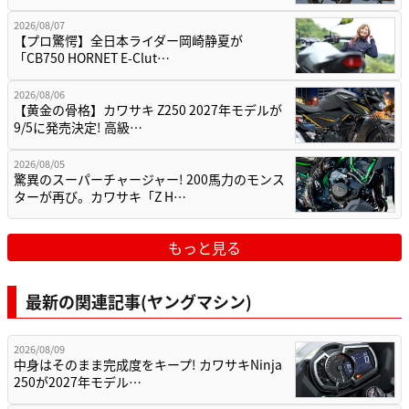
2026/08/07
【プロ驚愕】全日本ライダー岡崎静夏が
「CB750 HORNET E-Clut…
2026/08/06
【黄金の骨格】カワサキ Z250 2027年モデルが
9/5に発売決定! 高級…
2026/08/05
驚異のスーパーチャージャー! 200馬力のモンス
ターが再び。カワサキ「Z H…
もっと見る
最新の関連記事(ヤングマシン)
2026/08/09
中身はそのまま完成度をキープ! カワサキNinja
250が2027年モデル…