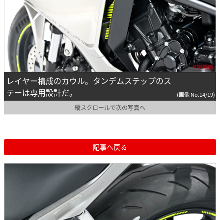
レイヤー構成のカウル。タンデムステップのス
テーは専用設計だ。
(画像 No.14/19)
縦スクロールで次の写真へ
記事へ戻る