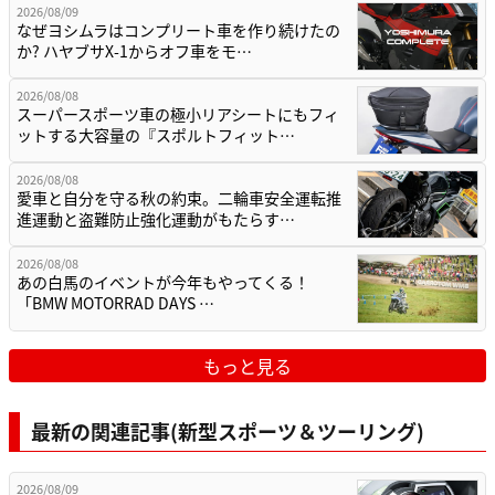
2026/08/09
なぜヨシムラはコンプリート車を作り続けたの
か? ハヤブサX-1からオフ車をモ…
2026/08/08
スーパースポーツ車の極小リアシートにもフィ
ットする大容量の『スポルトフィット…
2026/08/08
愛車と自分を守る秋の約束。二輪車安全運転推
進運動と盗難防止強化運動がもたらす…
2026/08/08
あの白馬のイベントが今年もやってくる！
「BMW MOTORRAD DAYS …
もっと見る
最新の関連記事(新型スポーツ＆ツーリング)
2026/08/09