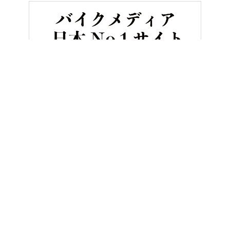
HOME
バイク／オートバイ［新車］
ホンダの4気筒400ccフルカ
ヤングマシンとは？
ご利用案内
執筆／編集メンバー
プライバシーポリシー
運営会社
お問い合せ
Copyright ©
NAIGAI PUBLISHING CO.,LTD.
All rights reserved.