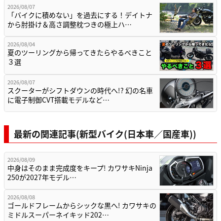
2026/08/07
「バイクに積めない」を過去にする！デイトナ
から肘掛け＆高さ調整枕つきの極上ハ…
2026/08/04
夏のツーリングから帰ってきたらやるべきこと
３選
2026/08/07
スクーターがシフトダウンの時代へ!? 幻の名車
に電子制御CVT搭載モデルなど…
最新の関連記事(新型バイク(日本車／国産車))
2026/08/09
中身はそのまま完成度をキープ! カワサキNinja
250が2027年モデル…
2026/08/08
ゴールドフレームからシックな黒へ! カワサキの
ミドルスーパーネイキッド202…