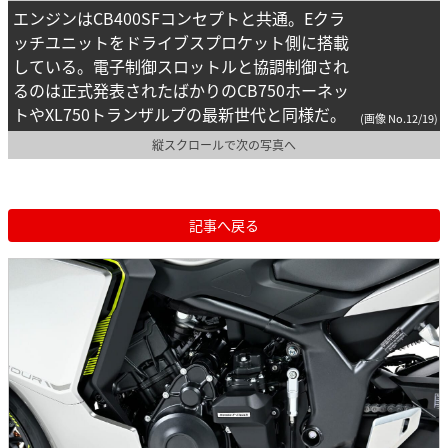
エンジンはCB400SFコンセプトと共通。Eクラ
ッチユニットをドライブスプロケット側に搭載
している。電子制御スロットルと協調制御され
るのは正式発表されたばかりのCB750ホーネッ
トやXL750トランザルプの最新世代と同様だ。
(画像 No.12/19)
縦スクロールで次の写真へ
記事へ戻る