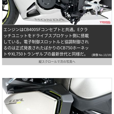
エンジンはCB400SFコンセプトと共通。Eクラ
ッチユニットをドライブスプロケット側に搭載
している。電子制御スロットルと協調制御され
るのは正式発表されたばかりのCB750ホーネッ
トやXL750トランザルプの最新世代と同様だ。
(画像 No.13/19)
縦スクロールで次の写真へ