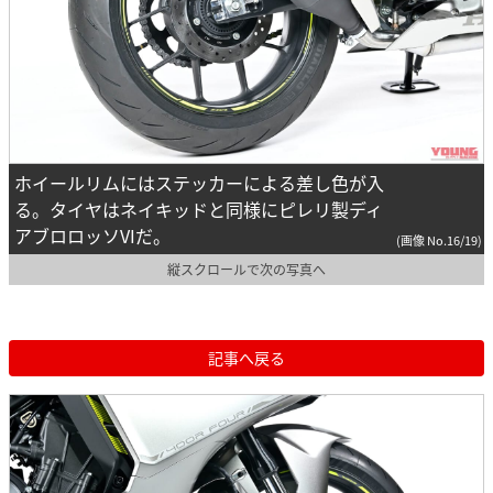
ホイールリムにはステッカーによる差し色が入
る。タイヤはネイキッドと同様にピレリ製ディ
アブロロッソVIだ。
(画像 No.16/19)
縦スクロールで次の写真へ
記事へ戻る