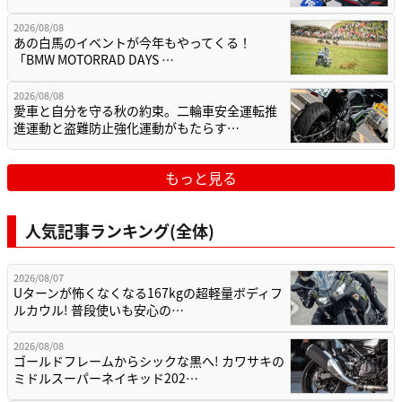
2026/08/08
あの白馬のイベントが今年もやってくる！
「BMW MOTORRAD DAYS …
2026/08/08
愛車と自分を守る秋の約束。二輪車安全運転推
進運動と盗難防止強化運動がもたらす…
もっと見る
人気記事ランキング(全体)
2026/08/07
Uターンが怖くなくなる167kgの超軽量ボディフ
ルカウル! 普段使いも安心の…
2026/08/08
ゴールドフレームからシックな黒へ! カワサキの
ミドルスーパーネイキッド202…