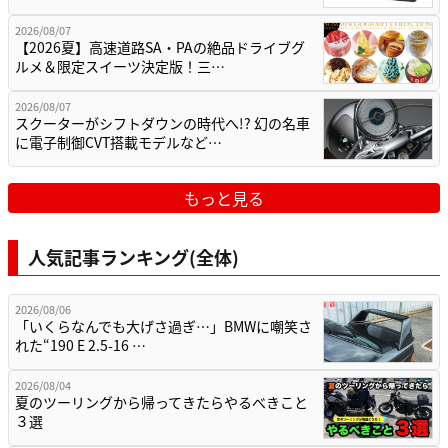
2026/08/07
【2026夏】高速道路SA・PAの絶品ドライブグ
ルメ＆限定スイーツ決定版！三…
2026/08/07
スクーターがシフトダウンの時代へ!? 幻の名車
に電子制御CVT搭載モデルなど…
もっと見る
人気記事ランキング(全体)
2026/08/06
「いくらなんでも大げさ過ぎ…」BMWに嘲笑さ
れた“190 E 2.5-16 …
2026/08/04
夏のツーリングから帰ってきたらやるべきこと
３選