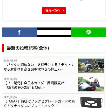
投稿一覧へ
最新の投稿記事(全体)
2026/08/07
「バイクに積めない」を過去にする！デイトナ
から肘掛け＆高さ調整枕つきの極上ハ…
2026/08/07
【プロ驚愕】全日本ライダー岡崎静夏が
「CB750 HORNET E-Clut…
2026/08/07
【TANAX】荷掛けフックとプレートガードの両
立！タナックスのプレートフック…