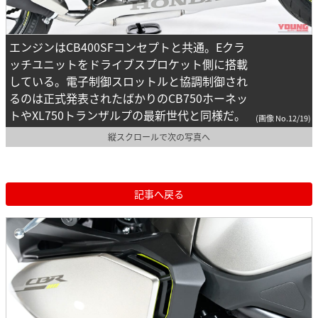
エンジンはCB400SFコンセプトと共通。Eクラ
ッチユニットをドライブスプロケット側に搭載
している。電子制御スロットルと協調制御され
るのは正式発表されたばかりのCB750ホーネッ
トやXL750トランザルプの最新世代と同様だ。
(画像 No.12/19)
縦スクロールで次の写真へ
記事へ戻る