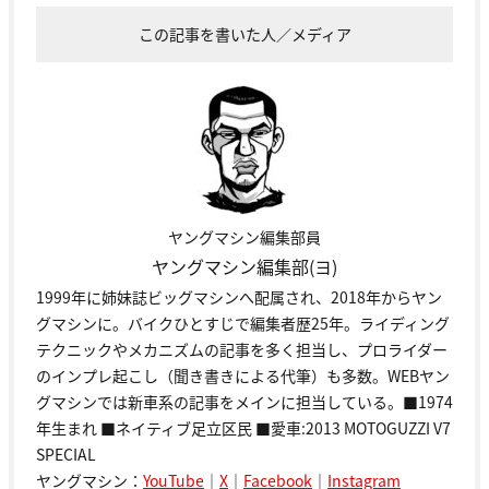
この記事を書いた人／メディア
ヤングマシン編集部員
ヤングマシン編集部(ヨ)
1999年に姉妹誌ビッグマシンへ配属され、2018年からヤン
グマシンに。バイクひとすじで編集者歴25年。ライディング
テクニックやメカニズムの記事を多く担当し、プロライダー
のインプレ起こし（聞き書きによる代筆）も多数。WEBヤン
グマシンでは新車系の記事をメインに担当している。■1974
年生まれ ■ネイティブ足立区民 ■愛車:2013 MOTOGUZZI V7
SPECIAL
ヤングマシン：
YouTube
｜
X
｜
Facebook
｜
Instagram