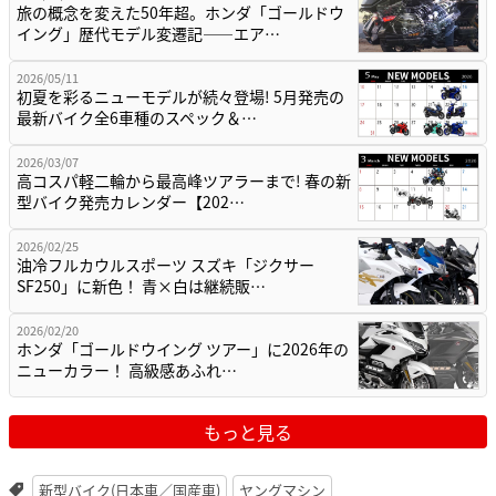
旅の概念を変えた50年超。ホンダ「ゴールドウ
イング」歴代モデル変遷記——エア…
2026/05/11
初夏を彩るニューモデルが続々登場! 5月発売の
最新バイク全6車種のスペック＆…
2026/03/07
高コスパ軽二輪から最高峰ツアラーまで! 春の新
型バイク発売カレンダー【202…
2026/02/25
油冷フルカウルスポーツ スズキ「ジクサー
SF250」に新色！ 青×白は継続販…
2026/02/20
ホンダ「ゴールドウイング ツアー」に2026年の
ニューカラー！ 高級感あふれ…
もっと見る
新型バイク(日本車／国産車)
ヤングマシン