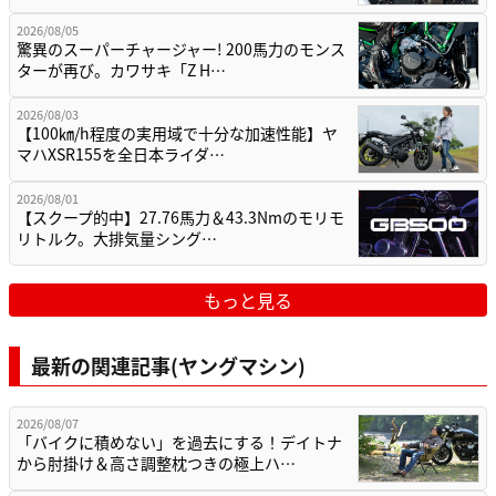
2026/08/05
驚異のスーパーチャージャー! 200馬力のモンス
ターが再び。カワサキ「Z H…
2026/08/03
【100㎞/h程度の実用域で十分な加速性能】ヤ
マハXSR155を全日本ライダ…
2026/08/01
【スクープ的中】27.76馬力＆43.3Nmのモリモ
リトルク。大排気量シング…
もっと見る
最新の関連記事(ヤングマシン)
2026/08/07
「バイクに積めない」を過去にする！デイトナ
から肘掛け＆高さ調整枕つきの極上ハ…