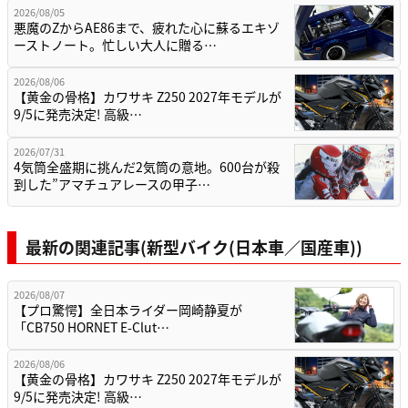
2026/08/05
悪魔のZからAE86まで、疲れた心に蘇るエキゾ
ーストノート。忙しい大人に贈る…
2026/08/06
【黄金の骨格】カワサキ Z250 2027年モデルが
9/5に発売決定! 高級…
2026/07/31
4気筒全盛期に挑んだ2気筒の意地。600台が殺
到した”アマチュアレースの甲子…
最新の関連記事(新型バイク(日本車／国産車))
2026/08/07
【プロ驚愕】全日本ライダー岡崎静夏が
「CB750 HORNET E-Clut…
2026/08/06
【黄金の骨格】カワサキ Z250 2027年モデルが
9/5に発売決定! 高級…