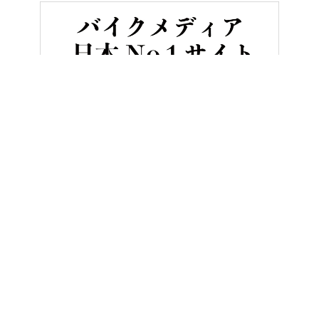
HOME
バイク／オートバイ［新車］
ホンダの4気筒400ccフルカ
ヤングマシンとは？
ご利用案内
執筆／編集メンバー
プライバシーポリシー
運営会社
お問い合せ
Copyright ©
NAIGAI PUBLISHING CO.,LTD.
All rights reserved.