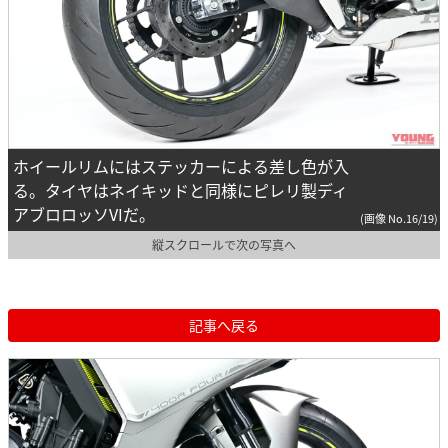
ホイールリムにはステッカーによる差し色が入
る。タイヤはネイキッドと同様にピレリ製ディ
アブロロッソVIだ。
(画像 No.16/19)
縦スクロールで次の写真へ
記事へ戻る