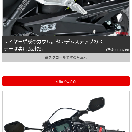
レイヤー構成のカウル。タンデムステップのス
テーは専用設計だ。
(画像 No.14/19)
縦スクロールで次の写真へ
記事へ戻る