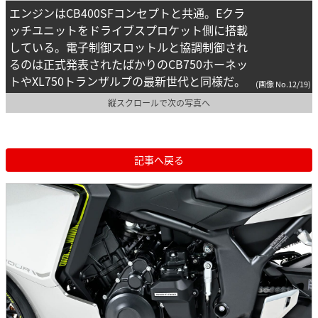
エンジンはCB400SFコンセプトと共通。Eクラ
ッチユニットをドライブスプロケット側に搭載
している。電子制御スロットルと協調制御され
るのは正式発表されたばかりのCB750ホーネッ
トやXL750トランザルプの最新世代と同様だ。
(画像 No.12/19)
縦スクロールで次の写真へ
記事へ戻る