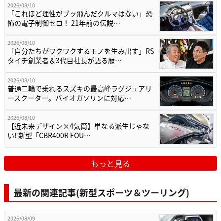
2026/08/10
「これほど理性がブッ飛んだクルマはない」恐
怖の電子制御ゼロ！ 21年前の伝説…
2026/08/10
「自分たちがワクワクするモノを生み出す」RS
タイチ創業者＆3代目社長が語る歴…
2026/08/10
普通二輪で乗れるスズキの最高峰ラグジュアリ
ースクーター。バイオガソリンに対応…
2026/08/10
【近未来デザイン×4気筒】単なる派生じゃな
い! 新型「CBR400R FOU…
もっと見る
最新の関連記事(新型スポーツ＆ツーリング)
2026/08/09