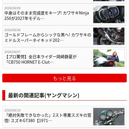
2026/08/09
中身はそのまま完成度をキープ! カワサキNinja
250が2027年モデル…
2026/08/08
ゴールドフレームからシックな黒へ! カワサキの
ミドルスーパーネイキッド202…
2026/08/07
【プロ驚愕】全日本ライダー岡崎静夏が
「CB750 HORNET E-Clut…
もっと見る
最新の関連記事(ヤングマシン)
2026/08/10
「絶対失敗できなかった」2スト専業スズキの覚
悟! スズキGT380【1971…