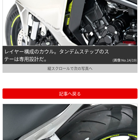
レイヤー構成のカウル。タンデムステップのス
テーは専用設計だ。
(画像 No.14/19)
縦スクロールで次の写真へ
記事へ戻る