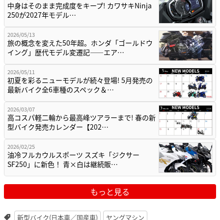
中身はそのまま完成度をキープ! カワサキNinja
250が2027年モデル…
2026/05/13
旅の概念を変えた50年超。ホンダ「ゴールドウ
イング」歴代モデル変遷記——エア…
2026/05/11
初夏を彩るニューモデルが続々登場! 5月発売の
最新バイク全6車種のスペック＆…
2026/03/07
高コスパ軽二輪から最高峰ツアラーまで! 春の新
型バイク発売カレンダー【202…
2026/02/25
油冷フルカウルスポーツ スズキ「ジクサー
SF250」に新色！ 青×白は継続販…
もっと見る
新型バイク(日本車／国産車)
ヤングマシン