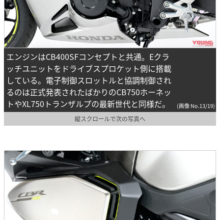
エンジンはCB400SFコンセプトと共通。Eクラ
ッチユニットをドライブスプロケット側に搭載
している。電子制御スロットルと協調制御され
るのは正式発表されたばかりのCB750ホーネッ
トやXL750トランザルプの最新世代と同様だ。
(画像 No.13/19)
縦スクロールで次の写真へ