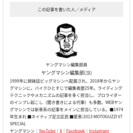
この記事を書いた人／メディア
ヤングマシン編集部員
ヤングマシン編集部(ヨ)
1999年に姉妹誌ビッグマシンへ配属され、2018年からヤン
グマシンに。バイクひとすじで編集者歴25年。ライディング
テクニックやメカニズムの記事を多く担当し、プロライダー
のインプレ起こし（聞き書きによる代筆）も多数。WEBヤン
グマシンでは新車系の記事をメインに担当している。■1974
年生まれ ■ネイティブ足立区民 ■愛車:2013 MOTOGUZZI V7
SPECIAL
ヤングマシン：
YouTube
｜
X
｜
Facebook
｜
Instagram