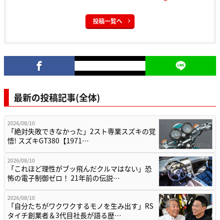
投稿一覧へ
最新の投稿記事(全体)
2026/08/10
「絶対失敗できなかった」2スト専業スズキの覚
悟! スズキGT380【1971…
2026/08/10
「これほど理性がブッ飛んだクルマはない」恐
怖の電子制御ゼロ！ 21年前の伝説…
2026/08/10
「自分たちがワクワクするモノを生み出す」RS
タイチ創業者＆3代目社長が語る歴…