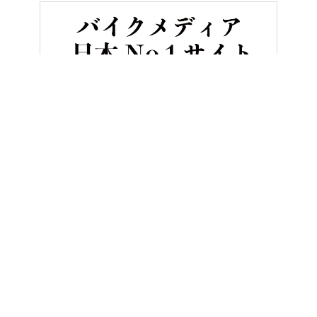
HOME
バイク／オートバイ［新車］
ホンダの4気筒400ccフルカ
ヤングマシンとは？
ご利用案内
執筆／編集メンバー
プライバシーポリシー
運営会社
お問い合せ
Copyright ©
NAIGAI PUBLISHING CO.,LTD.
All rights reserved.