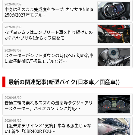
2026/08/09
中身はそのまま完成度をキープ! カワサキNinja
250が2027年モデル…
2026/08/09
なぜヨシムラはコンプリート車を作り続けたの
か? ハヤブサX-1からオフ車をモ…
2026/08/07
スクーターがシフトダウンの時代へ!? 幻の名車
に電子制御CVT搭載モデルなど…
最新の関連記事(新型バイク(日本車／国産車))
2026/08/10
普通二輪で乗れるスズキの最高峰ラグジュアリ
ースクーター。バイオガソリンに対応…
2026/08/10
【近未来デザイン×4気筒】単なる派生じゃな
い! 新型「CBR400R FOU…