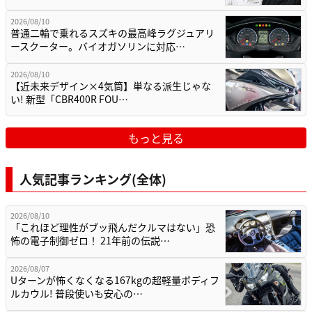
2026/08/10
普通二輪で乗れるスズキの最高峰ラグジュアリ
ースクーター。バイオガソリンに対応…
2026/08/10
【近未来デザイン×4気筒】単なる派生じゃな
い! 新型「CBR400R FOU…
もっと見る
人気記事ランキング(全体)
2026/08/10
「これほど理性がブッ飛んだクルマはない」恐
怖の電子制御ゼロ！ 21年前の伝説…
2026/08/07
Uターンが怖くなくなる167kgの超軽量ボディフ
ルカウル! 普段使いも安心の…