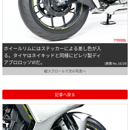
ホイールリムにはステッカーによる差し色が入
る。タイヤはネイキッドと同様にピレリ製ディ
アブロロッソVIだ。
(画像 No.16/19)
縦スクロールで次の写真へ
記事へ戻る