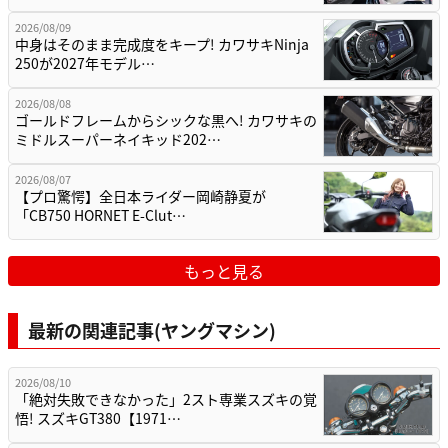
2026/08/09
中身はそのまま完成度をキープ! カワサキNinja
250が2027年モデル…
2026/08/08
ゴールドフレームからシックな黒へ! カワサキの
ミドルスーパーネイキッド202…
2026/08/07
【プロ驚愕】全日本ライダー岡崎静夏が
「CB750 HORNET E-Clut…
もっと見る
最新の関連記事(ヤングマシン)
2026/08/10
「絶対失敗できなかった」2スト専業スズキの覚
悟! スズキGT380【1971…