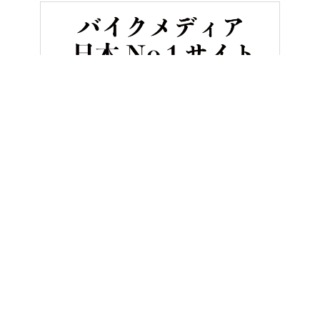
HOME
バイク／オートバイ［新車］
ホンダの4気筒400ccフルカ
ヤングマシンとは？
ご利用案内
執筆／編集メンバー
プライバシーポリシー
運営会社
お問い合せ
Copyright ©
NAIGAI PUBLISHING CO.,LTD.
All rights reserved.