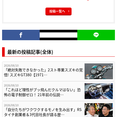
投稿一覧へ
最新の投稿記事(全体)
2026/08/10
「絶対失敗できなかった」2スト専業スズキの覚
悟! スズキGT380【1971…
2026/08/10
「これほど理性がブッ飛んだクルマはない」恐
怖の電子制御ゼロ！ 21年前の伝説…
2026/08/10
「自分たちがワクワクするモノを生み出す」RS
タイチ創業者＆3代目社長が語る歴…