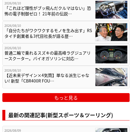
2026/08/10
「これほど理性がブッ飛んだクルマはない」恐
怖の電子制御ゼロ！ 21年前の伝説…
2026/08/10
「自分たちがワクワクするモノを生み出す」RS
タイチ創業者＆3代目社長が語る歴…
2026/08/10
普通二輪で乗れるスズキの最高峰ラグジュアリ
ースクーター。バイオガソリンに対応…
2026/08/10
【近未来デザイン×4気筒】単なる派生じゃな
い! 新型「CBR400R FOU…
もっと見る
最新の関連記事(新型スポーツ＆ツーリング)
2026/08/09