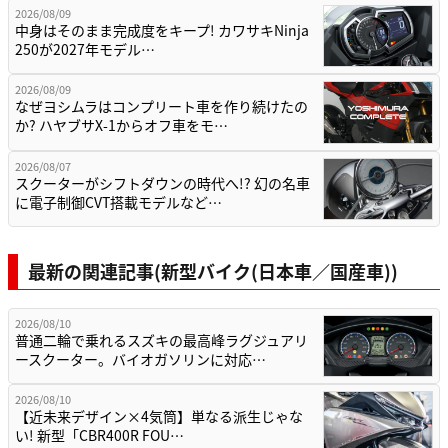
2026/08/09
中身はそのまま完成度をキープ! カワサキNinja
250が2027年モデル…
2026/08/09
なぜヨシムラはコンプリート車を作り続けたの
か? ハヤブサX-1からオフ車をモ…
2026/08/07
スクーターがシフトダウンの時代へ!? 幻の名車
に電子制御CVT搭載モデルなど…
最新の関連記事(新型バイク(日本車／国産車))
2026/08/10
普通二輪で乗れるスズキの最高峰ラグジュアリ
ースクーター。バイオガソリンに対応…
2026/08/10
【近未来デザイン×4気筒】単なる派生じゃな
い! 新型「CBR400R FOU…