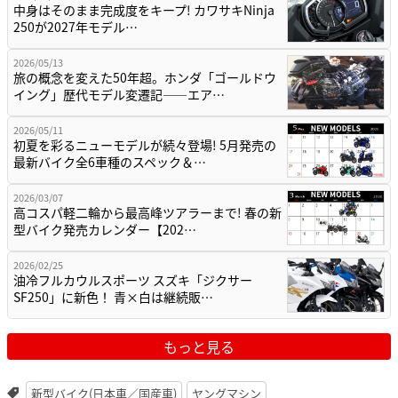
中身はそのまま完成度をキープ! カワサキNinja
250が2027年モデル…
2026/05/13
旅の概念を変えた50年超。ホンダ「ゴールドウ
イング」歴代モデル変遷記——エア…
2026/05/11
初夏を彩るニューモデルが続々登場! 5月発売の
最新バイク全6車種のスペック＆…
2026/03/07
高コスパ軽二輪から最高峰ツアラーまで! 春の新
型バイク発売カレンダー【202…
2026/02/25
油冷フルカウルスポーツ スズキ「ジクサー
SF250」に新色！ 青×白は継続販…
もっと見る
新型バイク(日本車／国産車)
ヤングマシン