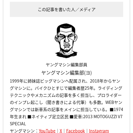
この記事を書いた人／メディア
ヤングマシン編集部員
ヤングマシン編集部(ヨ)
1999年に姉妹誌ビッグマシンへ配属され、2018年からヤン
グマシンに。バイクひとすじで編集者歴25年。ライディング
テクニックやメカニズムの記事を多く担当し、プロライダー
のインプレ起こし（聞き書きによる代筆）も多数。WEBヤン
グマシンでは新車系の記事をメインに担当している。■1974
年生まれ ■ネイティブ足立区民 ■愛車:2013 MOTOGUZZI V7
SPECIAL
ヤングマシン：
YouTube
｜
X
｜
Facebook
｜
Instagram