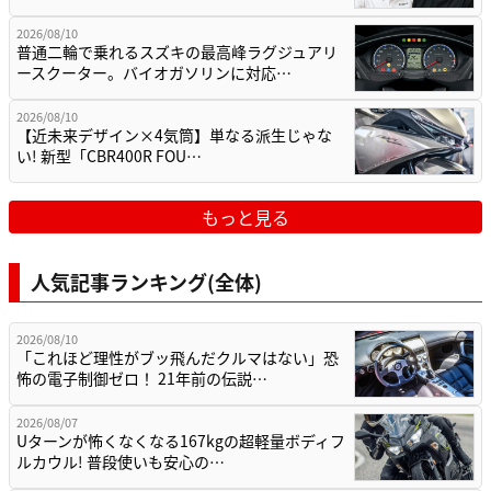
2026/08/10
普通二輪で乗れるスズキの最高峰ラグジュアリ
ースクーター。バイオガソリンに対応…
2026/08/10
【近未来デザイン×4気筒】単なる派生じゃな
い! 新型「CBR400R FOU…
もっと見る
人気記事ランキング(全体)
2026/08/10
「これほど理性がブッ飛んだクルマはない」恐
怖の電子制御ゼロ！ 21年前の伝説…
2026/08/07
Uターンが怖くなくなる167kgの超軽量ボディフ
ルカウル! 普段使いも安心の…