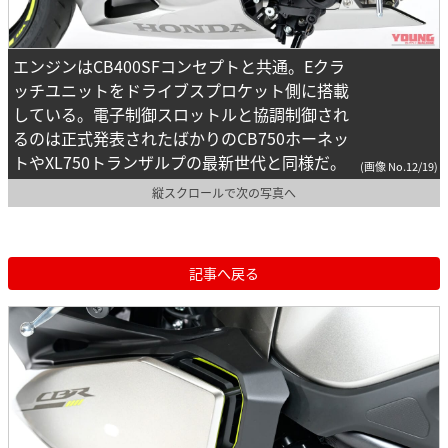
エンジンはCB400SFコンセプトと共通。Eクラ
ッチユニットをドライブスプロケット側に搭載
している。電子制御スロットルと協調制御され
るのは正式発表されたばかりのCB750ホーネッ
トやXL750トランザルプの最新世代と同様だ。
(画像 No.12/19)
縦スクロールで次の写真へ
記事へ戻る