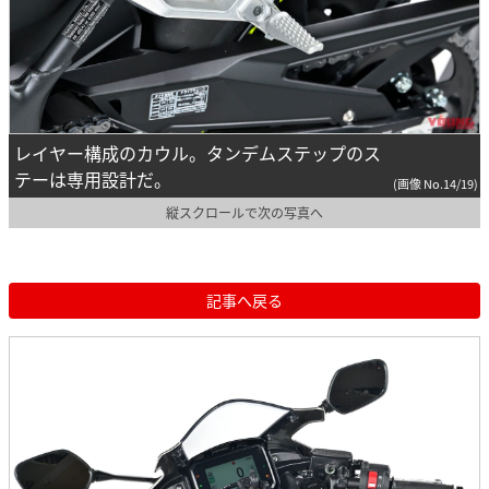
レイヤー構成のカウル。タンデムステップのス
テーは専用設計だ。
(画像 No.14/19)
縦スクロールで次の写真へ
記事へ戻る