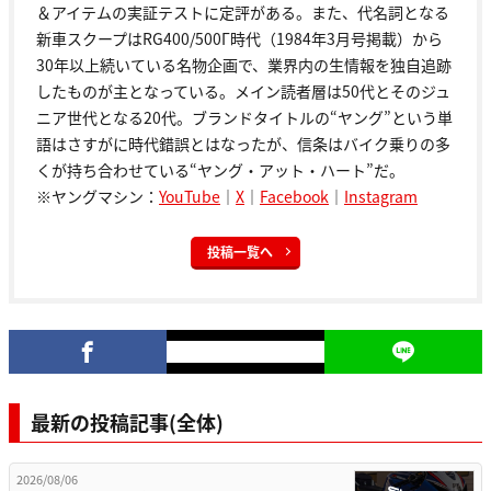
＆アイテムの実証テストに定評がある。また、代名詞となる
新車スクープはRG400/500Γ時代（1984年3月号掲載）から
30年以上続いている名物企画で、業界内の生情報を独自追跡
したものが主となっている。メイン読者層は50代とそのジュ
ニア世代となる20代。ブランドタイトルの“ヤング”という単
語はさすがに時代錯誤とはなったが、信条はバイク乗りの多
くが持ち合わせている“ヤング・アット・ハート”だ。
※ヤングマシン：
YouTube
｜
X
｜
Facebook
｜
Instagram
投稿一覧へ
最新の投稿記事(全体)
2026/08/06