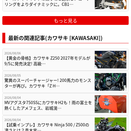
リングをよりダイナミックに。CB1…
もっと見る
最新の関連記事(カワサキ [KAWASAKI])
2026/08/06
【黄金の骨格】カワサキ Z250 2027年モデルが
9/5に発売決定! 高級…
2026/08/05
驚異のスーパーチャージャー! 200馬力のモンス
ターが再び。カワサキ「Z H…
2026/08/04
MVアグスタ750SSにカワサキH2も！雨の富士を
熱くしたアメフェス、岩城滉…
2026/08/04
【試乗インプレ】カワサキ Ninja 500 / Z500の
凄さとは？青木宣…