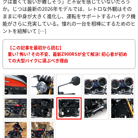
クは重くて扱いが難しそう」と不安を感じていないだろう
か。じつは最新の2026年モデルでは、レトロな外観はその
ままに中身が大きく進化し、運転をサポートするハイテク機
能がさらに充実している。憧れの一台を相棒にするためのヒ
ントを紐解いて […]
【この記事を最初から読む】
重い? 怖い? その不安、最新Z900RSが全て解決! 初心者が初め
ての大型バイクに選ぶべき理由