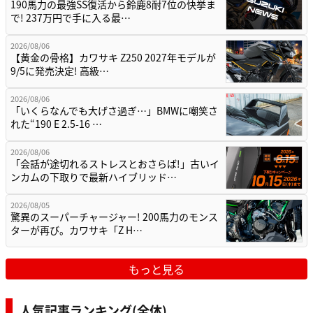
190馬力の最強SS復活から鈴鹿8耐7位の快挙ま
で! 237万円で手に入る最…
2026/08/06
【黄金の骨格】カワサキ Z250 2027年モデルが
9/5に発売決定! 高級…
2026/08/06
「いくらなんでも大げさ過ぎ…」BMWに嘲笑さ
れた“190 E 2.5-16 …
2026/08/06
「会話が途切れるストレスとおさらば!」古いイ
ンカムの下取りで最新ハイブリッド…
2026/08/05
驚異のスーパーチャージャー! 200馬力のモンス
ターが再び。カワサキ「Z H…
もっと見る
人気記事ランキング(全体)