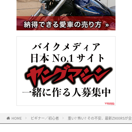
HOME
ビギナー／初心者
重い? 怖い? その不安、最新Z900R