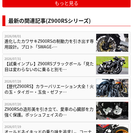
もっと見る
最新の関連記事(Z900RSシリーズ)
2026/08/01
進化したカワサキZ900RSの制動力を引き出す専
用設計。プロト「SWAGE-…
2026/07/31
【試乗インプレ】Z900RSブラックボール「見た
目は変わらないのに乗ると別モ…
2026/07/28
【歴代Z900RS】カラーバリエーション大全！火
の玉・タイガー・玉虫・ゼファ…
2026/07/20
Z900RSの造形美を引き立て、愛車の心臓部を力
強く保護。ポッシュフェイスの…
2026/07/19
オールドネイキッドの乗り味を追求し、コーナ