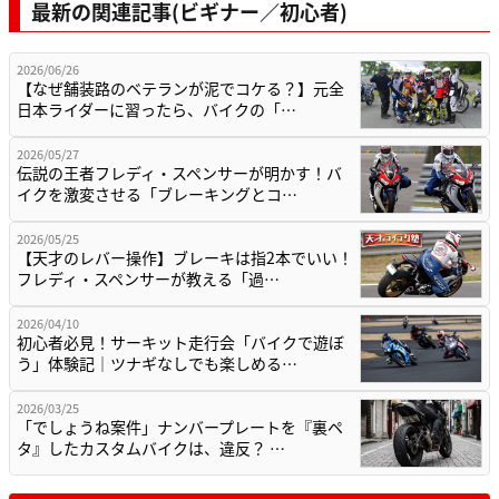
最新の関連記事(ビギナー／初心者)
2026/06/26
【なぜ舗装路のベテランが泥でコケる？】元全
日本ライダーに習ったら、バイクの「…
2026/05/27
伝説の王者フレディ・スペンサーが明かす！バ
イクを激変させる「ブレーキングとコ…
2026/05/25
【天才のレバー操作】ブレーキは指2本でいい！
フレディ・スペンサーが教える「過…
2026/04/10
初心者必見！サーキット走行会「バイクで遊ぼ
う」体験記｜ツナギなしでも楽しめる…
2026/03/25
「でしょうね案件」ナンバープレートを『裏ペ
タ』したカスタムバイクは、違反？ …