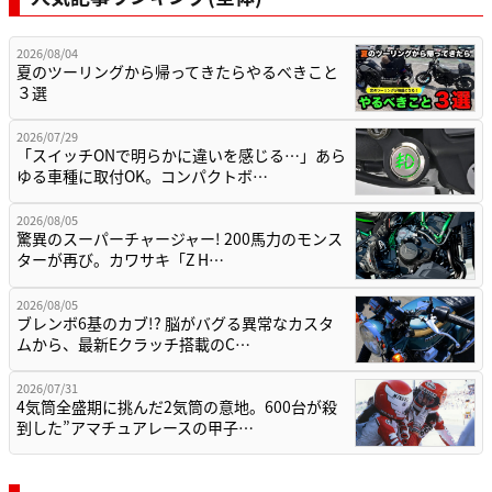
2026/08/04
夏のツーリングから帰ってきたらやるべきこと
３選
2026/07/29
「スイッチONで明らかに違いを感じる…」あら
ゆる車種に取付OK。コンパクトボ…
2026/08/05
驚異のスーパーチャージャー! 200馬力のモンス
ターが再び。カワサキ「Z H…
2026/08/05
ブレンボ6基のカブ!? 脳がバグる異常なカスタ
ムから、最新Eクラッチ搭載のC…
2026/07/31
4気筒全盛期に挑んだ2気筒の意地。600台が殺
到した”アマチュアレースの甲子…