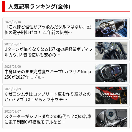
人気記事ランキング(全体)
2026/08/10
「これほど理性がブッ飛んだクルマはない」恐
怖の電子制御ゼロ！ 21年前の伝説…
2026/08/07
Uターンが怖くなくなる167kgの超軽量ボディフ
ルカウル! 普段使いも安心の…
2026/08/09
中身はそのまま完成度をキープ! カワサキNinja
250が2027年モデル…
2026/08/09
なぜヨシムラはコンプリート車を作り続けたの
か? ハヤブサX-1からオフ車をモ…
2026/08/07
スクーターがシフトダウンの時代へ!? 幻の名車
に電子制御CVT搭載モデルなど…