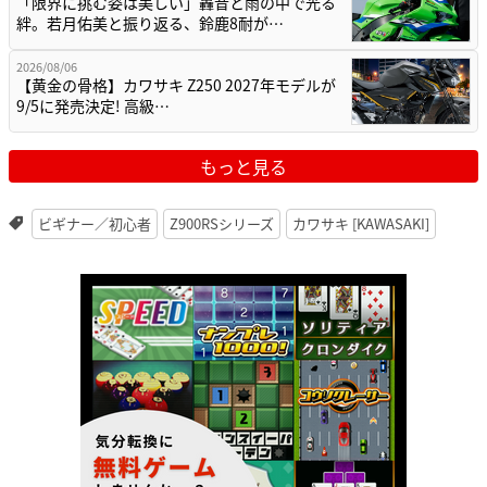
「限界に挑む姿は美しい」轟音と雨の中で光る
絆。若月佑美と振り返る、鈴鹿8耐が…
2026/08/06
【黄金の骨格】カワサキ Z250 2027年モデルが
9/5に発売決定! 高級…
もっと見る
ビギナー／初心者
Z900RSシリーズ
カワサキ [KAWASAKI]