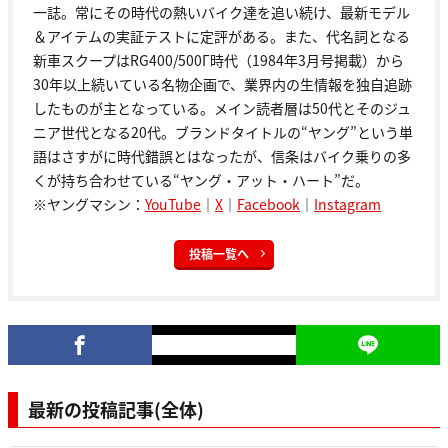
一誌。常にその時代の熱いバイク達を追い続け、最新モデル
＆アイテムの実証テストに定評がある。また、代名詞となる
新車スクープはRG400/500Γ時代（1984年3月号掲載）から
30年以上続いている名物企画で、業界内の生情報を独自追跡
したものが主となっている。メイン読者層は50代とそのジュ
ニア世代となる20代。ブランドタイトルの“ヤング”という単
語はさすがに時代錯誤とはなったが、信条はバイク乗りの多
くが持ち合わせている“ヤング・アット・ハート”だ。
※ヤングマシン：
YouTube
｜
X
｜
Facebook
｜
Instagram
投稿一覧へ
最新の投稿記事(全体)