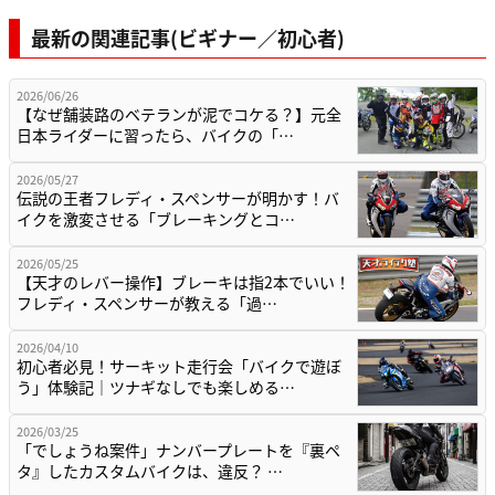
最新の関連記事(ビギナー／初心者)
2026/06/26
【なぜ舗装路のベテランが泥でコケる？】元全
日本ライダーに習ったら、バイクの「…
2026/05/27
伝説の王者フレディ・スペンサーが明かす！バ
イクを激変させる「ブレーキングとコ…
2026/05/25
【天才のレバー操作】ブレーキは指2本でいい！
フレディ・スペンサーが教える「過…
2026/04/10
初心者必見！サーキット走行会「バイクで遊ぼ
う」体験記｜ツナギなしでも楽しめる…
2026/03/25
「でしょうね案件」ナンバープレートを『裏ペ
タ』したカスタムバイクは、違反？ …