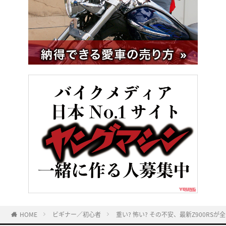
HOME
ビギナー／初心者
重い? 怖い? その不安、最新Z900R