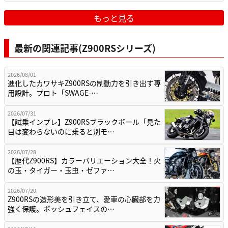
もっと見る
最新の関連記事(Z900RSシリーズ)
2026/08/01
進化したカワサキZ900RSの制動力を引き出す専
用設計。プロト「SWAGE-…
2026/07/31
【試乗インプレ】Z900RSブラックボール「見た
目は変わらないのに乗ると別モ…
2026/07/28
【歴代Z900RS】カラーバリエーション大全！火
の玉・タイガー・玉虫・ゼファ…
2026/07/20
Z900RSの造形美を引き立て、愛車の心臓部を力
強く保護。ポッシュフェイスの…