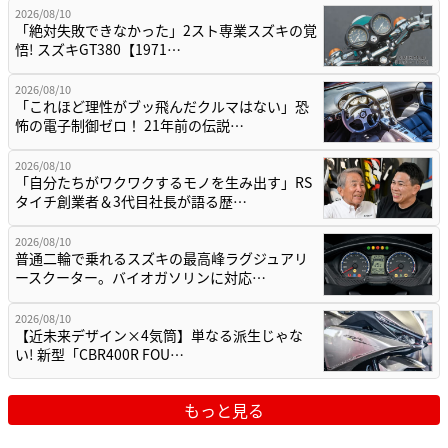
2026/08/10
「絶対失敗できなかった」2スト専業スズキの覚
悟! スズキGT380【1971…
2026/08/10
「これほど理性がブッ飛んだクルマはない」恐
怖の電子制御ゼロ！ 21年前の伝説…
2026/08/10
「自分たちがワクワクするモノを生み出す」RS
タイチ創業者＆3代目社長が語る歴…
2026/08/10
普通二輪で乗れるスズキの最高峰ラグジュアリ
ースクーター。バイオガソリンに対応…
2026/08/10
【近未来デザイン×4気筒】単なる派生じゃな
い! 新型「CBR400R FOU…
もっと見る