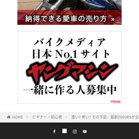
HOME
ビギナー／初心者
重い? 怖い? その不安、最新Z900R