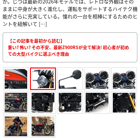
か。じつは最新の2026年モデルでは、レトロな外観はその
ままに中身が大きく進化し、運転をサポートするハイテク機
能がさらに充実している。憧れの一台を相棒にするためのヒ
ントを紐解いて […]
【この記事を最初から読む】
重い? 怖い? その不安、最新Z900RSが全て解決! 初心者が初め
ての大型バイクに選ぶべき理由