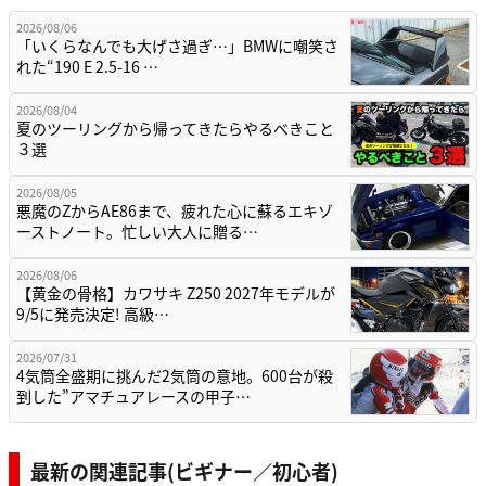
2026/08/06
「いくらなんでも大げさ過ぎ…」BMWに嘲笑さ
れた“190 E 2.5-16 …
2026/08/04
夏のツーリングから帰ってきたらやるべきこと
３選
2026/08/05
悪魔のZからAE86まで、疲れた心に蘇るエキゾ
ーストノート。忙しい大人に贈る…
2026/08/06
【黄金の骨格】カワサキ Z250 2027年モデルが
9/5に発売決定! 高級…
2026/07/31
4気筒全盛期に挑んだ2気筒の意地。600台が殺
到した”アマチュアレースの甲子…
最新の関連記事(ビギナー／初心者)