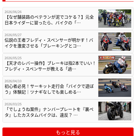
2026/06/26
【なぜ舗装路のベテランが泥でコケる？】元全
日本ライダーに習ったら、バイクの「…
2026/05/27
伝説の王者フレディ・スペンサーが明かす！バ
イクを激変させる「ブレーキングとコ…
2026/05/25
【天才のレバー操作】ブレーキは指2本でいい！
フレディ・スペンサーが教える「過…
2026/04/10
初心者必見！サーキット走行会「バイクで遊ぼ
う」体験記｜ツナギなしでも楽しめる…
2026/03/25
「でしょうね案件」ナンバープレートを『裏ペ
タ』したカスタムバイクは、違反？ …
もっと見る