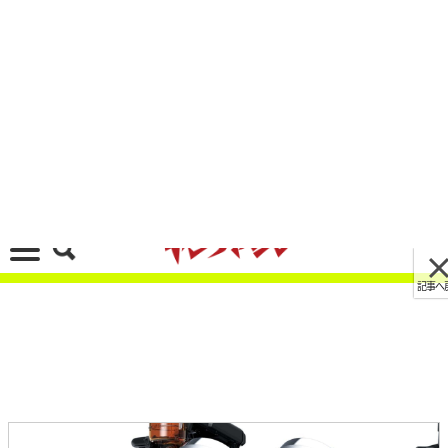
記事へ戻る
[画像 No.2/12]重い? 怖い? その不安、最新
Z900RSが全て解決! 初心者が初めての大型バイク
に選ぶべき理由
2026/03/15