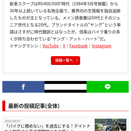
新車スクープはRG400/500Γ時代（1984年3月号掲載）から
30年以上続いている名物企画で、業界内の生情報を独自追跡
したものが主となっている。メイン読者層は50代とそのジュ
ニア世代となる20代。ブランドタイトルの“ヤング”という単
語はさすがに時代錯誤とはなったが、信条はバイク乗りの多
くが持ち合わせている“ヤング・アット・ハート”だ。
※ヤングマシン：
YouTube
｜
X
｜
Facebook
｜
Instagram
投稿一覧へ
最新の投稿記事(全体)
2026/08/07
「バイクに積めない」を過去にする！デイトナ