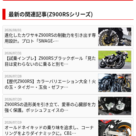
最新の関連記事(Z900RSシリーズ)
2026/08/01
進化したカワサキZ900RSの制動力を引き出す専
用設計。プロト「SWAGE-…
2026/07/31
【試乗インプレ】Z900RSブラックボール「見た
目は変わらないのに乗ると別モ…
2026/07/28
【歴代Z900RS】カラーバリエーション大全！火
の玉・タイガー・玉虫・ゼファ…
2026/07/20
Z900RSの造形美を引き立て、愛車の心臓部を力
強く保護。ポッシュフェイスの…
2026/07/19
オールドネイキッドの乗り味を追求し、コーナ
リングをよりダイナミックに。CB1…