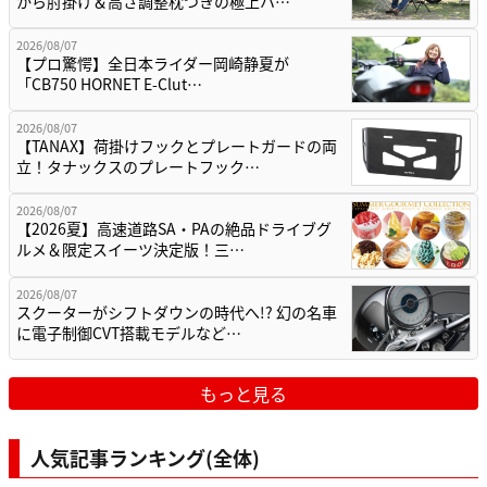
から肘掛け＆高さ調整枕つきの極上ハ…
2026/08/07
【プロ驚愕】全日本ライダー岡崎静夏が
「CB750 HORNET E-Clut…
2026/08/07
【TANAX】荷掛けフックとプレートガードの両
立！タナックスのプレートフック…
2026/08/07
【2026夏】高速道路SA・PAの絶品ドライブグ
ルメ＆限定スイーツ決定版！三…
2026/08/07
スクーターがシフトダウンの時代へ!? 幻の名車
に電子制御CVT搭載モデルなど…
もっと見る
人気記事ランキング(全体)