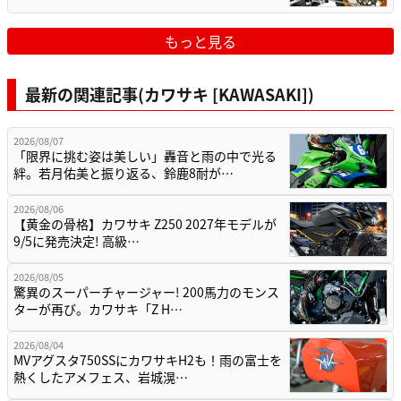
もっと見る
最新の関連記事(カワサキ [KAWASAKI])
2026/08/07
「限界に挑む姿は美しい」轟音と雨の中で光る
絆。若月佑美と振り返る、鈴鹿8耐が…
2026/08/06
【黄金の骨格】カワサキ Z250 2027年モデルが
9/5に発売決定! 高級…
2026/08/05
驚異のスーパーチャージャー! 200馬力のモンス
ターが再び。カワサキ「Z H…
2026/08/04
MVアグスタ750SSにカワサキH2も！雨の富士を
熱くしたアメフェス、岩城滉…