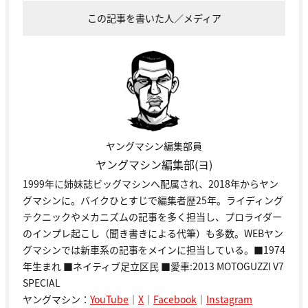
この記事を書いた人／メディア
ヤングマシン編集部員
ヤングマシン編集部(ヨ)
1999年に姉妹誌ビッグマシンへ配属され、2018年からヤン
グマシンに。バイクひとすじで編集者歴25年。ライディング
テクニックやメカニズムの記事を多く担当し、プロライダー
のインプレ起こし（聞き書きによる代筆）も多数。WEBヤン
グマシンでは新車系の記事をメインに担当している。■1974
年生まれ ■ネイティブ足立区民 ■愛車:2013 MOTOGUZZI V7
SPECIAL
ヤングマシン：
YouTube
｜
X
｜
Facebook
｜
Instagram