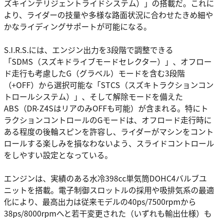
ズキインテリジェントライドシステム）」の搭載だ。これに
より、ライダーの技量や多様な路面状況に合わせたきめ細や
かなライディングサポートが可能になる。
S.I.R.S.には、エンジン出力を3段階で調整できる
「SDMS（スズキドライブモードセレクター）」、オフロー
ド走行も考慮したG（グラベル）モードを含む3段階
（+OFF）から選択可能な「STCS（スズキトラクションコン
トロールシステム）」、そして解除モードを備えた
ABS（DR-Z4SはリアのみOFFも可能）が含まれる。特にト
ラクションコントロールのGモードは、オフロード走行時に
ある程度の後輪スピンを許容し、ライダーがマシンをコント
ロールする楽しみを損なわないよう、スライドコントロール
をしやすい設定となっている。
エンジンは、実績のある水冷398cc単気筒DOHC4バルブユ
ニットを搭載。電子制御スロットルの採用や吸排気系の最適
化により、最高出力は従来モデルの40ps/7500rpmから
38ps/8000rpmへと若干変更された（いずれも輸出仕様）も