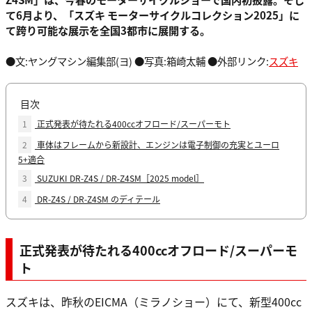
て6月より、「スズキ モーターサイクルコレクション2025」に
て跨り可能な展示を全国3都市に展開する。
●文:ヤングマシン編集部(ヨ) ●写真:箱崎太輔 ●外部リンク:
スズキ
目次
1
正式発表が待たれる400ccオフロード/スーパーモト
2
車体はフレームから新設計、エンジンは電子制御の充実とユーロ
5+適合
3
SUZUKI DR-Z4S / DR-Z4SM［2025 model］
4
DR-Z4S / DR-Z4SM のディテール
正式発表が待たれる400ccオフロード/スーパーモ
ト
スズキは、昨秋のEICMA（ミラノショー）にて、新型400cc