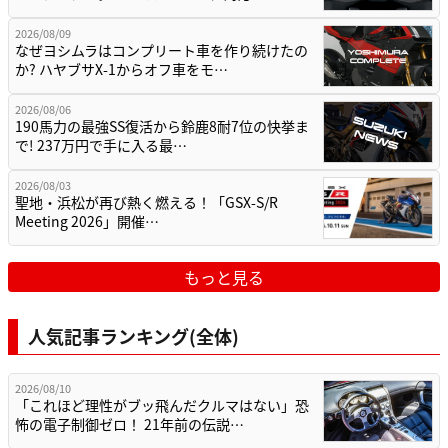
2026/08/09
なぜヨシムラはコンプリート車を作り続けたの
か? ハヤブサX-1からオフ車をモ…
2026/08/06
190馬力の最強SS復活から鈴鹿8耐7位の快挙ま
で! 237万円で手に入る最…
2026/08/03
聖地・浜松が再び熱く燃える！「GSX-S/R
Meeting 2026」開催…
もっと見る
人気記事ランキング(全体)
2026/08/10
「これほど理性がブッ飛んだクルマはない」恐
怖の電子制御ゼロ！ 21年前の伝説…