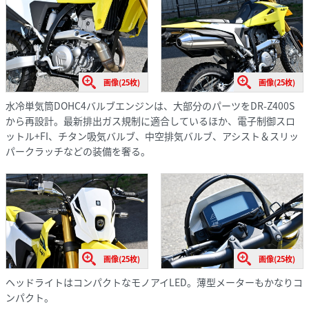
画像(25枚)
画像(25枚)
水冷単気筒DOHC4バルブエンジンは、大部分のパーツをDR-Z400S
から再設計。最新排出ガス規制に適合しているほか、電子制御スロ
ットル+FI、チタン吸気バルブ、中空排気バルブ、アシスト＆スリッ
パークラッチなどの装備を奢る。
画像(25枚)
画像(25枚)
ヘッドライトはコンパクトなモノアイLED。薄型メーターもかなりコ
ンパクト。