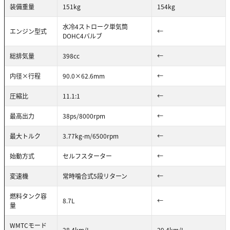
装備重量
151kg
154kg
水冷4ストローク単気筒
エンジン型式
←
DOHC4バルブ
総排気量
398cc
←
内径×行程
90.0×62.6mm
←
圧縮比
11.1:1
←
最高出力
38ps/8000rpm
←
最大トルク
3.77kg-m/6500rpm
←
始動方式
セルフスターター
←
変速機
常時噛合式5段リターン
←
燃料タンク容
8.7L
←
量
WMTCモード
28.4km/L
29.4km/L