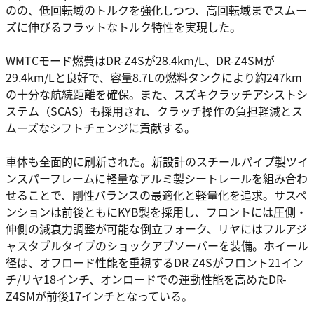
のの、低回転域のトルクを強化しつつ、高回転域までスムー
ズに伸びるフラットなトルク特性を実現した。
WMTCモード燃費はDR-Z4Sが28.4km/L、DR-Z4SMが
29.4km/Lと良好で、容量8.7Lの燃料タンクにより約247km
の十分な航続距離を確保。また、スズキクラッチアシストシ
ステム（SCAS）も採用され、クラッチ操作の負担軽減とス
ムーズなシフトチェンジに貢献する。
車体も全面的に刷新された。新設計のスチールパイプ製ツイ
ンスパーフレームに軽量なアルミ製シートレールを組み合わ
せることで、剛性バランスの最適化と軽量化を追求。サスペ
ンションは前後ともにKYB製を採用し、フロントには圧側・
伸側の減衰力調整が可能な倒立フォーク、リヤにはフルアジ
ャスタブルタイプのショックアブソーバーを装備。ホイール
径は、オフロード性能を重視するDR-Z4Sがフロント21イン
チ/リヤ18インチ、オンロードでの運動性能を高めたDR-
Z4SMが前後17インチとなっている。