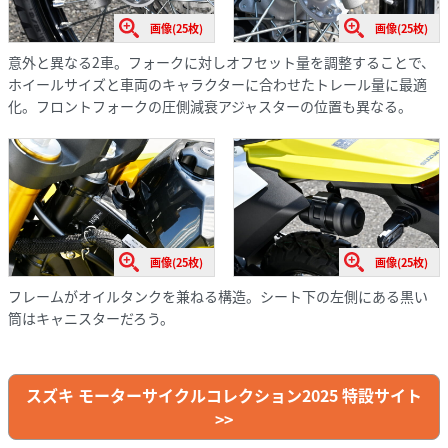
画像(25枚)
画像(25枚)
意外と異なる2車。フォークに対しオフセット量を調整することで、
ホイールサイズと車両のキャラクターに合わせたトレール量に最適
化。フロントフォークの圧側減衰アジャスターの位置も異なる。
画像(25枚)
画像(25枚)
フレームがオイルタンクを兼ねる構造。シート下の左側にある黒い
筒はキャニスターだろう。
スズキ モーターサイクルコレクション2025 特設サイト
>>