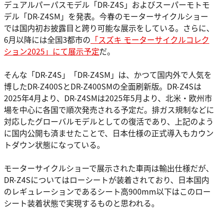
デュアルパーパスモデル「DR-Z4S」およびスーパーモトモ
デル「DR-Z4SM」を発表。今春のモーターサイクルショー
では国内初お披露目と跨り可能な展示をしている。さらに、
6月以降には全国3都市の
「スズキ モーターサイクルコレク
ション2025」にて展示予定
だ。
そんな「DR-Z4S」「DR-Z4SM」は、かつて国内外で人気を
博したDR-Z400SとDR-Z400SMの全面刷新版。DR-Z4Sは
2025年4月より、DR-Z4SMは2025年5月より、北米・欧州市
場を中心に各国で順次発売される予定だ。排ガス規制などに
対応したグローバルモデルとしての復活であり、上記のよう
に国内公開も済ませたことで、日本仕様の正式導入もカウン
トダウン状態になっている。
モーターサイクルショーで展示された車両は輸出仕様だが、
DR-Z4Sについてはローシートが装着されており、日本国内
のレギュレーションであるシート高900mm以下はこのロー
シート装着状態で実現するものと思われる。