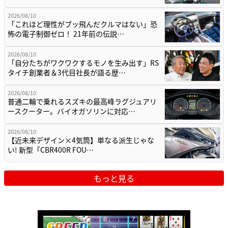
2026/08/10
「これほど理性がブッ飛んだクルマはない」恐
怖の電子制御ゼロ！ 21年前の伝説…
2026/08/10
「自分たちがワクワクするモノを生み出す」RS
タイチ創業者＆3代目社長が語る歴…
2026/08/10
普通二輪で乗れるスズキの最高峰ラグジュアリ
ースクーター。バイオガソリンに対応…
2026/08/10
【近未来デザイン×4気筒】単なる派生じゃな
い! 新型「CBR400R FOU…
もっと見る