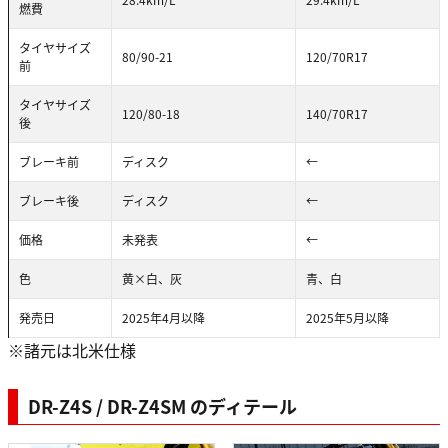
燃費
タイヤサイズ
80/90-21
120/70R17
前
タイヤサイズ
120/80-18
140/70R17
後
ブレーキ前
ディスク
←
ブレーキ後
ディスク
←
価格
未発表
←
色
黄×白、灰
青、白
発売日
2025年4月以降
2025年5月以降
※諸元は北米仕様
DR-Z4S / DR-Z4SM のディテール