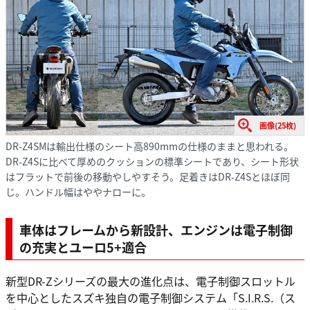
画像(25枚)
DR-Z4SMは輸出仕様のシート高890mmの仕様のままと思われる。
DR-Z4Sに比べて厚めのクッションの標準シートであり、シート形状
はフラットで前後の移動やしやすそう。足着きはDR-Z4Sとほぼ同
じ。ハンドル幅はややナローに。
車体はフレームから新設計、エンジンは電子制御
の充実とユーロ5+適合
新型DR-Zシリーズの最大の進化点は、電子制御スロットル
を中心としたスズキ独自の電子制御システム「S.I.R.S.（ス