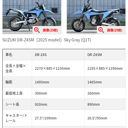
画像(25枚)
画像(25枚)
SUZUKI DR-Z4SM［2025 model］Sky Gray (Q1T)
車名
DR-Z4S
DR-Z4SM
全長×全幅×
2270×885×1235mm
2195×885×1190mm
全高
軸距
1495mm
1465mm
最低地上高
300mm
260mm
シート高
920mm
890mm
キャスター/ト
27.5°/109mm
26.5°/95mm
レール