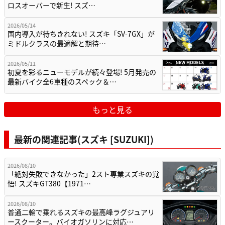
ロスオーバーで新生! スズ…
2026/05/14
国内導入が待ちきれない! スズキ「SV-7GX」が
ミドルクラスの最適解と期待…
2026/05/11
初夏を彩るニューモデルが続々登場! 5月発売の
最新バイク全6車種のスペック＆…
もっと見る
最新の関連記事(スズキ [SUZUKI])
2026/08/10
「絶対失敗できなかった」2スト専業スズキの覚
悟! スズキGT380【1971…
2026/08/10
普通二輪で乗れるスズキの最高峰ラグジュアリ
ースクーター。バイオガソリンに対応…