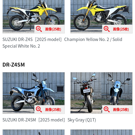
画像(25枚)
画像(25枚)
SUZUKI DR-Z4S［2025 model］Champion Yellow No. 2 / Solid
Special White No. 2
DR-Z4SM
画像(25枚)
画像(25枚)
SUZUKI DR-Z4SM［2025 model］Sky Gray (Q1T)