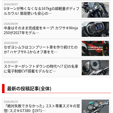
2026/08/07
Uターンが怖くなくなる167kgの超軽量ボディフ
ルカウル! 普段使いも安心の…
2026/08/09
中身はそのまま完成度をキープ! カワサキNinja
250が2027年モデル…
2026/08/09
なぜヨシムラはコンプリート車を作り続けたの
か? ハヤブサX-1からオフ車をモ…
2026/08/07
スクーターがシフトダウンの時代へ!? 幻の名車
に電子制御CVT搭載モデルなど…
最新の投稿記事(全体)
2026/08/10
「絶対失敗できなかった」2スト専業スズキの覚
悟! スズキGT380【1971…