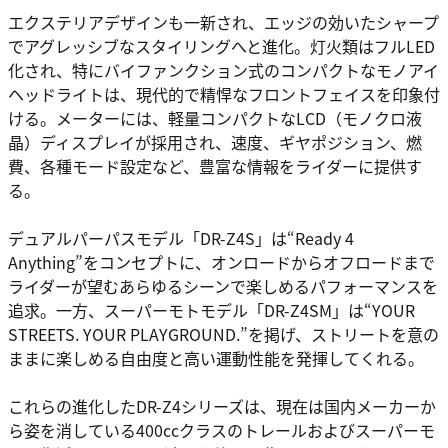
エクステリアデザインも一新され、エッジの効いたシャープ
でアグレッシブなスタイリングへと進化。灯火類はフルLED
化され、特にバイファンクション式のコンパクトなモノアイ
ヘッドライトは、現代的で精悍なフロントフェイスを印象付
ける。メーターには、軽量コンパクトなLCD（モノクロ液
晶）ディスプレイが採用され、速度、ギヤポジション、燃
費、各種モード設定など、豊富な情報をライダーに提供す
る。
デュアルパーパスモデル「DR-Z4S」は“Ready 4
Anything”をコンセプトに、オンロードからオフロードまで
ライダーが望むあらゆるシーンで楽しめるパフォーマンスを
追求。一方、スーパーモトモデル「DR-Z4SM」は“YOUR
STREETS. YOUR PLAYGROUND.”を掲げ、ストリートを意の
ままに楽しめる自由度と高い運動性能を発揮してくれる。
これらの進化したDR-Z4シリーズは、現在は国内メーカーか
ら姿を消している400ccクラスのトレールおよびスーパーモ