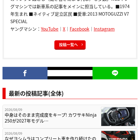
グマシンでは新車系の記事をメインに担当している。■1974
年生まれ ■ネイティブ足立区民 ■愛車:2013 MOTOGUZZI V7
SPECIAL
ヤングマシン：
YouTube
｜
X
｜
Facebook
｜
Instagram
投稿一覧へ
最新の投稿記事(全体)
2026/08/09
中身はそのまま完成度をキープ! カワサキNinja
250が2027年モデル…
2026/08/09
なぜヨシムラはコンプリート車を作り続けたの