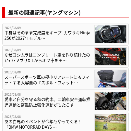
最新の関連記事(ヤングマシン)
2026/08/09
中身はそのまま完成度をキープ! カワサキNinja
250が2027年モデル…
2026/08/09
なぜヨシムラはコンプリート車を作り続けたの
か? ハヤブサX-1からオフ車をモ…
2026/08/08
スーパースポーツ車の極小リアシートにもフィ
ットする大容量の『スポルトフィット…
2026/08/08
愛車と自分を守る秋の約束。二輪車安全運転推
進運動と盗難防止強化運動がもたらす…
2026/08/08
あの白馬のイベントが今年もやってくる！
「BMW MOTORRAD DAYS …