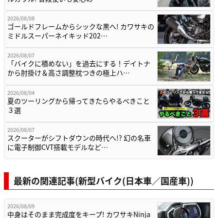
2026/08/08
ゴールドフレームからシックな黒へ! カワサキの
ミドルスーパーネイキッド202…
2026/08/07
「バイクに積めない」を過去にする！デイトナ
から肘掛け＆高さ調整枕つきの極上ハ…
2026/08/04
夏のツーリングから帰ってきたらやるべきこと
３選
2026/08/07
スクーターがシフトダウンの時代へ!? 幻の名車
に電子制御CVT搭載モデルなど…
最新の関連記事(新型バイク(日本車／国産車))
2026/08/09
中身はそのまま完成度をキープ! カワサキNinja