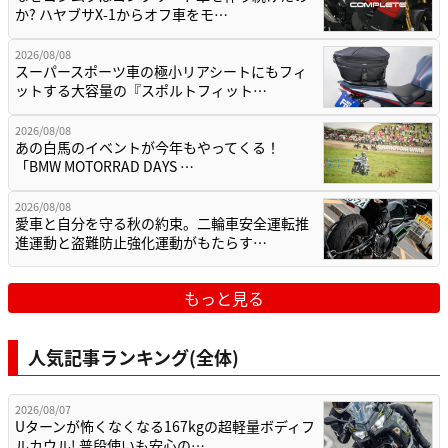
か? ハヤブサX-1からオフ車をモ…
2026/08/08
スーパースポーツ車の極小リアシートにもフィ
ットする大容量の『スポルトフィット…
2026/08/08
あの白馬のイベントが今年もやってくる！
「BMW MOTORRAD DAYS …
2026/08/08
愛車と自分を守る秋の約束。二輪車安全運転推
進運動と盗難防止強化運動がもたらす…
もっと見る
人気記事ランキング(全体)
2026/08/07
Uターンが怖くなくなる167kgの超軽量ボディフ
ルカウル! 普段使いも安心の…