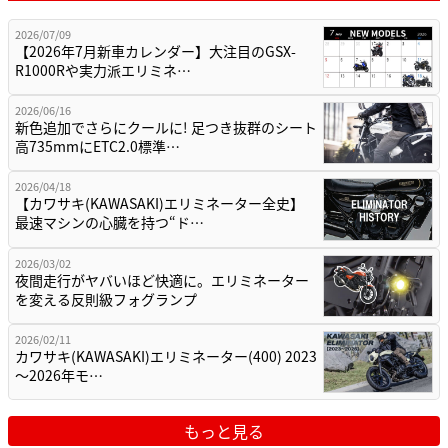
2026/07/09
【2026年7月新車カレンダー】大注目のGSX-
R1000Rや実力派エリミネ…
2026/06/16
新色追加でさらにクールに! 足つき抜群のシート
高735mmにETC2.0標準…
2026/04/18
【カワサキ(KAWASAKI)エリミネーター全史】
最速マシンの心臓を持つ“ド…
2026/03/02
夜間走行がヤバいほど快適に。エリミネーター
を変える反則級フォグランプ
2026/02/11
カワサキ(KAWASAKI)エリミネーター(400) 2023
～2026年モ…
もっと見る