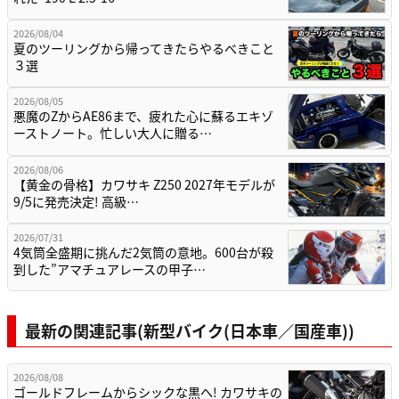
2026/08/04
夏のツーリングから帰ってきたらやるべきこと
３選
2026/08/05
悪魔のZからAE86まで、疲れた心に蘇るエキゾ
ーストノート。忙しい大人に贈る…
2026/08/06
【黄金の骨格】カワサキ Z250 2027年モデルが
9/5に発売決定! 高級…
2026/07/31
4気筒全盛期に挑んだ2気筒の意地。600台が殺
到した”アマチュアレースの甲子…
最新の関連記事(新型バイク(日本車／国産車))
2026/08/08
ゴールドフレームからシックな黒へ! カワサキの