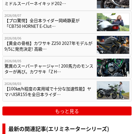
ミドルスーパーネイキッド202…
2026/08/07
【プロ驚愕】全日本ライダー岡崎静夏が
「CB750 HORNET E-Clut…
2026/08/06
【黄金の骨格】カワサキ Z250 2027年モデルが
9/5に発売決定! 高級…
2026/08/05
驚異のスーパーチャージャー! 200馬力のモンス
ターが再び。カワサキ「Z H…
2026/08/03
【100㎞/h程度の実用域で十分な加速性能】ヤ
マハXSR155を全日本ライダ…
もっと見る
最新の関連記事(エリミネーターシリーズ)