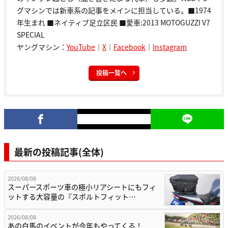
グマシンでは新車系の記事をメインに担当している。■1974
年生まれ ■ネイティブ足立区民 ■愛車:2013 MOTOGUZZI V7
SPECIAL
ヤングマシン：
YouTube
｜
X
｜
Facebook
｜
Instagram
投稿一覧へ
最新の投稿記事(全体)
2026/08/08
スーパースポーツ車の極小リアシートにもフィ
ットする大容量の『スポルトフィット…
2026/08/08
あの白馬のイベントが今年もやってくる！