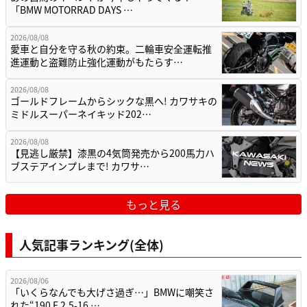
「BMW MOTORRAD DAYS …
2026/08/08
愛車と自分を守る秋の約束。二輪車安全運転推
進運動と盗難防止強化運動がもたらす…
2026/08/08
ゴールドフレームからシックな黒へ! カワサキの
ミドルスーパーネイキッド202…
2026/08/08
【見逃し厳禁】漆黒の4気筒発売から200馬力ハ
ブステアインプレまで! カワサ…
もっと見る
人気記事ランキング(全体)
2026/08/06
「いくらなんでも大げさ過ぎ…」BMWに嘲笑さ
れた“190 E 2.5-16 …