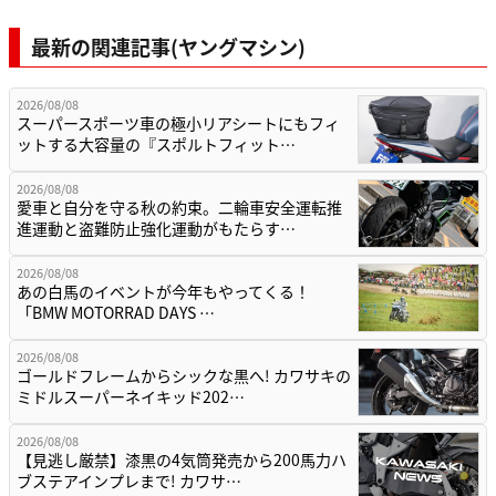
最新の関連記事(ヤングマシン)
2026/08/08
スーパースポーツ車の極小リアシートにもフィ
ットする大容量の『スポルトフィット…
2026/08/08
愛車と自分を守る秋の約束。二輪車安全運転推
進運動と盗難防止強化運動がもたらす…
2026/08/08
あの白馬のイベントが今年もやってくる！
「BMW MOTORRAD DAYS …
2026/08/08
ゴールドフレームからシックな黒へ! カワサキの
ミドルスーパーネイキッド202…
2026/08/08
【見逃し厳禁】漆黒の4気筒発売から200馬力ハ
ブステアインプレまで! カワサ…