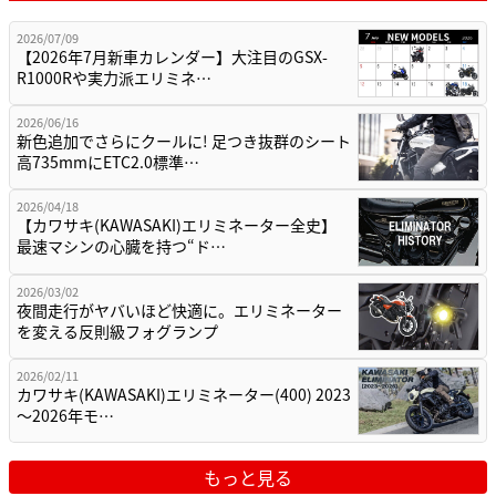
2026/07/09
【2026年7月新車カレンダー】大注目のGSX-
R1000Rや実力派エリミネ…
2026/06/16
新色追加でさらにクールに! 足つき抜群のシート
高735mmにETC2.0標準…
2026/04/18
【カワサキ(KAWASAKI)エリミネーター全史】
最速マシンの心臓を持つ“ド…
2026/03/02
夜間走行がヤバいほど快適に。エリミネーター
を変える反則級フォグランプ
2026/02/11
カワサキ(KAWASAKI)エリミネーター(400) 2023
～2026年モ…
もっと見る