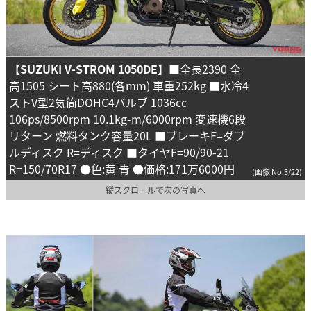
【SUZUKI V-STROM 1050DE】
■全長2390 全
高1505 シート高880(各mm) 車重252kg ■水冷4
ストV型2気筒DOHC4バルブ 1036cc
106ps/8500rpm 10.1kg-m/6000rpm 変速機6段
リターン 燃料タンク容量20L ■ブレーキF=ダブ
ルディスク R=ディスク ■タイヤF=90/90-21
R=150/70R17 ●色:黄 青 ●価格:171万6000円
(画像 No.3/22)
縦スクロールで次の写真へ