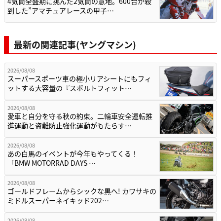
4気筒全盛期に挑んだ2気筒の意地。600台が殺
到した”アマチュアレースの甲子…
最新の関連記事(ヤングマシン)
2026/08/08
スーパースポーツ車の極小リアシートにもフィ
ットする大容量の『スポルトフィット…
2026/08/08
愛車と自分を守る秋の約束。二輪車安全運転推
進運動と盗難防止強化運動がもたらす…
2026/08/08
あの白馬のイベントが今年もやってくる！
「BMW MOTORRAD DAYS …
2026/08/08
ゴールドフレームからシックな黒へ! カワサキの
ミドルスーパーネイキッド202…
2026/08/08