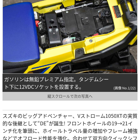
ガソリンは無鉛プレミアム指定。タンデムシー
ト下に12VDCソケットを設置する。
(画像 No.1/22)
縦スクロールで次の写真へ
スズキのビッグアドベンチャー、Vストローム1050XTの実質
的な後継として“DE”が誕生! フロントホイールの19→21イ
ンチ化を筆頭に、ホイールトラベル量の増加やフレーム補強
などでオフロード性能を強化。合わせて双方向クイックシフ