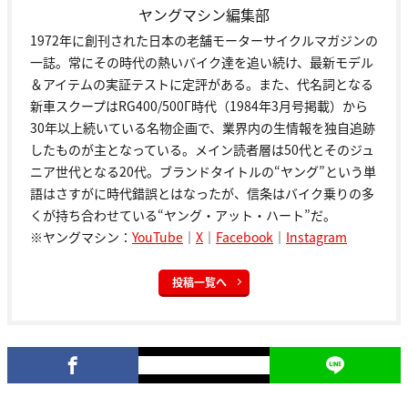
ヤングマシン編集部
1972年に創刊された日本の老舗モーターサイクルマガジンの
一誌。常にその時代の熱いバイク達を追い続け、最新モデル
＆アイテムの実証テストに定評がある。また、代名詞となる
新車スクープはRG400/500Γ時代（1984年3月号掲載）から
30年以上続いている名物企画で、業界内の生情報を独自追跡
したものが主となっている。メイン読者層は50代とそのジュ
ニア世代となる20代。ブランドタイトルの“ヤング”という単
語はさすがに時代錯誤とはなったが、信条はバイク乗りの多
くが持ち合わせている“ヤング・アット・ハート”だ。
※ヤングマシン：
YouTube
｜
X
｜
Facebook
｜
Instagram
投稿一覧へ