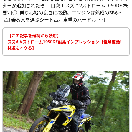
ターが追加されたぞ！ 目次 1 スズキVストローム1050DE 概
要2 [◯] 乗り心地の良さに感動。エンジンは熟成の極み3
[△] 乗る人を選ぶシート高。車重のハードル […]
【この記事を最初から読む】
スズキVストローム1050DE試乗インプレッション【怪鳥復活!
林道もイケる】