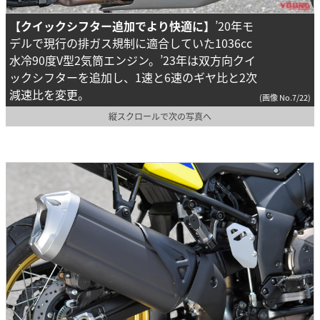
【クイックシフター追加でより快適に】
’20年モ
デルで現行の排ガス規制に適合していた1036cc
水冷90度V型2気筒エンジン。’23年は双方向クイ
ックシフターを追加し、1速と6速のギヤ比と2次
減速比を変更。
(画像 No.7/22)
縦スクロールで次の写真へ