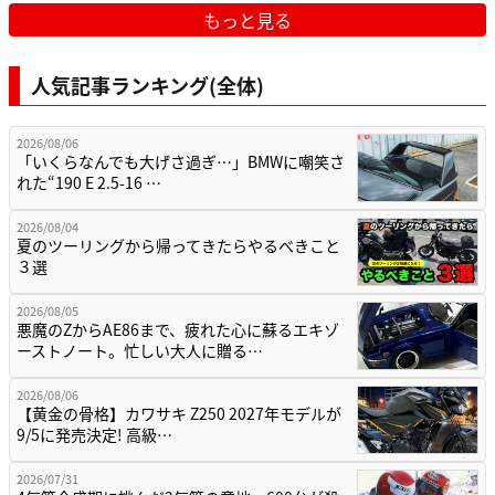
もっと見る
人気記事ランキング(全体)
2026/08/06
「いくらなんでも大げさ過ぎ…」BMWに嘲笑さ
れた“190 E 2.5-16 …
2026/08/04
夏のツーリングから帰ってきたらやるべきこと
３選
2026/08/05
悪魔のZからAE86まで、疲れた心に蘇るエキゾ
ーストノート。忙しい大人に贈る…
2026/08/06
【黄金の骨格】カワサキ Z250 2027年モデルが
9/5に発売決定! 高級…
2026/07/31