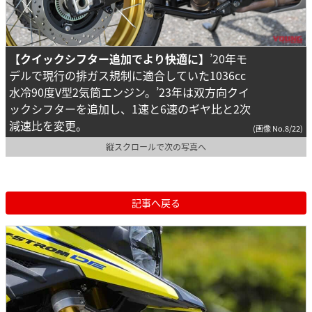
【クイックシフター追加でより快適に】
’20年モ
デルで現行の排ガス規制に適合していた1036cc
水冷90度V型2気筒エンジン。’23年は双方向クイ
ックシフターを追加し、1速と6速のギヤ比と2次
減速比を変更。
(画像 No.8/22)
縦スクロールで次の写真へ
記事へ戻る