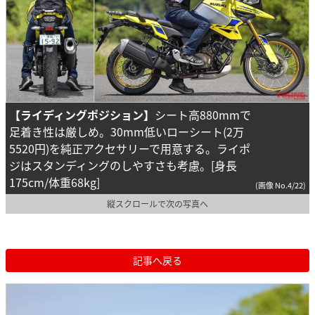
【ライディングポジション】
シート高880mmで
足着き性は厳しめ。30mm低いローシート(2万
5520円)を純正アクセサリーで用意する。ライポ
ジはスタンディングのしやすさも考慮。[身長
175cm/体重68kg]
(画像 No.4/22)
縦スクロールで次の写真へ
記事へ戻る