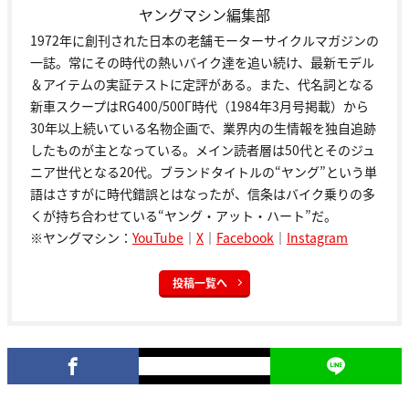
ヤングマシン編集部
1972年に創刊された日本の老舗モーターサイクルマガジンの
一誌。常にその時代の熱いバイク達を追い続け、最新モデル
＆アイテムの実証テストに定評がある。また、代名詞となる
新車スクープはRG400/500Γ時代（1984年3月号掲載）から
30年以上続いている名物企画で、業界内の生情報を独自追跡
したものが主となっている。メイン読者層は50代とそのジュ
ニア世代となる20代。ブランドタイトルの“ヤング”という単
語はさすがに時代錯誤とはなったが、信条はバイク乗りの多
くが持ち合わせている“ヤング・アット・ハート”だ。
※ヤングマシン：
YouTube
｜
X
｜
Facebook
｜
Instagram
投稿一覧へ