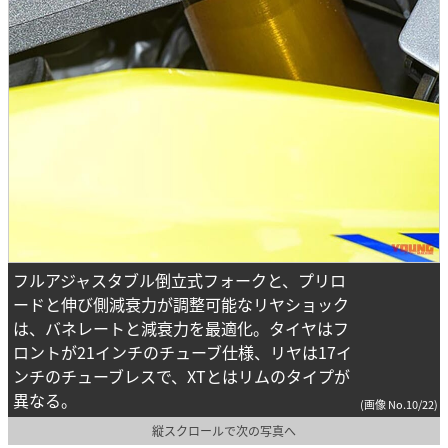
フルアジャスタブル倒立式フォークと、プリロ
ードと伸び側減衰力が調整可能なリヤショック
は、バネレートと減衰力を最適化。タイヤはフ
ロントが21インチのチューブ仕様、リヤは17イ
ンチのチューブレスで、XTとはリムのタイプが
異なる。
(画像 No.10/22)
縦スクロールで次の写真へ