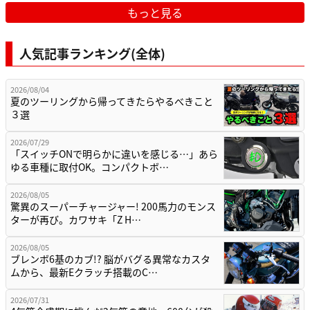
もっと見る
人気記事ランキング(全体)
2026/08/04
夏のツーリングから帰ってきたらやるべきこと
３選
2026/07/29
「スイッチONで明らかに違いを感じる…」あら
ゆる車種に取付OK。コンパクトボ…
2026/08/05
驚異のスーパーチャージャー! 200馬力のモンス
ターが再び。カワサキ「Z H…
2026/08/05
ブレンボ6基のカブ!? 脳がバグる異常なカスタ
ムから、最新Eクラッチ搭載のC…
2026/07/31