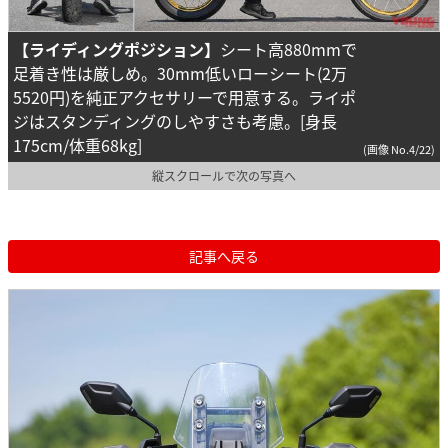
【ライディングポジション】
シート高880mmで
足着き性は厳しめ。30mm低いローシート(2万
5520円)を純正アクセサリーで用意する。ライポ
ジはスタンディングのしやすさも考慮。[身長
175cm/体重68kg]
(画像 No.4/22)
縦スクロールで次の写真へ
記事へ戻る