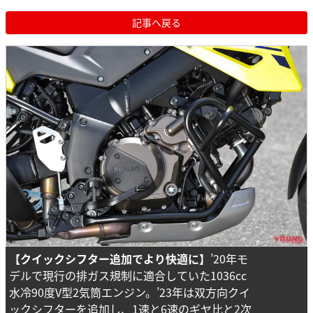
記事へ戻る
【クイックシフター追加でより快適に】
’20年モ
デルで現行の排ガス規制に適合していた1036cc
水冷90度V型2気筒エンジン。’23年は双方向クイ
ックシフターを追加し、1速と6速のギヤ比と2次