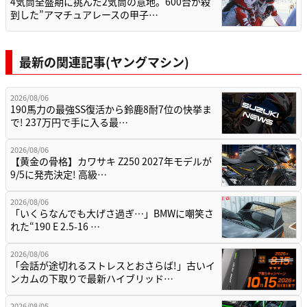
4気筒全盛期に挑んだ2気筒の意地。600台が殺
到した”アマチュアレースの甲子…
最新の関連記事(ヤングマシン)
2026/08/06
190馬力の最強SS復活から鈴鹿8耐7位の快挙ま
で! 237万円で手に入る最…
2026/08/06
【黄金の骨格】カワサキ Z250 2027年モデルが
9/5に発売決定! 高級…
2026/08/06
「いくらなんでも大げさ過ぎ…」BMWに嘲笑さ
れた“190 E 2.5-16 …
2026/08/06
「会話が途切れるストレスとおさらば!」古いイ
ンカムの下取りで最新ハイブリッド…
2026/08/05