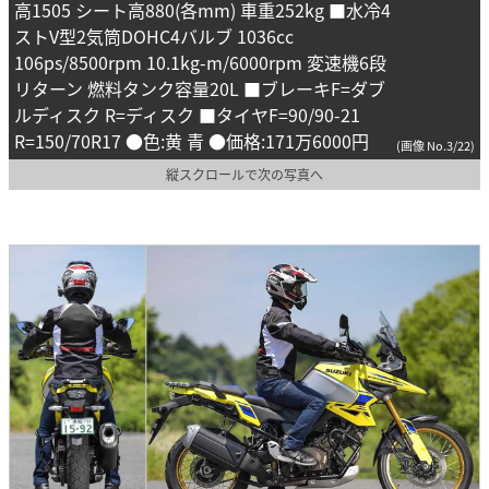
高1505 シート高880(各mm) 車重252kg ■水冷4
ストV型2気筒DOHC4バルブ 1036cc
106ps/8500rpm 10.1kg-m/6000rpm 変速機6段
リターン 燃料タンク容量20L ■ブレーキF=ダブ
ルディスク R=ディスク ■タイヤF=90/90-21
R=150/70R17 ●色:黄 青 ●価格:171万6000円
(画像 No.3/22)
縦スクロールで次の写真へ