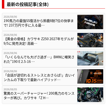
最新の投稿記事(全体)
2026/08/06
190馬力の最強SS復活から鈴鹿8耐7位の快挙ま
で! 237万円で手に入る最…
2026/08/06
【黄金の骨格】カワサキ Z250 2027年モデルが
9/5に発売決定! 高級…
2026/08/06
「いくらなんでも大げさ過ぎ…」BMWに嘲笑さ
れた“190 E 2.5-16 …
2026/08/06
「会話が途切れるストレスとおさらば!」古いイ
ンカムの下取りで最新ハイブリッド…
2026/08/05
驚異のスーパーチャージャー! 200馬力のモンス
ターが再び。カワサキ「Z H…