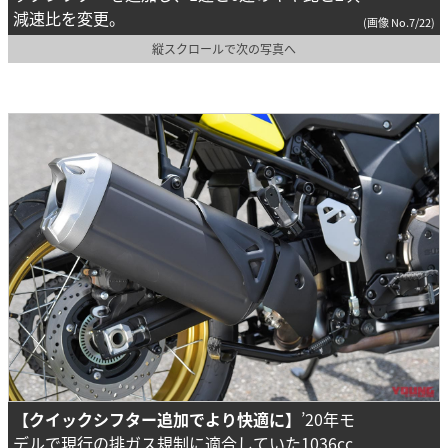
減速比を変更。
(画像 No.7/22)
縦スクロールで次の写真へ
【クイックシフター追加でより快適に】
’20年モ
デルで現行の排ガス規制に適合していた1036cc