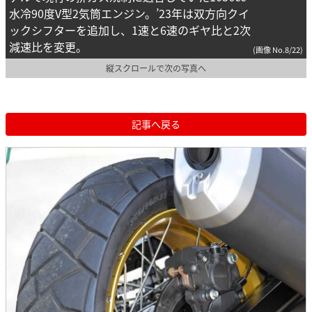
水冷90度V型2気筒エンジン。’23年は双方向クイ
ックシフターを追加し、1速と6速のギヤ比と2次
減速比を変更。
(画像 No.8/22)
縦スクロールで次の写真へ
記事へ戻る