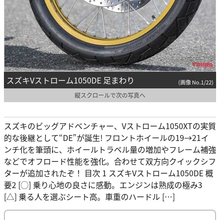
スズキVストローム1050DE 足まわり
(画像 No.1/22)
縦スクロールで次の写真へ
スズキのビッグアドベンチャー、Vストローム1050XTの実質
的な後継として“DE”が誕生! フロントホイールの19→21イ
ンチ化を筆頭に、ホイールトラベル量の増加やフレーム補強
などでオフロード性能を強化。合わせて双方向クイックシフ
ターが追加されたぞ！ 目次 1 スズキVストローム1050DE 概
要2 [◯] 乗り心地の良さに感動。エンジンは熟成の極み3
[△] 乗る人を選ぶシート高。車重のハードル […]