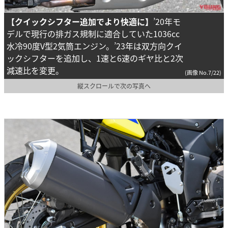
【クイックシフター追加でより快適に】
’20年モ
デルで現行の排ガス規制に適合していた1036cc
水冷90度V型2気筒エンジン。’23年は双方向クイ
ックシフターを追加し、1速と6速のギヤ比と2次
減速比を変更。
(画像 No.7/22)
縦スクロールで次の写真へ