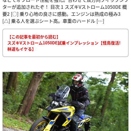
ターが追加されたぞ！ 目次 1 スズキVストローム1050DE 概
要2 [◯] 乗り心地の良さに感動。エンジンは熟成の極み3
[△] 乗る人を選ぶシート高。車重のハードル […]
【この記事を最初から読む】
スズキVストローム1050DE試乗インプレッション【怪鳥復活!
林道もイケる】