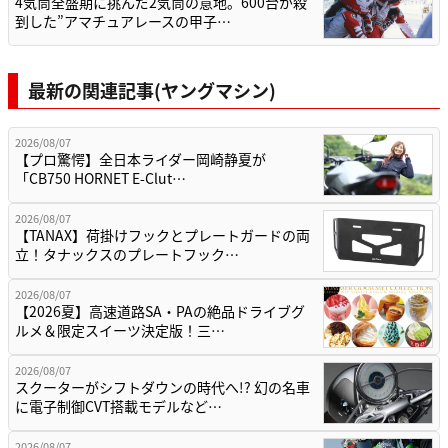
4気筒全盛期に挑んだ2気筒の意地。600台が殺
到した”アマチュアレースの甲子…
最新の関連記事(ヤングマシン)
2026/08/07
【プロ驚愕】全日本ライダー岡崎静夏が
「CB750 HORNET E-Clut…
2026/08/07
【TANAX】荷掛けフックとプレートガードの両
立！タナックスのプレートフック…
2026/08/07
【2026夏】高速道路SA・PAの絶品ドライブグ
ルメ＆限定スイーツ決定版！三…
2026/08/07
スクーターがシフトダウンの時代へ!? 幻の名車
に電子制御CVT搭載モデルなど…
2026/08/07