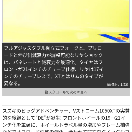
フルアジャスタブル倒立式フォークと、プリロ
ードと伸び側減衰力が調整可能なリヤショック
は、バネレートと減衰力を最適化。タイヤはフ
ロントが21インチのチューブ仕様、リヤは17イ
ンチのチューブレスで、XTとはリムのタイプが
異なる。
(画像 No.1/22)
縦スクロールで次の写真へ
スズキのビッグアドベンチャー、Vストローム1050XTの実質
的な後継として“DE”が誕生! フロントホイールの19→21イ
ンチ化を筆頭に、ホイールトラベル量の増加やフレーム補強
などでオフロード性能を強化。合わせて双方向クイックシフ