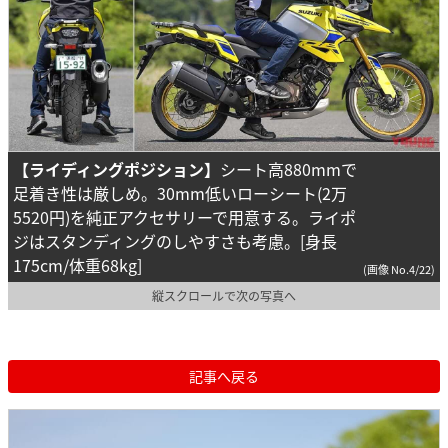
【ライディングポジション】
シート高880mmで
足着き性は厳しめ。30mm低いローシート(2万
5520円)を純正アクセサリーで用意する。ライポ
ジはスタンディングのしやすさも考慮。[身長
175cm/体重68kg]
(画像 No.4/22)
縦スクロールで次の写真へ
記事へ戻る