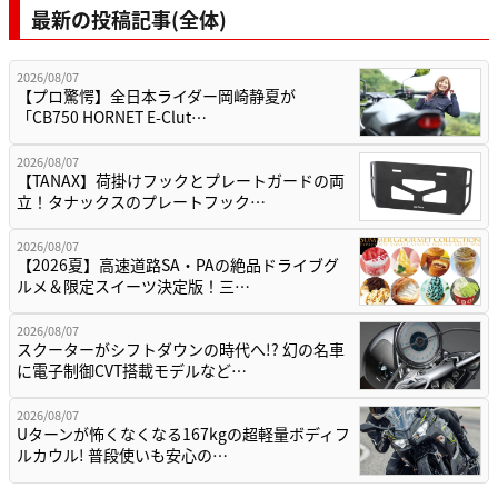
最新の投稿記事(全体)
2026/08/07
【プロ驚愕】全日本ライダー岡崎静夏が
「CB750 HORNET E-Clut…
2026/08/07
【TANAX】荷掛けフックとプレートガードの両
立！タナックスのプレートフック…
2026/08/07
【2026夏】高速道路SA・PAの絶品ドライブグ
ルメ＆限定スイーツ決定版！三…
2026/08/07
スクーターがシフトダウンの時代へ!? 幻の名車
に電子制御CVT搭載モデルなど…
2026/08/07
Uターンが怖くなくなる167kgの超軽量ボディフ
ルカウル! 普段使いも安心の…