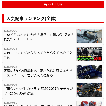
もっと見る
人気記事ランキング(全体)
2026/08/06
「いくらなんでも大げさ過ぎ…」BMWに嘲笑さ
れた“190 E 2.5-16 …
2026/08/04
夏のツーリングから帰ってきたらやるべきこと
３選
2026/08/05
悪魔のZからAE86まで、疲れた心に蘇るエキゾ
ーストノート。忙しい大人に贈る…
2026/08/06
【黄金の骨格】カワサキ Z250 2027年モデルが
9/5に発売決定! 高級…
2026/07/31