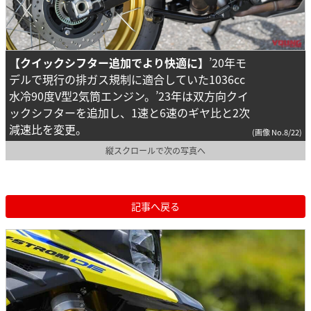
【クイックシフター追加でより快適に】
’20年モ
デルで現行の排ガス規制に適合していた1036cc
水冷90度V型2気筒エンジン。’23年は双方向クイ
ックシフターを追加し、1速と6速のギヤ比と2次
減速比を変更。
(画像 No.8/22)
縦スクロールで次の写真へ
記事へ戻る