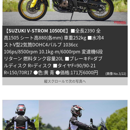
【SUZUKI V-STROM 1050DE】
■全長2390 全
高1505 シート高880(各mm) 車重252kg ■水冷4
ストV型2気筒DOHC4バルブ 1036cc
106ps/8500rpm 10.1kg-m/6000rpm 変速機6段
リターン 燃料タンク容量20L ■ブレーキF=ダブ
ルディスク R=ディスク ■タイヤF=90/90-21
R=150/70R17 ●色:黄 青 ●価格:171万6000円
(画像 No.3/22)
縦スクロールで次の写真へ