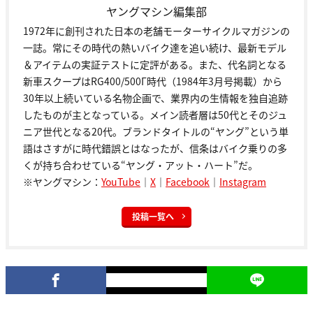
ヤングマシン編集部
1972年に創刊された日本の老舗モーターサイクルマガジンの
一誌。常にその時代の熱いバイク達を追い続け、最新モデル
＆アイテムの実証テストに定評がある。また、代名詞となる
新車スクープはRG400/500Γ時代（1984年3月号掲載）から
30年以上続いている名物企画で、業界内の生情報を独自追跡
したものが主となっている。メイン読者層は50代とそのジュ
ニア世代となる20代。ブランドタイトルの“ヤング”という単
語はさすがに時代錯誤とはなったが、信条はバイク乗りの多
くが持ち合わせている“ヤング・アット・ハート”だ。
※ヤングマシン：
YouTube
｜
X
｜
Facebook
｜
Instagram
投稿一覧へ